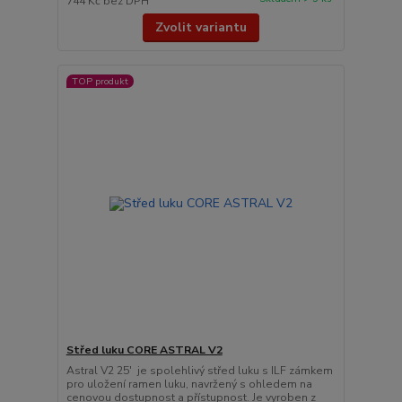
744 Kč
bez DPH
Zvolit variantu
TOP produkt
Střed luku CORE ASTRAL V2
Astral V2 25' je spolehlivý střed luku s ILF zámkem
pro uložení ramen luku, navržený s ohledem na
cenovou dostupnost a přístupnost. Je vyroben z