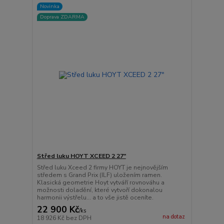
Novinka
Doprava ZDARMA
Střed luku HOYT XCEED 2 27"
Střed luku Xceed 2 firmy HOYT je nejnovějším
středem s Grand Prix (ILF) uložením ramen.
Klasická geometrie Hoyt vytváří rovnováhu a
možnosti doladění, které vytvoří dokonalou
harmonii výstřelu... a to vše jistě oceníte.
22 900 Kč
/
ks
na dotaz
18 926 Kč
bez DPH