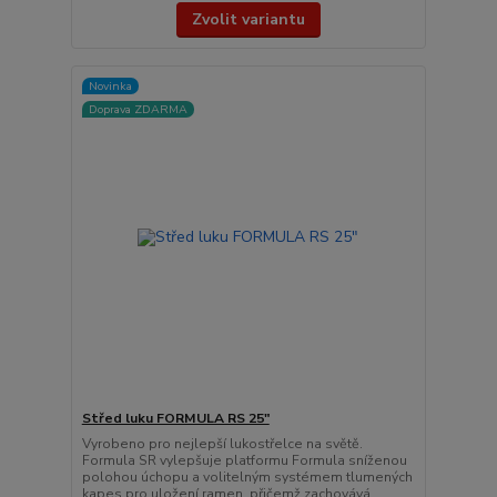
Zvolit variantu
Novinka
Doprava ZDARMA
Střed luku FORMULA RS 25"
Vyrobeno pro nejlepší lukostřelce na světě.
Formula SR vylepšuje platformu Formula sníženou
polohou úchopu a volitelným systémem tlumených
kapes pro uložení ramen, přičemž zachovává