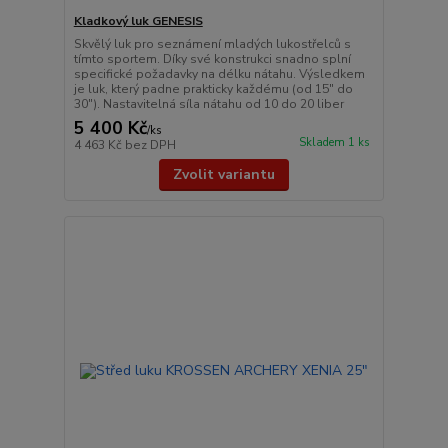
Kladkový luk GENESIS
Skvělý luk pro seznámení mladých lukostřelců s
tímto sportem. Díky své konstrukci snadno splní
specifické požadavky na délku nátahu. Výsledkem
je luk, který padne prakticky každému (od 15" do
30"). Nastavitelná síla nátahu od 10 do 20 liber
5 400 Kč
/
ks
Skladem 1 ks
4 463 Kč
bez DPH
Zvolit variantu