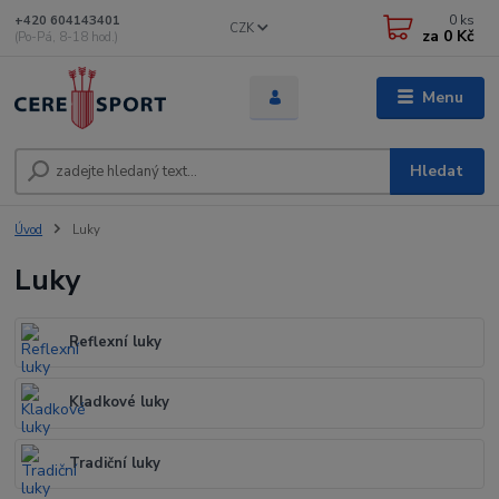
0
ks
+420 604143401
CZK
za
0 Kč
(Po-Pá, 8-18 hod.)
Menu
Hledat
Úvod
Luky
Luky
Reflexní luky
Kladkové luky
Tradiční luky