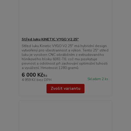
Střed luku KINETIC VYGO V2 25"
Střed luku Kinetic VYGO V2 25" má hybridní design
vytvořený pro všestrannost a výkon. Tento 25" střed
luku je vyroben CNC obráběním z extrudovaného
hliníkového bloku 6061-T6, což mu poskytuje
pevnost a odolnost při zachování optimální tuhosti
a vyvážení. Hmotnost 1280 gramů.
6 000 Kč
/
ks
Skladem 2 ks
4 959 Kč
bez DPH
Zvolit variantu