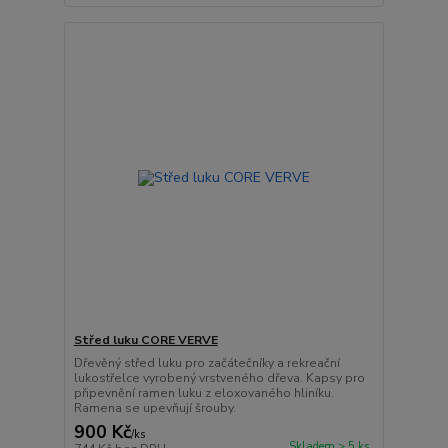
Střed luku CORE VERVE
Dřevěný střed luku pro začátečníky a rekreační
lukostřelce vyrobený vrstveného dřeva. Kapsy pro
připevnění ramen luku z eloxovaného hliníku.
Ramena se upevňují šrouby.
900 Kč
/
ks
Skladem > 5 ks