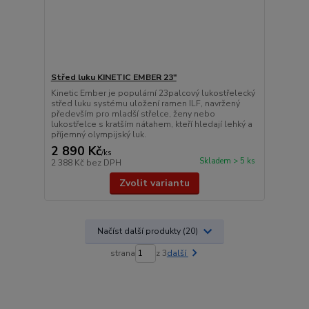
Střed luku KINETIC EMBER 23"
Kinetic Ember je populární 23palcový lukostřelecký
střed luku systému uložení ramen ILF, navržený
především pro mladší střelce, ženy nebo
lukostřelce s kratším nátahem, kteří hledají lehký a
příjemný olympijský luk.
2 890 Kč
/
ks
Skladem > 5 ks
2 388 Kč
bez DPH
Zvolit variantu
Načíst další produkty (20)
strana
z 3
další