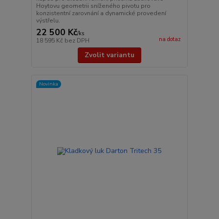
Hoytovu geometrii sníženého pivotu pro
konzistentní zarovnání a dynamické provedení
výstřelu.
22 500 Kč
/
ks
na dotaz
18 595 Kč
bez DPH
Zvolit variantu
Novinka