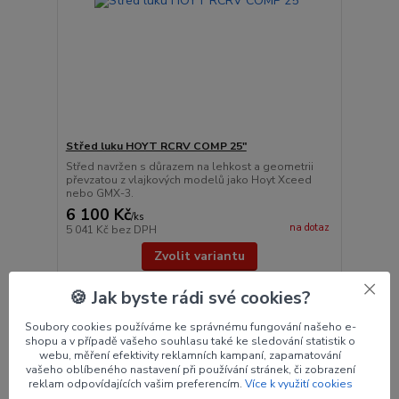
Střed luku HOYT RCRV COMP 25"
Střed navržen s důrazem na lehkost a geometrii
převzatou z vlajkových modelů jako Hoyt Xceed
nebo GMX-3.
6 100 Kč
/
ks
na dotaz
5 041 Kč
bez DPH
Zvolit variantu
🍪 Jak byste rádi své cookies?
Novinka
Soubory cookies používáme ke správnému fungování našeho e-
shopu a v případě vašeho souhlasu také ke sledování statistik o
webu, měření efektivity reklamních kampaní, zapamatování
vašeho oblíbeného nastavení při používání stránek, či zobrazení
reklam odpovídajících vašim preferencím.
Více k využití cookies