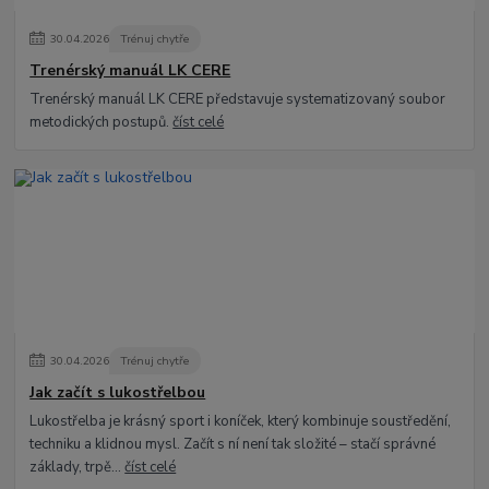
30
.
04
.
2026
Trénuj chytře
Trenérský manuál LK CERE
Trenérský manuál LK CERE představuje systematizovaný soubor
metodických postupů.
číst celé
30
.
04
.
2026
Trénuj chytře
Jak začít s lukostřelbou
Lukostřelba je krásný sport i koníček, který kombinuje soustředění,
techniku a klidnou mysl. Začít s ní není tak složité – stačí správné
základy, trpě...
číst celé