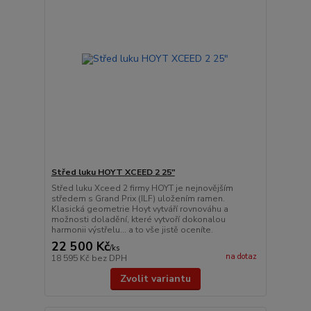
Střed luku HOYT XCEED 2 25"
Střed luku Xceed 2 firmy HOYT je nejnovějším
středem s Grand Prix (ILF) uložením ramen.
Klasická geometrie Hoyt vytváří rovnováhu a
možnosti doladění, které vytvoří dokonalou
harmonii výstřelu... a to vše jistě oceníte.
22 500 Kč
/
ks
na dotaz
18 595 Kč
bez DPH
Zvolit variantu