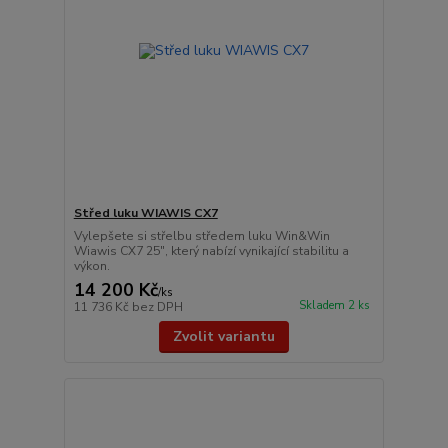
Střed luku WIAWIS CX7
Vylepšete si střelbu středem luku Win&Win
Wiawis CX7 25", který nabízí vynikající stabilitu a
výkon.
14 200 Kč
/
ks
Skladem 2 ks
11 736 Kč
bez DPH
Zvolit variantu