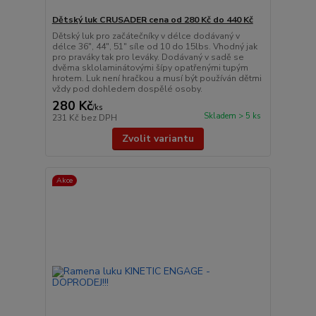
Dětský luk CRUSADER cena od 280 Kč do 440 Kč
Dětský luk pro začátečníky v délce dodávaný v
délce 36", 44", 51" síle od 10 do 15lbs. Vhodný jak
pro praváky tak pro leváky. Dodávaný v sadě se
dvěma sklolaminátovými šípy opatřenými tupým
hrotem. Luk není hračkou a musí být používán dětmi
vždy pod dohledem dospělé osoby.
280 Kč
/
ks
Skladem > 5 ks
231 Kč
bez DPH
Zvolit variantu
Akce