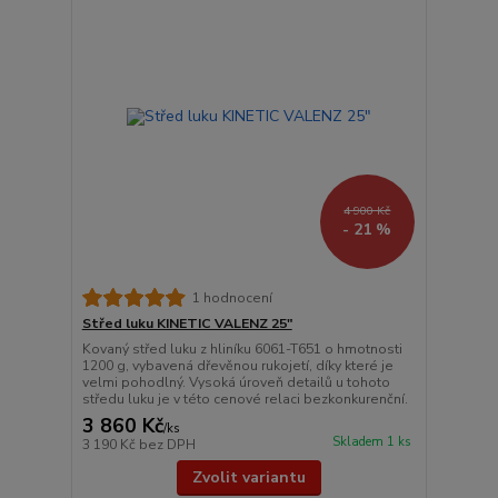
4 900 Kč
- 21 %
1 hodnocení
Střed luku KINETIC VALENZ 25"
Kovaný střed luku z hliníku 6061-T651 o hmotnosti
1200 g, vybavená dřevěnou rukojetí, díky které je
velmi pohodlný. Vysoká úroveň detailů u tohoto
středu luku je v této cenové relaci bezkonkurenční.
3 860 Kč
/
ks
Skladem 1 ks
3 190 Kč
bez DPH
Zvolit variantu