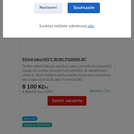
Souhlasím
Nastavení
Souhlas můžete odmítnout
zde
.
Střed luku HOYT RCRV PODIUM 25"
Tento střed luku je navržen jako cenově dostupnější
vstup do světa závodní lukostřelby. Je ideální pro
střelce, kteří chtějí kvalitu značky Hoyt bez investice
do vlajkových lodí jako Formula XD.
8 100 Kč
/
ks
Skladem 3 ks
6 694 Kč
bez DPH
Zvolit variantu
Novinka
Doprava ZDARMA