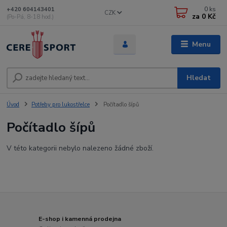
0
ks
+420 604143401
CZK
za
0 Kč
(Po-Pá, 8-18 hod.)
Menu
Hledat
Úvod
Potřeby pro lukostřelce
Počítadlo šípů
Počítadlo šípů
V této kategorii nebylo nalezeno žádné zboží.
E-shop i kamenná prodejna