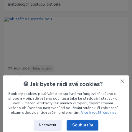
metodických postupů.
číst celé
30
.
04
.
2026
Trénuj chytře
Jak začít s lukostřelbou
🍪 Jak byste rádi své cookies?
Lukostřelba je krásný sport i koníček, který kombinuje soustředění,
techniku a klidnou mysl. Začít s ní není tak složité – stačí správné
Soubory cookies používáme ke správnému fungování našeho e-
základy, trpě...
číst celé
shopu a v případě vašeho souhlasu také ke sledování statistik o
webu, měření efektivity reklamních kampaní, zapamatování
vašeho oblíbeného nastavení při používání stránek, či zobrazení
reklam odpovídajících vašim preferencím.
Více k využití cookies
Zobrazit všechny články
Souhlasím
Nastavení