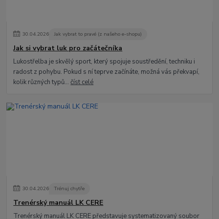
30
.
04
.
2026
Jak vybrat to pravé (z našeho e-shopu)
Jak si vybrat luk pro začátečníka
Lukostřelba je skvělý sport, který spojuje soustředění, techniku i
radost z pohybu. Pokud s ní teprve začínáte, možná vás překvapí,
kolik různých typů...
číst celé
30
.
04
.
2026
Trénuj chytře
Trenérský manuál LK CERE
Trenérský manuál LK CERE představuje systematizovaný soubor