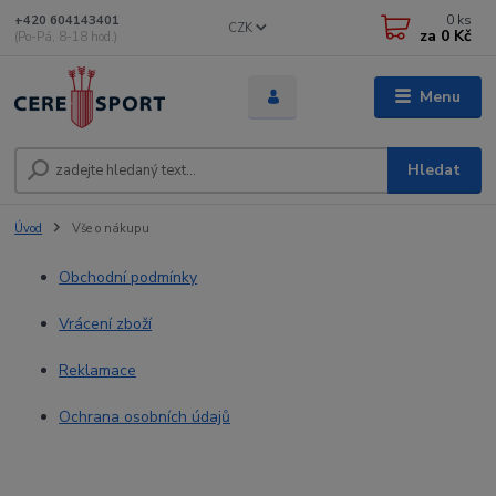
0
ks
+420 604143401
CZK
za
0 Kč
(Po-Pá, 8-18 hod.)
Menu
Hledat
Úvod
Vše o nákupu
Obchodní podmínky
Vrácení zboží
Reklamace
Ochrana osobních údajů