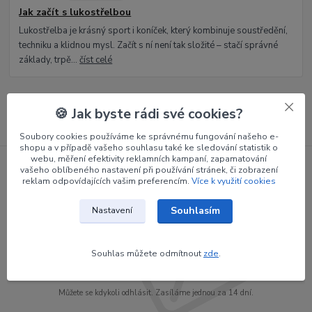
Jak začít s lukostřelbou
Lukostřelba je krásný sport i koníček, který kombinuje soustředění,
techniku a klidnou mysl. Začít s ní není tak složité – stačí správné
základy, trpě...
číst celé
Zobrazit všechny články
🍪 Jak byste rádi své cookies?
Soubory cookies používáme ke správnému fungování našeho e-
shopu a v případě vašeho souhlasu také ke sledování statistik o
webu, měření efektivity reklamních kampaní, zapamatování
vašeho oblíbeného nastavení při používání stránek, či zobrazení
Nepropásněte novinky, akce a
reklam odpovídajících vašim preferencím.
Více k využití cookies
slevy!
Souhlasím
Nastavení
Přihlásit se
Souhlas můžete odmítnout
zde
.
Souhlasím se
zpracováním osobních údajů
za účelem rozesílky newsletteru.
Můžete se kdykoli odhlásit. Zasíláme jednou za 14 dní.