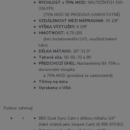
RYCHLOST s 75% MOD:
SKUTEČNÝCH 335-
336 FPS
(75% MOD SE PRODÁVÁ SAMOSTATNĚ)
VZDÁLENOST MEZI NÁPRAVAMI:
35 1/8"
VÝŠKA VÝZTUŽKY:
6 3/8"
HMOTNOST:
4,75 LBS
(bez instalovaného LVS; součástí balení
luku)
DÉLKA NÁTAHU:
26"-31,5"
Tahová síla:
50, 60, 70 a 80
PŘEDCHOZÍ ÚHEL:
Nastavitelný 83-75% s
dorazovými sloupky
a 75% MOD (prodává se samostatně)
Tětivy na míru
Vyrobeno v USA
Funkce zahrnují
BBS Dual Sync Cam s délkou nátahu 1/4"
(také známá jako Sequel Cam) (6 990 970 B1)