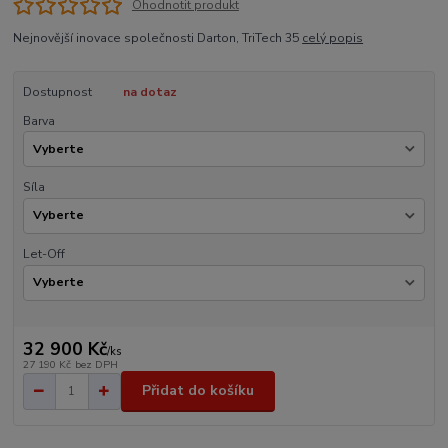
Ohodnotit produkt
Nejnovější inovace společnosti Darton, TriTech 35
celý popis
Dostupnost
na dotaz
Barva
Síla
Let-Off
32 900 Kč
/
ks
27 190 Kč
bez DPH
Přidat do košíku