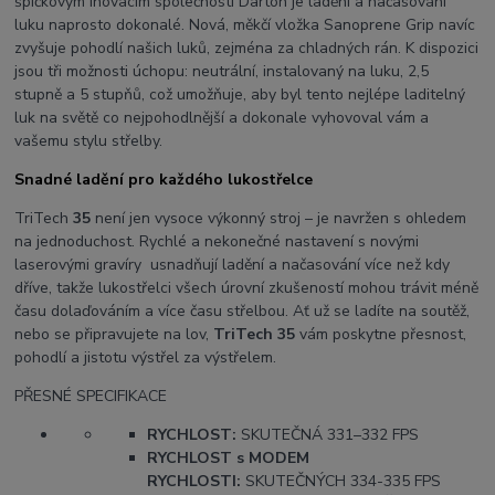
špičkovým inovacím společnosti Darton je ladění a načasování
luku naprosto dokonalé. Nová, měkčí vložka Sanoprene Grip navíc
zvyšuje pohodlí našich luků, zejména za chladných rán. K dispozici
jsou tři možnosti úchopu: neutrální, instalovaný na luku, 2,5
stupně a 5 stupňů, což umožňuje, aby byl tento nejlépe laditelný
luk na světě co nejpohodlnější a dokonale vyhovoval vám a
vašemu stylu střelby.
Snadné ladění pro každého lukostřelce
TriTech
35
není jen vysoce výkonný stroj – je navržen s ohledem
na jednoduchost. Rychlé a nekonečné nastavení s novými
laserovými gravíry usnadňují ladění a načasování více než kdy
dříve, takže lukostřelci všech úrovní zkušeností mohou trávit méně
času dolaďováním a více času střelbou. Ať už se ladíte na soutěž,
nebo se připravujete na lov,
TriTech 35
vám poskytne přesnost,
pohodlí a jistotu výstřel za výstřelem.
PŘESNÉ SPECIFIKACE
RYCHLOST:
SKUTEČNÁ 331–332 FPS
RYCHLOST s MODEM
RYCHLOSTI:
SKUTEČNÝCH 334-335 FPS