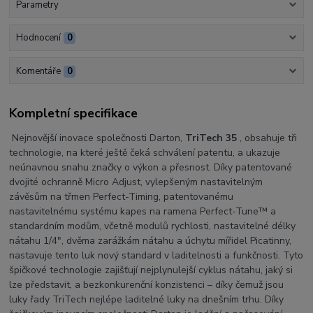
Parametry
Hodnocení
0
Komentáře
0
Kompletní specifikace
Nejnovější inovace společnosti Darton,
TriTech 35
, obsahuje tři
technologie, na které ještě čeká schválení patentu, a ukazuje
neúnavnou snahu značky o výkon a přesnost.
Díky patentované
dvojité ochranně Micro Adjust, vylepšeným nastavitelným
závěsům na třmen Perfect-Timing, patentovanému
nastavitelnému systému kapes na ramena Perfect-Tune™ a
standardním modům, včetně modulů rychlosti, nastavitelné délky
nátahu 1/4", dvěma zarážkám nátahu a úchytu mířidel Picatinny,
nastavuje tento luk nový standard v laditelnosti a funkčnosti. Tyto
špičkové technologie zajišťují nejplynulejší cyklus nátahu, jaký si
lze představit, a bezkonkurenční konzistenci – díky čemuž jsou
luky řady TriTech nejlépe laditelné luky na dnešním trhu. Díky