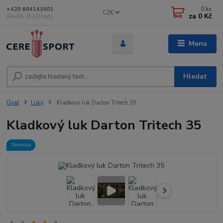
0
ks
+420 604143401
CZK
za
0 Kč
(Po-Pá, 8-18 hod.)
Menu
Hledat
Úvod
Luky
Kladkový luk Darton Tritech 35
Kladkový luk Darton Tritech 35
Novinka