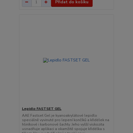
Přidat do košíku
Lepidlo FASTSET GEL
AAE Fastset Gel je kyanoakrylátové lepidlo
speciálně vyvinuté pro lepení končíků a křidélek na
hliníkové i karbonové šachty. Jeho vyšší viskozita
usnadňuje aplikaci a okamžitě spojuje křidélka s