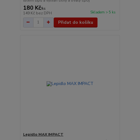
tělem šípu a vytváří silný a trvalý spoj
180 Kč
/
ks
Skladem > 5 ks
149 Kč
bez DPH
Přidat do košíku
Lepidlo MAX IMPACT