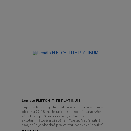
Lepidlo FLETCH-TITE PLATINUM
Lepidlo Bohning Fletch-Tite Platinum je v tubě o
objemu 22,18 ml. Je určené k lepení plastových
křidélek a peří na hliníkové, karbonové,
sklolaminátové a dřevěné hřídele. Nabízí silné
spojení a je vhodné pro vnitřní i venkovní použití.