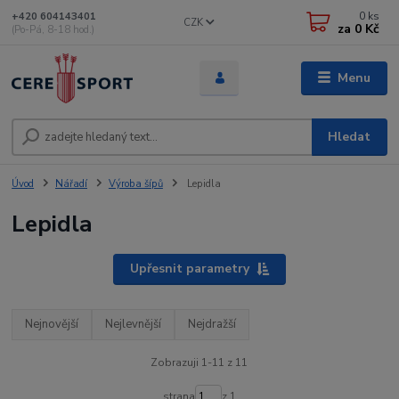
0
ks
+420 604143401
CZK
za
0 Kč
(Po-Pá, 8-18 hod.)
Menu
Hledat
Úvod
Nářadí
Výroba šípů
Lepidla
Lepidla
Upřesnit parametry
Nejnovější
Nejlevnější
Nejdražší
Zobrazuji 1-11 z 11
strana
z 1