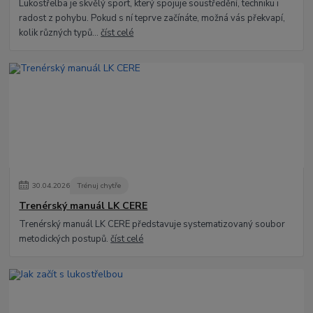
Lukostřelba je skvělý sport, který spojuje soustředění, techniku i
radost z pohybu. Pokud s ní teprve začínáte, možná vás překvapí,
kolik různých typů...
číst celé
30
.
04
.
2026
Trénuj chytře
Trenérský manuál LK CERE
Trenérský manuál LK CERE představuje systematizovaný soubor
metodických postupů.
číst celé