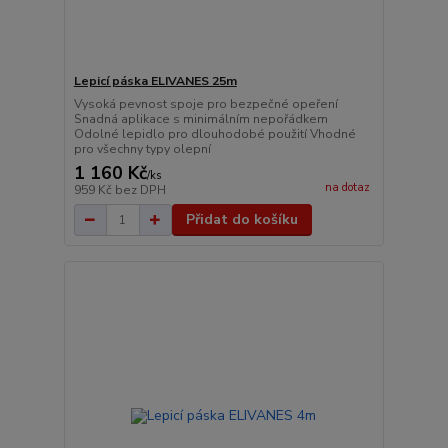
Lepicí páska ELIVANES 25m
Vysoká pevnost spoje pro bezpečné opeření
Snadná aplikace s minimálním nepořádkem
Odolné lepidlo pro dlouhodobé použití Vhodné
pro všechny typy olepní
1 160 Kč
/
ks
na dotaz
959 Kč
bez DPH
Přidat do košíku