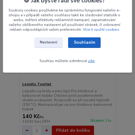
🍪 Jak byste rádi své cookies?
Soubory cookies používáme ke správnému fungování našeho e-
shopu a v případě vašeho souhlasu také ke sledování statistik o
webu, měření efektivity reklamních kampaní, zapamatování
vašeho oblíbeného nastavení při používání stránek, či zobrazení
reklam odpovídajících vašim preferencím.
Více k využití cookies
Souhlasím
Nastavení
Souhlas můžete odmítnout
zde
.
Lepidlo TopHat
Lepidlo na hroty a piny šípů Pro hliníkové a
karbonové trubky. Odolné proti povětrnostním
vlivům a nárazům. Rozpouští se při vysoké teplotě
(150 °C). Nedoporučuje se pro hliníkovo-karbonové
trubek.
140 Kč
/
ks
Skladem 2 ks
116 Kč
bez DPH
Přidat do košíku