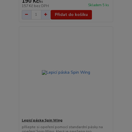
190 Kč
/
ks
Skladem 5 ks
157 Kč
bez DPH
Přidat do košíku
Lepicí páska Spin Wing
přilepte si opeření pomocí standardní pásky na
opeření Spin-Wing, která je navržena pro