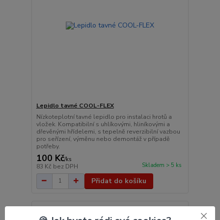
Lepidlo tavné COOL-FLEX
Nízkoteplotní tavné lepidlo pro instalaci hrotů a
vložek. Kompatibilní s uhlíkovými, hliníkovými a
dřevěnými hřídelemi, s tepelně reverzibilní vazbou
pro seřízení, výměnu nebo demontáž v případě
potřeby.
100 Kč
/
ks
Skladem > 5 ks
83 Kč
bez DPH
Přidat do košíku