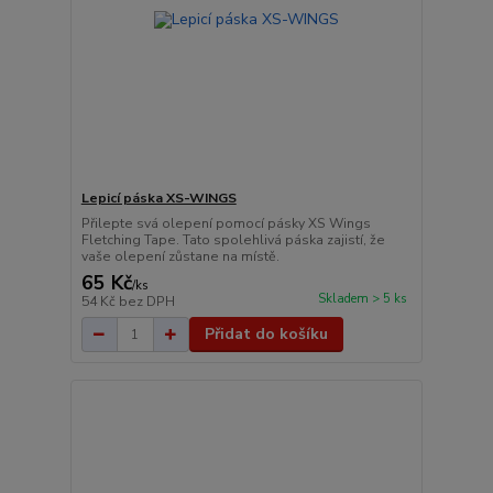
Lepicí páska XS-WINGS
Přilepte svá olepení pomocí pásky XS Wings
Fletching Tape. Tato spolehlivá páska zajistí, že
vaše olepení zůstane na místě.
65 Kč
/
ks
Skladem > 5 ks
54 Kč
bez DPH
Přidat do košíku