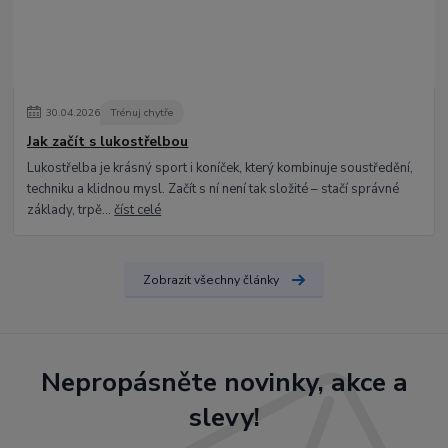
30
.
04
.
2026
Trénuj chytře
Jak začít s lukostřelbou
Lukostřelba je krásný sport i koníček, který kombinuje soustředění,
techniku a klidnou mysl. Začít s ní není tak složité – stačí správné
základy, trpě...
číst celé
Zobrazit všechny články
Nepropásněte novinky, akce a
slevy!