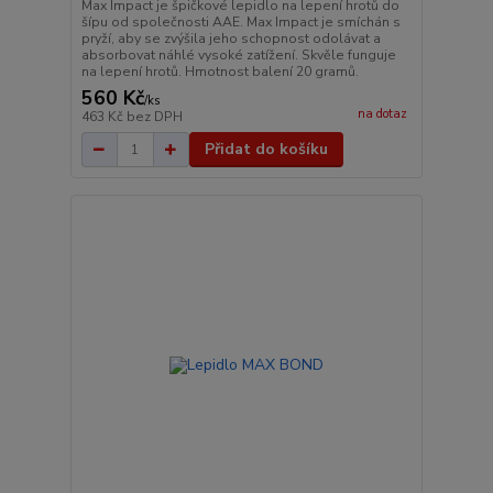
Max Impact je špičkové lepidlo na lepení hrotů do
šípu od společnosti AAE. Max Impact je smíchán s
pryží, aby se zvýšila jeho schopnost odolávat a
absorbovat náhlé vysoké zatížení. Skvěle funguje
na lepení hrotů. Hmotnost balení 20 gramů.
560 Kč
/
ks
na dotaz
463 Kč
bez DPH
Přidat do košíku