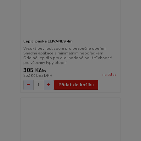
Lepicí páska ELIVANES 4m
Vysoká pevnost spoje pro bezpečné opeření
Snadná aplikace s minimálním nepořádkem
Odolné lepidlo pro dlouhodobé použití Vhodné
pro všechny typy olepní
305 Kč
/
ks
na dotaz
252 Kč
bez DPH
Přidat do košíku