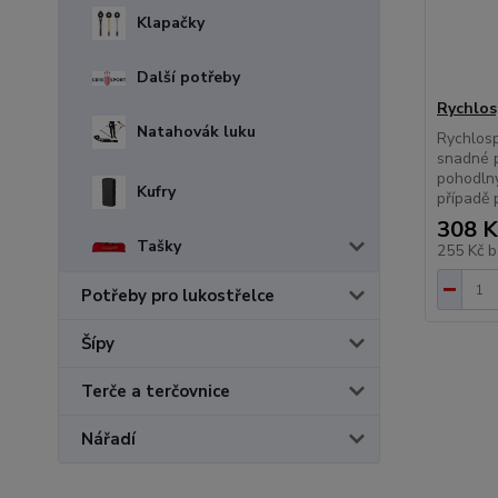
Klapačky
Další potřeby
Rychlo
Natahovák luku
Rychlosp
snadné p
pohodlný
Kufry
případě 
308 K
Tašky
255 Kč
b
Potřeby pro lukostřelce
Šípy
Terče a terčovnice
Nářadí