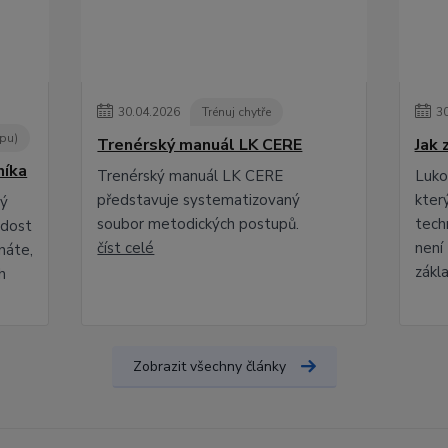
30
.
04
.
2026
Trénuj chytře
3
opu)
Trenérský manuál LK CERE
Jak 
níka
Trenérský manuál LK CERE
Lukos
představuje systematizovaný
kter
rý
soubor metodických postupů.
techn
adost
číst celé
není 
náte,
zákla
h
Zobrazit všechny články