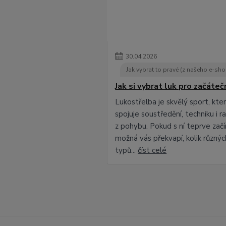
30
.
04
.
2026
Jak vybrat to pravé (z našeho e-sh
Jak si vybrat luk pro začáteč
Lukostřelba je skvělý sport, kte
spojuje soustředění, techniku i r
z pohybu. Pokud s ní teprve začí
možná vás překvapí, kolik různýc
typů...
číst celé