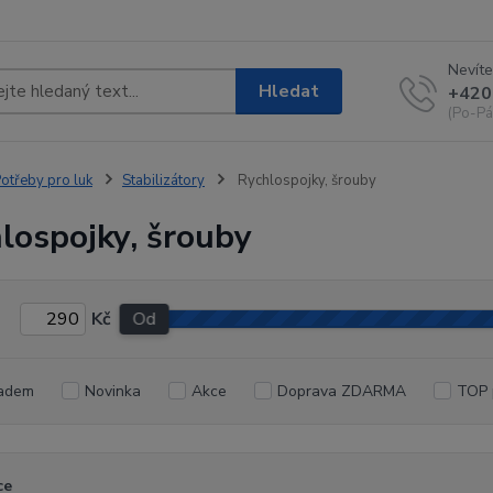
Nevíte
Hledat
+420
(Po-Pá
otřeby pro luk
Stabilizátory
Rychlospojky, šrouby
lospojky, šrouby
Kč
Od
adem
Novinka
Akce
Doprava ZDARMA
TOP 
ce