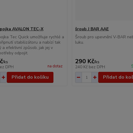
spojka AVALON TEC-X
šroub J BAR AAE
ojka Tec Quick umožňuje rychlé a
Šroub pro upevnění V-BAR ne
řipnutí stabilizátoru a nabízí tak
luku.
 a efektivní způsob, jak jej v
potřeby odpojit.
č
290 Kč
/
ks
/
ks
na dotaz
ez DPH
240 Kč
bez DPH
Přidat do košíku
Přidat do ko