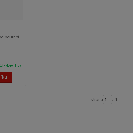
bo poutání
Skladem 1 ks
šíku
strana
z 1