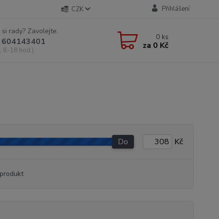
Přihlášení
CZK
 si rady? Zavolejte.
0
ks
 604143401
za
0 Kč
, 8-18 hod.)
Do
Kč
produkt