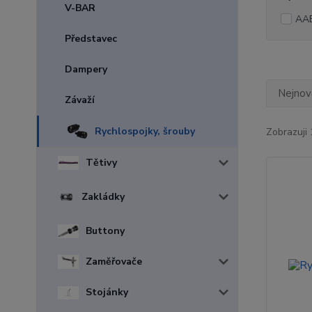
V-BAR
AA
Představec
Dampery
Nejnově
Závaží
Rychlospojky, šrouby
Zobrazuji 
Tětivy
Zakládky
Buttony
Zaměřovače
Stojánky