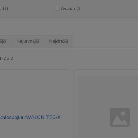
E
(1)
Avalon
(1)
jší
Nejlevnější
Nejdražší
1-2 z 2