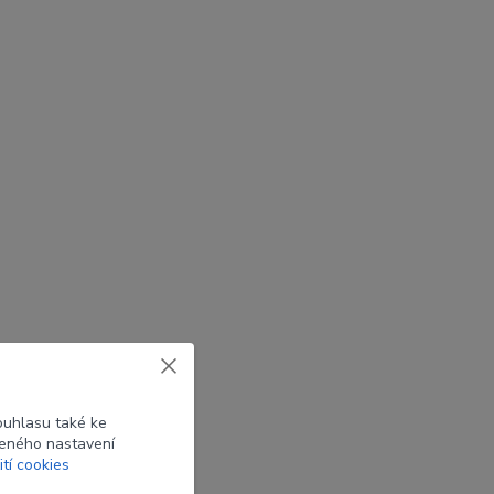
ouhlasu také ke
beného nastavení
ití cookies