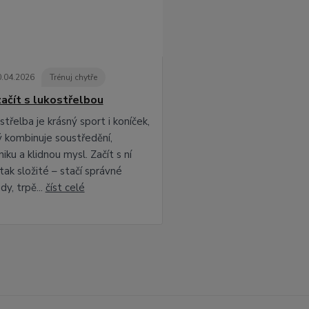
0
.
04
.
2026
Trénuj chytře
začít s lukostřelbou
třelba je krásný sport i koníček,
ý kombinuje soustředění,
iku a klidnou mysl. Začít s ní
tak složité – stačí správné
dy, trpě...
číst celé