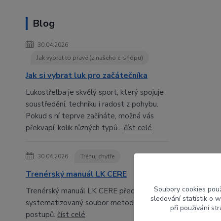
Blog
30.04.2026
Jak vybrat to pravé (z našeho e-shopu)
Jak si vybrat luk pro začátečníka
Lukostřelba je skvělý sport, který spojuje
soustředění, techniku i radost z pohybu.
Pokud s ní teprve začínáte, možná vás
překvapí, kolik různých typů...
číst celé
30.04.2026
Trénuj chytře
Trenérský manuál LK CERE
Soubory cookies pou
Trenérský manuál LK CERE představuje
sledování statistik o
systematizovaný soubor metodických
při používání st
postupů.
číst celé