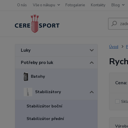
O nás
Vše o nákupu
Fotogalerie
Kontakty
Blog
Úvod
P
Luky
Rych
Potřeby pro luk
Batohy
Cena:
Stabilizátory
Skl
Stabilizátor boční
Stabilizátor přední
Výrob