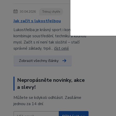
30.04.2026
Trénuj chytře
Jak začít s lukostřelbou
Lukostřelba je krásný sport i koníček, který
kombinuje soustředění, techniku a klidnou
mysl. Začít s ní není tak složité – stačí
správné základy, trpě...
číst celé
Zobrazit všechny články
Nepropásněte novinky, akce
a slevy!
Můžete se kdykoli odhlásit. Zasíláme
jednou za 14 dní.