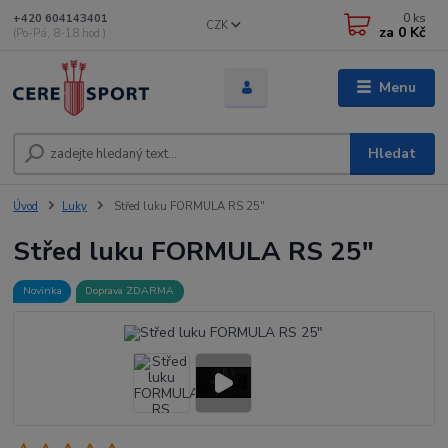
0
ks
+420 604143401
CZK
za
0 Kč
(Po-Pá, 8-18 hod.)
Menu
Hledat
Úvod
Luky
Střed luku FORMULA RS 25"
Střed luku FORMULA RS 25"
Novinka
Doprava ZDARMA