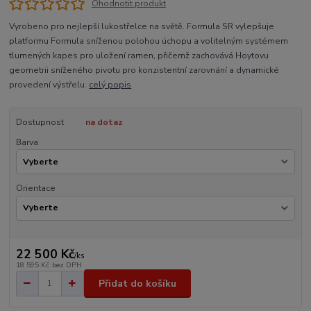
Ohodnotit produkt
Vyrobeno pro nejlepší lukostřelce na světě. Formula SR vylepšuje
platformu Formula sníženou polohou úchopu a volitelným systémem
tlumených kapes pro uložení ramen, přičemž zachovává Hoytovu
geometrii sníženého pivotu pro konzistentní zarovnání a dynamické
provedení výstřelu.
celý popis
Dostupnost
na dotaz
Barva
Orientace
22 500 Kč
/
ks
18 595 Kč
bez DPH
Přidat do košíku