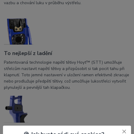
vazbu a chování luku v průběhu výstřelu.
To nejlepší z ladění
Patentovaná technologie napětí tětivy Hoyt™ (STT) umožňuje
střelcům nastavit napětí tětivy a přizpůsobit si tak pocit tahu při
klapnutí. Toto jemné nastavení v uložení ramen efektivně zkracuje
nebo prodlužuje předpětí tětivy, což umožňuje lukostřelci vytvořit
plynulejší a pevnější tah klapačkou.
Monoblokový systém Verta-Tune