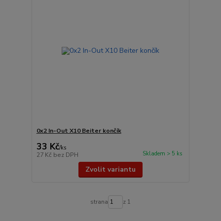
0x2 In-Out X10 Beiter končík
33 Kč
/
ks
Skladem > 5 ks
27 Kč
bez DPH
Zvolit variantu
strana
z 1