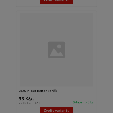
Zvolit variantu
2x2S In-out Beiter končík
33 Kč
/
ks
Skladem > 5 ks
27 Kč
bez DPH
Zvolit variantu