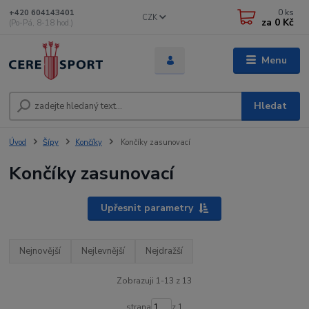
0
ks
+420 604143401
CZK
za
0 Kč
(Po-Pá, 8-18 hod.)
Menu
Hledat
Úvod
Šípy
Končíky
Končíky zasunovací
Končíky zasunovací
Upřesnit parametry
Nejnovější
Nejlevnější
Nejdražší
Zobrazuji 1-13 z 13
strana
z 1