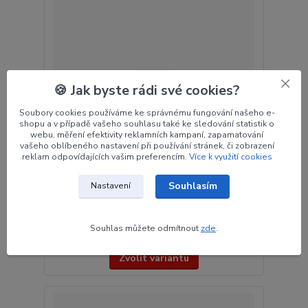
🍪 Jak byste rádi své cookies?
Soubory cookies používáme ke správnému fungování našeho e-
shopu a v případě vašeho souhlasu také ke sledování statistik o
webu, měření efektivity reklamních kampaní, zapamatování
vašeho oblíbeného nastavení při používání stránek, či zobrazení
reklam odpovídajících vašim preferencím.
Více k využití cookies
Souhlasím
Nastavení
12/2 In Beiter končík
23 Kč
/
ks
Souhlas můžete odmítnout
zde
.
Skladem > 5 ks
19 Kč
bez DPH
Zvolit variantu