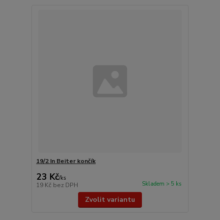
19/2 In Beiter končík
23 Kč
/
ks
Skladem > 5 ks
19 Kč
bez DPH
Zvolit variantu