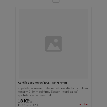
Končík zasunovací EASTON G 4mm
Zajistěte si konzistentní úspěšnou střelbu s dalšími
končíky G 4mm od firmy Easton, které zajistí
spolehlivost a přesnost.
18 Kč
/
ks
na dotaz
15 Kč
bez DPH