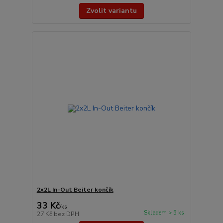
Zvolit variantu
2x2L In-Out Beiter končík
33 Kč
/
ks
Skladem > 5 ks
27 Kč
bez DPH