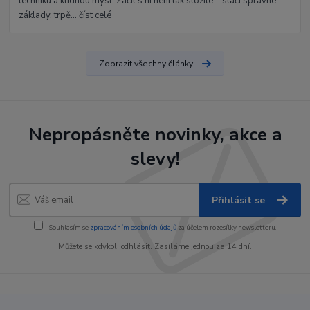
techniku a klidnou mysl. Začít s ní není tak složité – stačí správné
základy, trpě...
číst celé
Zobrazit všechny články
Nepropásněte novinky, akce a
slevy!
Přihlásit se
Souhlasím se
zpracováním osobních údajů
za účelem rozesílky newsletteru.
Můžete se kdykoli odhlásit. Zasíláme jednou za 14 dní.