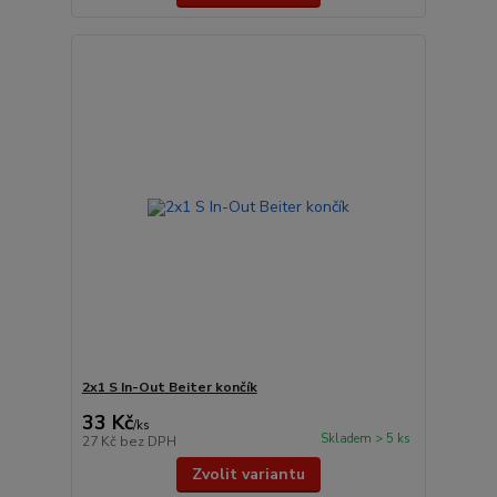
2x1 S In-Out Beiter končík
33 Kč
/
ks
Skladem > 5 ks
27 Kč
bez DPH
Zvolit variantu