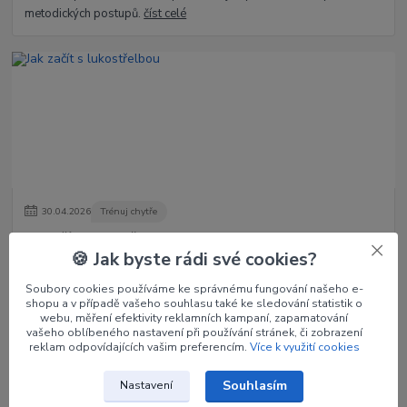
metodických postupů.
číst celé
30
.
04
.
2026
Trénuj chytře
Jak začít s lukostřelbou
🍪 Jak byste rádi své cookies?
Lukostřelba je krásný sport i koníček, který kombinuje soustředění,
techniku a klidnou mysl. Začít s ní není tak složité – stačí správné
Soubory cookies používáme ke správnému fungování našeho e-
základy, trpě...
číst celé
shopu a v případě vašeho souhlasu také ke sledování statistik o
webu, měření efektivity reklamních kampaní, zapamatování
vašeho oblíbeného nastavení při používání stránek, či zobrazení
reklam odpovídajících vašim preferencím.
Více k využití cookies
Zobrazit všechny články
Souhlasím
Nastavení