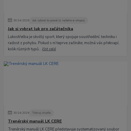
30
.
04
.
2026
Jak vybrat to pravé (z našeho e-shopu)
Jak si vybrat luk pro začátečníka
Lukostřelba je skvělý sport, který spojuje soustředění, techniku i
radost z pohybu. Pokud s ní teprve začínáte, možná vás překvapí,
kolik různých typů...
číst celé
30
.
04
.
2026
Trénuj chytře
Trenérský manuál LK CERE
Trenérský manuál LK CERE představuje systematizovaný soubor