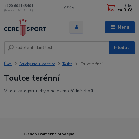
0
ks
+420 604143401
CZK
za
0 Kč
(Po-Pá, 8-18 hod.)
Menu
Hledat
Úvod
Potřeby pro lukostřelce
Toulce
Toulce terénní
Toulce terénní
V této kategorii nebylo nalezeno žádné zboží.
E-shop i kamenná prodejna