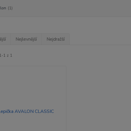
lon
(1)
jší
Nejlevnější
Nejdražší
1-1 z 1