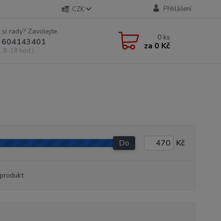
Přihlášení
CZK
 si rady? Zavolejte.
0
ks
 604143401
za
0 Kč
, 8-18 hod.)
Do
Kč
produkt