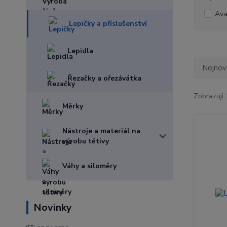
Ava
Lepičky a příslušenství
Lepidla
Nejnově
Řezačky a ořezávátka
Zobrazuji 
Měrky
Nástroje a materiál na
výrobu tětivy
Váhy a siloměry
Novinky