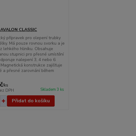
a AVALON CLASSIC
ký přípravek pro olepení trubky
délky. Má pouze rovnou svorku a je
z lehkého hliníku. Obsahuje
anou stupnici pro přesné umístění
odporuje nalepení 3, 4 nebo 6
. Magnetická konstrukce zajišťuje
é a přesné zarovnání během
č
/
ks
Skladem 3 ks
ez DPH
Přidat do košíku