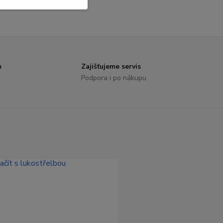
m
Zajišťujeme servis
Podpora i po nákupu