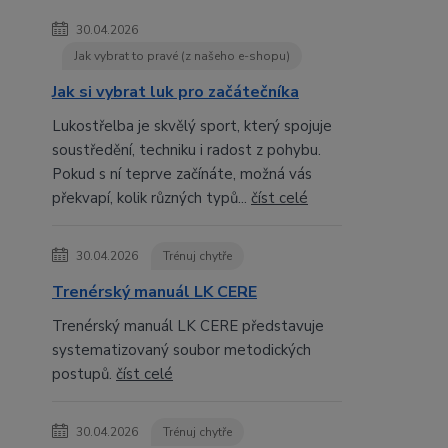
30.04.2026
Jak vybrat to pravé (z našeho e-shopu)
Jak si vybrat luk pro začátečníka
Lukostřelba je skvělý sport, který spojuje
soustředění, techniku i radost z pohybu.
Pokud s ní teprve začínáte, možná vás
překvapí, kolik různých typů...
číst celé
30.04.2026
Trénuj chytře
Trenérský manuál LK CERE
Trenérský manuál LK CERE představuje
systematizovaný soubor metodických
postupů.
číst celé
30.04.2026
Trénuj chytře