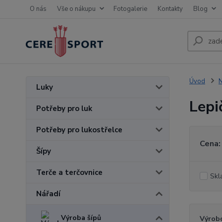
O nás
Vše o nákupu
Fotogalerie
Kontakty
Blog
Úvod
N
Luky
Lepi
Potřeby pro luk
Potřeby pro lukostřelce
Cena:
Šípy
Terče a terčovnice
Skl
Nářadí
Výroba šípů
Výrob