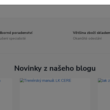
borné poradenství
Většina zboží sklade
ušení specialisté
Okamžité odeslání
Novinky z našeho blogu