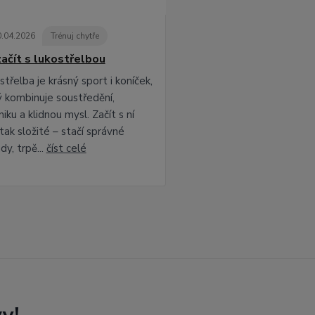
0
.
04
.
2026
Trénuj chytře
začít s lukostřelbou
třelba je krásný sport i koníček,
ý kombinuje soustředění,
iku a klidnou mysl. Začít s ní
tak složité – stačí správné
dy, trpě...
číst celé