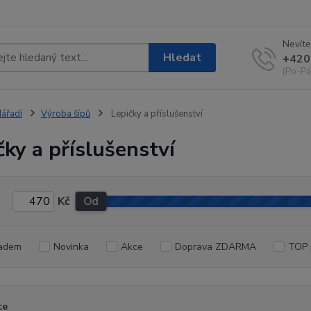
Nevíte
Hledat
+420
(Po-Pá
ářadí
Výroba šípů
Lepičky a příslušenství
čky a příslušenství
Kč
Od
adem
Novinka
Akce
Doprava ZDARMA
TOP 
ce