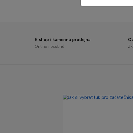
E-shop i kamenná prodejna
Od
Online i osobně
Zk