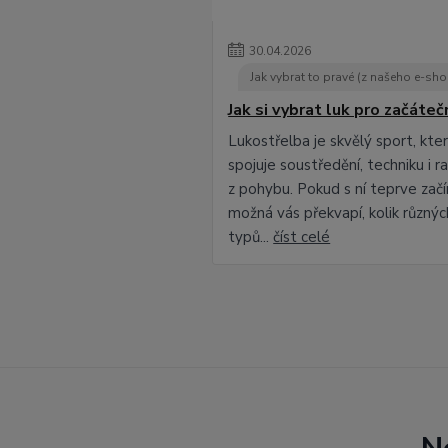
30
.
04
.
2026
Jak vybrat to pravé (z našeho e-sh
Jak si vybrat luk pro začáteč
Lukostřelba je skvělý sport, kte
spojuje soustředění, techniku i r
z pohybu. Pokud s ní teprve začí
možná vás překvapí, kolik různýc
typů...
číst celé