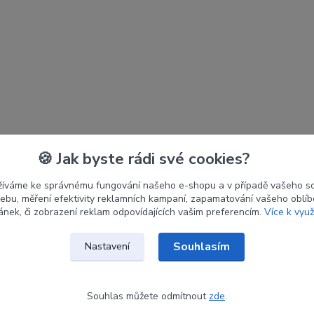
🍪 Jak byste rádi své cookies?
žíváme ke správnému fungování našeho e-shopu a v případě vašeho s
 webu, měření efektivity reklamních kampaní, zapamatování vašeho oblí
ránek, či zobrazení reklam odpovídajících vašim preferencím.
Více k využ
Souhlasím
Nastavení
Souhlas můžete odmítnout
zde
.