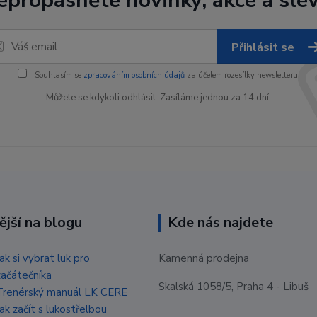
epropásněte novinky, akce a slev
Přihlásit se
Souhlasím se
zpracováním osobních údajů
za účelem rozesílky newsletteru.
Můžete se kdykoli odhlásit. Zasíláme jednou za 14 dní.
ější na blogu
Kde nás najdete
Jak si vybrat luk pro
Kamenná prodejna
začátečníka
Skalská 1058/5, Praha 4 - Libuš
Trenérský manuál LK CERE
Jak začít s lukostřelbou