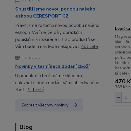
30.04.2026
Spustili jsme novou podobu našeho
eshopu CERESPORT.CZ
Přávě jsme rozběhli novou podobu našeho
Lepičk
eshopu. Věříme, že díky obrázkům,
Magnetic
popiskům a rozšířené filtraci produktů se
šípu kři
Vám bude u nás lépe nakupovat.
číst celé
vyroben 
gravírov
peří a p
30.04.2026
křidélek
Novinky v termínech dodání zboží
bezpečn
křidélek.
U produktů, které máme skladem,
470 K
naleznete dobu dodání Vámi objednaného
388 Kč
b
zboží.
číst celé
Zobrazit všechny novinky
Blog