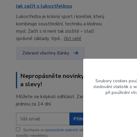
Jak začít s lukostřelbou
Lukostřelba je krásný sport i koníček, který
kombinuje soustředění, techniku a klidnou
mysl. Začít s ní není tak složité – stačí
správné základy, trpě...
číst celé
Zobrazit všechny články
Nepropásněte novinky, akce
Soubory cookies pou
a slevy!
sledování statistik o
při používání st
Můžete se kdykoli odhlásit. Zasíláme
jednou za 14 dní.
Přihlásit se
Souhlasím se
zpracováním osobních údajů
za účelem
rozesílky newsletteru.