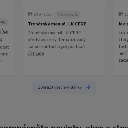
30
.
04
.
2026
Trénuj chytře
3
opu)
Trenérský manuál LK CERE
Jak 
níka
Trenérský manuál LK CERE
Lukos
představuje systematizovaný
kter
rý
soubor metodických postupů.
techn
adost
číst celé
není 
náte,
zákla
h
Zobrazit všechny články