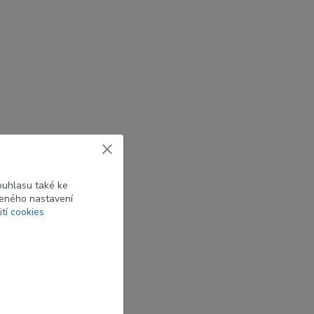
ouhlasu také ke
beného nastavení
ití cookies