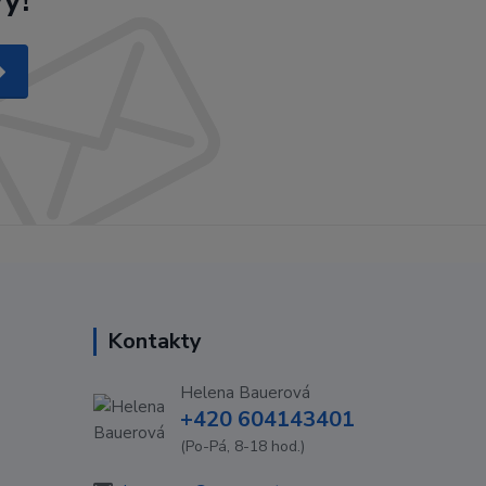
y!
Kontakty
Helena Bauerová
+420 604143401
(Po-Pá, 8-18 hod.)