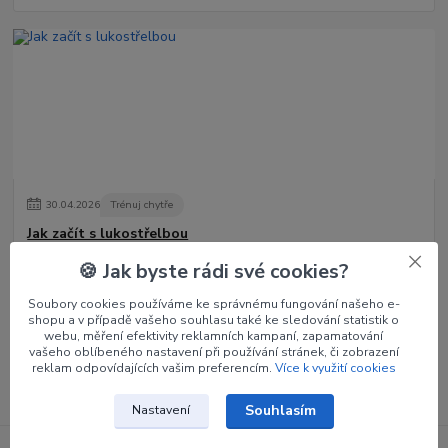
30
.
04
.
2026
Trénuj chytře
Jak začít s lukostřelbou
Lukostřelba je krásný sport i koníček, který kombinuje soustředění,
🍪 Jak byste rádi své cookies?
techniku a klidnou mysl. Začít s ní není tak složité – stačí správné
základy, trpě...
číst celé
Soubory cookies používáme ke správnému fungování našeho e-
shopu a v případě vašeho souhlasu také ke sledování statistik o
webu, měření efektivity reklamních kampaní, zapamatování
vašeho oblíbeného nastavení při používání stránek, či zobrazení
reklam odpovídajících vašim preferencím.
Více k využití cookies
Zobrazit všechny články
Souhlasím
Nastavení