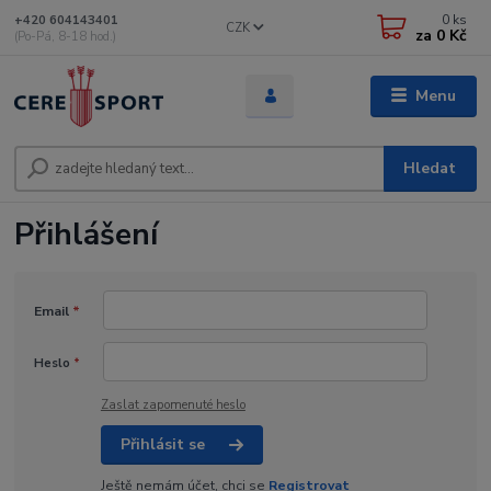
0
ks
+420 604143401
CZK
za
0 Kč
(Po-Pá, 8-18 hod.)
Menu
Hledat
Přihlášení
Email
*
Heslo
*
Zaslat zapomenuté heslo
Přihlásit se
Ještě nemám účet, chci se
Registrovat