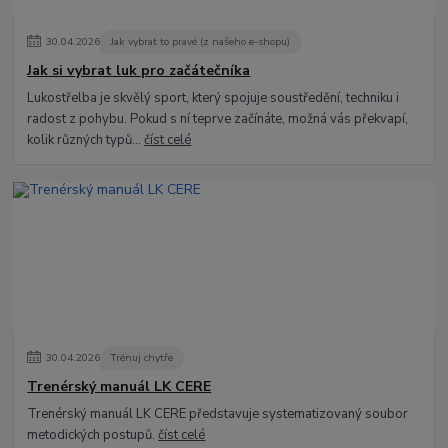
30
.
04
.
2026
Jak vybrat to pravé (z našeho e-shopu)
Jak si vybrat luk pro začátečníka
Lukostřelba je skvělý sport, který spojuje soustředění, techniku i
radost z pohybu. Pokud s ní teprve začínáte, možná vás překvapí,
kolik různých typů...
číst celé
30
.
04
.
2026
Trénuj chytře
Trenérský manuál LK CERE
Trenérský manuál LK CERE představuje systematizovaný soubor
metodických postupů.
číst celé