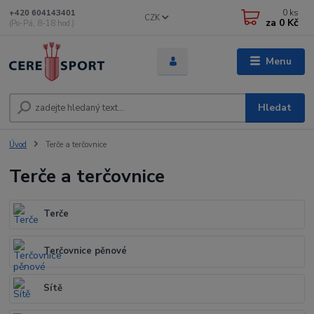
0
ks
+420 604143401
CZK
za
0 Kč
(Po-Pá, 8-18 hod.)
Menu
Hledat
Úvod
Terče a terčovnice
Terče a terčovnice
Terče
Terčovnice pěnové
Sítě