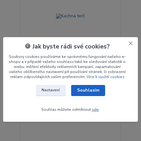
🍪 Jak byste rádi své cookies?
Soubory cookies používáme ke správnému fungování našeho e-
shopu a v případě vašeho souhlasu také ke sledování statistik o
webu, měření efektivity reklamních kampaní, zapamatování
Kachna terč
vašeho oblíbeného nastavení při používání stránek, či zobrazení
Rozměr: 49 x 40 cm
reklam odpovídajících vašim preferencím.
Více k využití cookies
17 Kč
/
ks
Skladem > 5 ks
14 Kč
bez DPH
Souhlasím
Nastavení
Přidat do košíku
Souhlas můžete odmítnout
zde
.