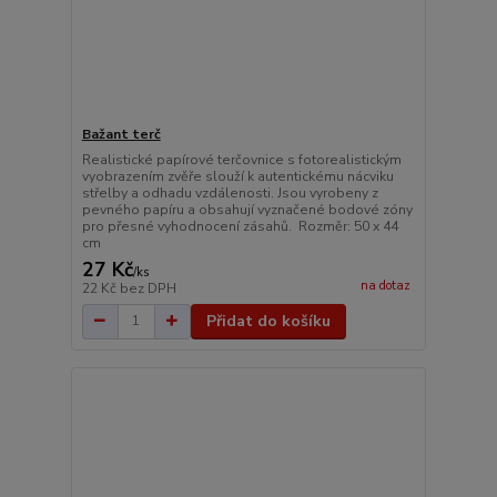
Bažant terč
Realistické papírové terčovnice s fotorealistickým
vyobrazením zvěře slouží k autentickému nácviku
střelby a odhadu vzdálenosti. Jsou vyrobeny z
pevného papíru a obsahují vyznačené bodové zóny
pro přesné vyhodnocení zásahů. Rozměr: 50 x 44
cm
27 Kč
/
ks
na dotaz
22 Kč
bez DPH
Přidat do košíku