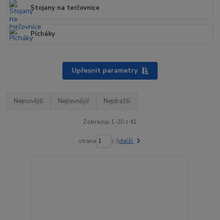
Stojany na terčovnice
Pícháky
Upřesnit parametry
Nejnovější
Nejlevnější
Nejdražší
Zobrazuji 1-20 z 41
strana
z 3
další