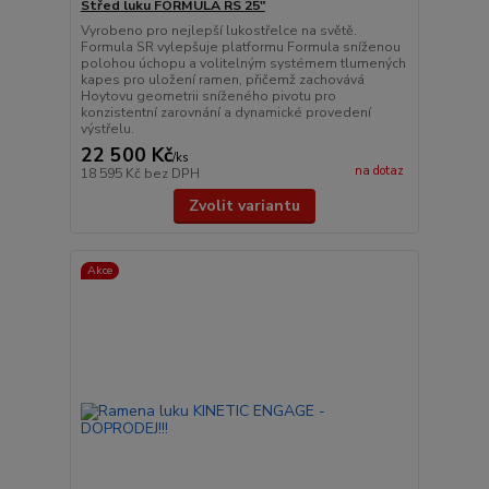
Střed luku FORMULA RS 25"
Vyrobeno pro nejlepší lukostřelce na světě.
Formula SR vylepšuje platformu Formula sníženou
polohou úchopu a volitelným systémem tlumených
kapes pro uložení ramen, přičemž zachovává
Hoytovu geometrii sníženého pivotu pro
konzistentní zarovnání a dynamické provedení
výstřelu.
22 500 Kč
/
ks
na dotaz
18 595 Kč
bez DPH
Zvolit variantu
Akce