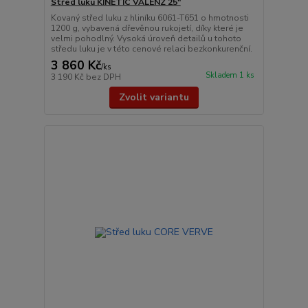
Střed luku KINETIC VALENZ 25"
Kovaný střed luku z hliníku 6061-T651 o hmotnosti
1200 g, vybavená dřevěnou rukojetí, díky které je
velmi pohodlný. Vysoká úroveň detailů u tohoto
středu luku je v této cenové relaci bezkonkurenční.
3 860 Kč
/
ks
Skladem 1 ks
3 190 Kč
bez DPH
Zvolit variantu