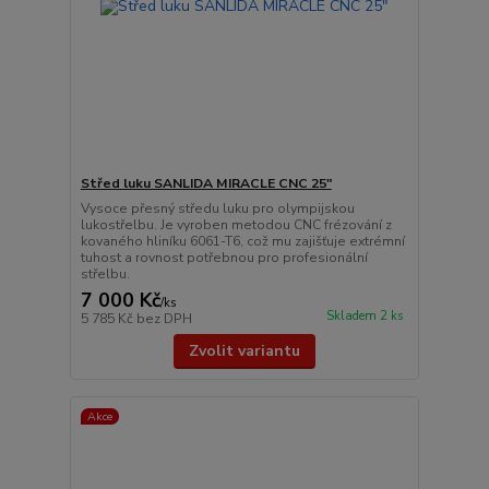
Střed luku SANLIDA MIRACLE CNC 25"
Vysoce přesný středu luku pro olympijskou
lukostřelbu. Je vyroben metodou CNC frézování z
kovaného hliníku 6061-T6, což mu zajišťuje extrémní
tuhost a rovnost potřebnou pro profesionální
střelbu.
7 000 Kč
/
ks
Skladem 2 ks
5 785 Kč
bez DPH
Zvolit variantu
Akce