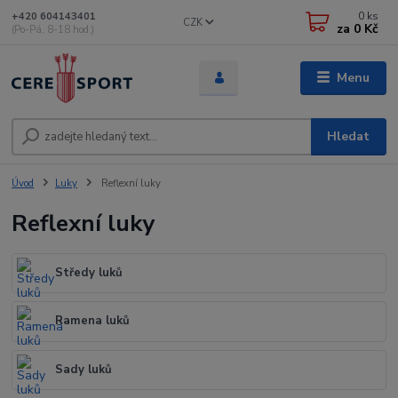
0
ks
+420 604143401
CZK
za
0 Kč
(Po-Pá, 8-18 hod.)
Menu
Hledat
Úvod
Luky
Reflexní luky
Reflexní luky
Středy luků
Ramena luků
Sady luků