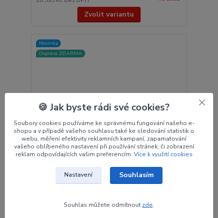
Zvolit variantu
Novinka
Doprava ZDARMA
🍪 Jak byste rádi své cookies?
Soubory cookies používáme ke správnému fungování našeho e-
shopu a v případě vašeho souhlasu také ke sledování statistik o
webu, měření efektivity reklamních kampaní, zapamatování
vašeho oblíbeného nastavení při používání stránek, či zobrazení
reklam odpovídajících vašim preferencím.
Více k využití cookies
Souhlasím
Nastavení
Střed luku HOYT XCEED 2 27"
Střed luku Xceed 2 firmy HOYT je nejnovějším
Souhlas můžete odmítnout
zde
.
středem s Grand Prix (ILF) uložením ramen.
Klasická geometrie Hoyt vytváří rovnováhu a