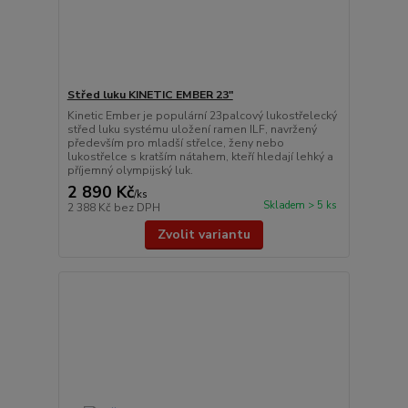
Střed luku KINETIC EMBER 23"
Kinetic Ember je populární 23palcový lukostřelecký
střed luku systému uložení ramen ILF, navržený
především pro mladší střelce, ženy nebo
lukostřelce s kratším nátahem, kteří hledají lehký a
příjemný olympijský luk.
2 890 Kč
/
ks
Skladem > 5 ks
2 388 Kč
bez DPH
Zvolit variantu