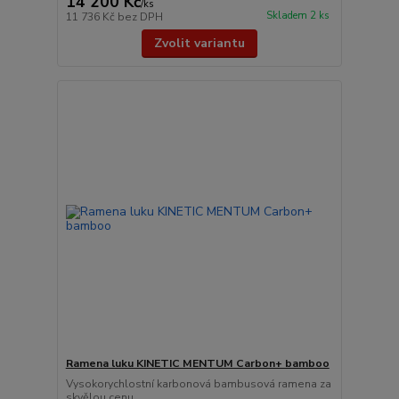
14 200 Kč
/
ks
Skladem 2 ks
11 736 Kč
bez DPH
Zvolit variantu
Ramena luku KINETIC MENTUM Carbon+ bamboo
Vysokorychlostní karbonová bambusová ramena za
skvělou cenu