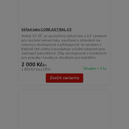
Střed luku CORE ASTRAL V2
Astral V2 25' je spolehlivý střed luku s ILF zámkem
pro uložení ramen luku, navržený s ohledem na
cenovou dostupnost a přístupnost. Je vyroben z
tlakově lité slitiny a poskytuje solidní vybavení pro
začínající lukostřelce. Díky dostupnosti v modelech
pro praváky i leváky je vhodným pro každého.
2 000 Kč
/
ks
Skladem > 5 ks
1 653 Kč
bez DPH
Zvolit variantu