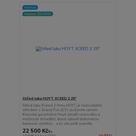
Novinka
Doprava ZDARMA
Střed luku HOYT XCEED 2 25"
Střed luku Xceed 2 firmy HOYT je nejnovějším
středem s Grand Prix (ILF) uložením ramen.
Klasická geometrie Hoyt vytváří rovnováhu a
možnosti doladění, které vytvoří dokonalou
harmonii výstřelu... a to vše jistě oceníte.
22 500 Kč
/
ks
na dotaz
18 595 Kč
bez DPH