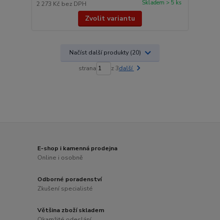
Skladem > 5 ks
2 273 Kč
bez DPH
Zvolit variantu
Načíst další produkty (20)
strana
z 3
další
E-shop i kamenná prodejna
Online i osobně
Odborné poradenství
Zkušení specialisté
Většina zboží skladem
Okamžité odeslání