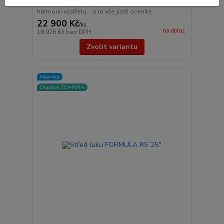
možnosti doladění, které vytvoří dokonalou
harmonii výstřelu... a to vše jistě oceníte.
22 900 Kč
/
ks
na dotaz
18 926 Kč
bez DPH
Zvolit variantu
Novinka
Doprava ZDARMA