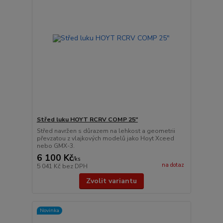
Střed luku HOYT RCRV COMP 25"
Střed navržen s důrazem na lehkost a geometrii
převzatou z vlajkových modelů jako Hoyt Xceed
nebo GMX-3.
6 100 Kč
/
ks
na dotaz
5 041 Kč
bez DPH
Zvolit variantu
Novinka