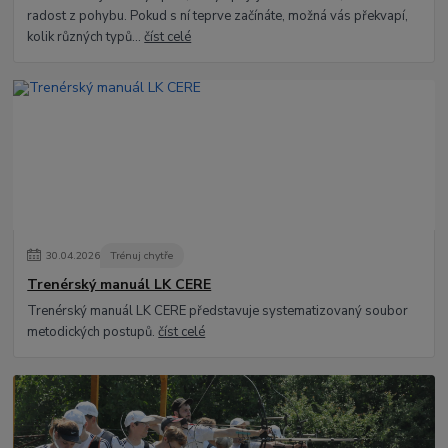
radost z pohybu. Pokud s ní teprve začínáte, možná vás překvapí,
kolik různých typů...
číst celé
30
.
04
.
2026
Trénuj chytře
Trenérský manuál LK CERE
Trenérský manuál LK CERE představuje systematizovaný soubor
metodických postupů.
číst celé