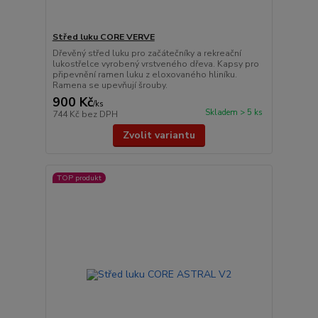
Střed luku CORE VERVE
Dřevěný střed luku pro začátečníky a rekreační
lukostřelce vyrobený vrstveného dřeva. Kapsy pro
připevnění ramen luku z eloxovaného hliníku.
Ramena se upevňují šrouby.
900 Kč
/
ks
Skladem > 5 ks
744 Kč
bez DPH
Zvolit variantu
TOP produkt