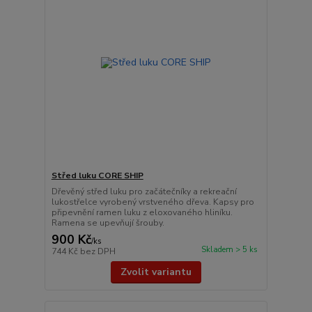
Střed luku CORE SHIP
Dřevěný střed luku pro začátečníky a rekreační
lukostřelce vyrobený vrstveného dřeva. Kapsy pro
připevnění ramen luku z eloxovaného hliníku.
Ramena se upevňují šrouby.
900 Kč
/
ks
Skladem > 5 ks
744 Kč
bez DPH
Zvolit variantu