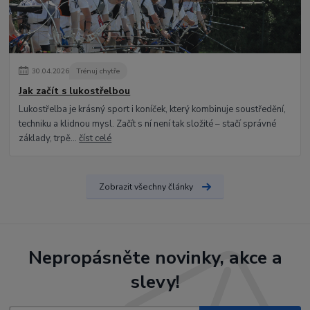
30
.
04
.
2026
Trénuj chytře
Jak začít s lukostřelbou
Lukostřelba je krásný sport i koníček, který kombinuje soustředění,
techniku a klidnou mysl. Začít s ní není tak složité – stačí správné
základy, trpě...
číst celé
Zobrazit všechny články
Nepropásněte novinky, akce a
slevy!