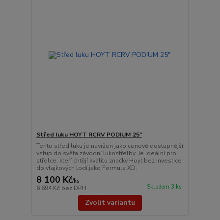
Střed luku HOYT RCRV PODIUM 25"
Tento střed luku je navržen jako cenově dostupnější
vstup do světa závodní lukostřelby. Je ideální pro
střelce, kteří chtějí kvalitu značky Hoyt bez investice
do vlajkových lodí jako Formula XD.
8 100 Kč
/
ks
Skladem 3 ks
6 694 Kč
bez DPH
Zvolit variantu