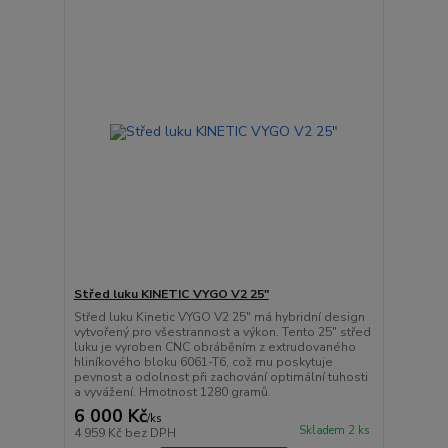
Střed luku KINETIC VYGO V2 25"
Střed luku Kinetic VYGO V2 25" má hybridní design
vytvořený pro všestrannost a výkon. Tento 25" střed
luku je vyroben CNC obráběním z extrudovaného
hliníkového bloku 6061-T6, což mu poskytuje
pevnost a odolnost při zachování optimální tuhosti
a vyvážení. Hmotnost 1280 gramů.
6 000 Kč
/
ks
Skladem 2 ks
4 959 Kč
bez DPH