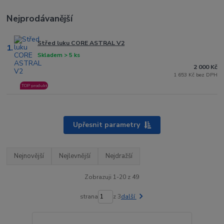
Nejprodávanější
Střed luku CORE ASTRAL V2
1.
Skladem > 5 ks
2 000 Kč
1 653 Kč bez DPH
TOP produkt
Upřesnit parametry
Nejnovější
Nejlevnější
Nejdražší
Zobrazuji 1-20 z 49
strana
z 3
další