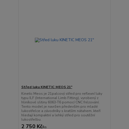
Střed luku KINETIC MEOS 21"
Kinetic Meos je 21palcový střed pro reflexní luky
typu ILF (International Limb Fitting), vyrobený z
hliníkové slitiny 6063-T6 pomocí CNC frézování.
Tento model je navržen především pro mladé
lukostřelce a závodníky s kratším nátahem, kteří
hledají kompaktní a lehký střed pro soutěžní
lukostřelbu.
2 750 Kč
/
ks