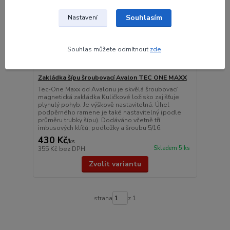
Souhlasím
Nastavení
Souhlas můžete odmítnout
zde
.
Zakládka šípu šroubovací Avalon TEC ONE MAXX
Tec-One Maxx od Avalonu je skvělá šroubovací
magnetická zakládka Kuličkové ložisko zajišťuje
plynulý pohyb. Je výškově nastavitelná. Úhel
podpěrného ramene je také nastavitelný (podle
průměru trubky šípu). Dodáváno včetně tří
imbusových klíčů, podložky a šroubu 5/16.
430 Kč
/
ks
Skladem 5 ks
355 Kč
bez DPH
Zvolit variantu
strana
z 1