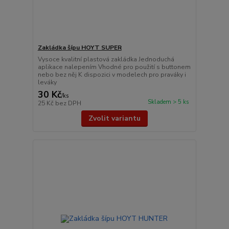
Zakládka šípu HOYT SUPER
Vysoce kvalitní plastová zakládka Jednoduchá
aplikace nalepením Vhodné pro použití s ​​buttonem
nebo bez něj K dispozici v modelech pro praváky i
leváky
30 Kč
/
ks
Skladem > 5 ks
25 Kč
bez DPH
Zvolit variantu