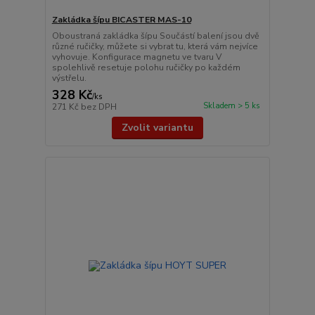
Zakládka šípu BICASTER MAS-10
Oboustraná zakládka šípu Součástí balení jsou dvě
různé ručičky, můžete si vybrat tu, která vám nejvíce
vyhovuje. Konfigurace magnetu ve tvaru V
spolehlivě resetuje polohu ručičky po každém
výstřelu.
328 Kč
/
ks
Skladem > 5 ks
271 Kč
bez DPH
Zvolit variantu