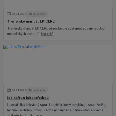
30
.
04
.
2026
Trénuj chytře
Trenérský manuál LK CERE
Trenérský manuál LK CERE představuje systematizovaný soubor
metodických postupů.
číst celé
30
.
04
.
2026
Trénuj chytře
Jak začít s lukostřelbou
Lukostřelba je krásný sport i koníček, který kombinuje soustředění,
techniku a klidnou mysl. Začít s ní není tak složité – stačí správné
základy, trpě...
číst celé