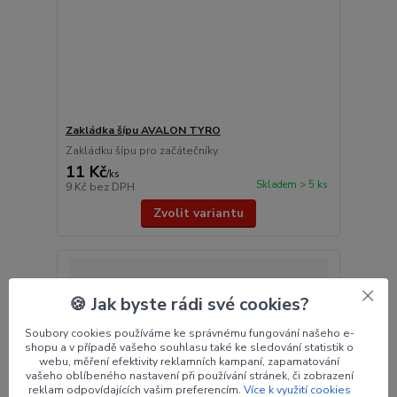
Zakládka šípu AVALON TYRO
Zakládku šípu pro začátečníky.
11 Kč
/
ks
Skladem > 5 ks
9 Kč
bez DPH
Zvolit variantu
🍪 Jak byste rádi své cookies?
Soubory cookies používáme ke správnému fungování našeho e-
shopu a v případě vašeho souhlasu také ke sledování statistik o
webu, měření efektivity reklamních kampaní, zapamatování
vašeho oblíbeného nastavení při používání stránek, či zobrazení
reklam odpovídajících vašim preferencím.
Více k využití cookies