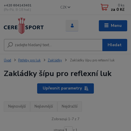
0
ks
+420 604143401
CZK
za
0 Kč
(Po-Pá, 8-18 hod.)
Menu
Hledat
Úvod
Potřeby pro luk
Zakládky
Zakládky šípu pro reflexní luk
Zakládky šípu pro reflexní luk
Upřesnit parametry
Nejnovější
Nejlevnější
Nejdražší
Zobrazuji 1-7 z 7
strana
z 1