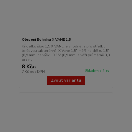
Olepení Bohning X VANE 1,5
Křidélko šípu 1,5 X VANE je vhodné ja pro střelbu
terčovou tak terénní. X Vane 1,5" měří na délku 1,5"
(8,9 mm) na výšku 0,35" (8,9 mm) a váží průměrně 3,3
grainu.
8 Kč
/
ks
Skladem > 5 ks
7 Kč
bez DPH
Zvolit variantu