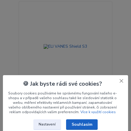
🍪 Jak byste rádi své cookies?
Soubory cookies používáme ke správnému fungování našeho e-
ELI VANES Shield S3
shopu a v případě vašeho souhlasu také ke sledování statistik o
Optimalizujte svou střelbu s olepením šípu Eli
webu, měření efektivity reklamních kampaní, zapamatování
Vanes Spin Vane Shield S3, který je navržen pro
vašeho oblíbeného nastavení při používání stránek, či zobrazení
stabilitu a přesnost.
reklam odpovídajících vašim preferencím.
Více k využití cookies
570 Kč
/
ks
Skladem > 5 ks
471 Kč
bez DPH
Souhlasím
Nastavení
Zvolit variantu