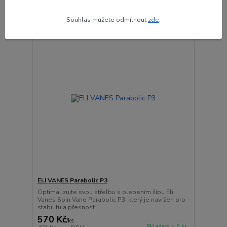
Souhlas můžete odmítnout
zde
.
ELI VANES Parabolic P3
Optimalizujte svou střelbu s olepením šípu Eli
Vanes Spin Vane Parabolic P3, který je navržen pro
stabilitu a přesnost.
570 Kč
/
ks
Skladem > 5 ks