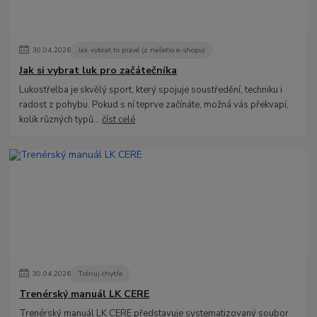
30
.
04
.
2026
Jak vybrat to pravé (z našeho e-shopu)
Jak si vybrat luk pro začátečníka
Lukostřelba je skvělý sport, který spojuje soustředění, techniku i
radost z pohybu. Pokud s ní teprve začínáte, možná vás překvapí,
kolik různých typů...
číst celé
30
.
04
.
2026
Trénuj chytře
Trenérský manuál LK CERE
Trenérský manuál LK CERE představuje systematizovaný soubor