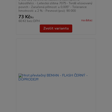
lukostřelci. - Letecká slitina 7075 - Tvrdě eloxovaný
povrch - Zaručená přímost: ± 0,005″ - Tolerance
hmotnosti: ± 2 % - Pevnost (psi): 90 000
73 Kč
/
ks
na dotaz
60 Kč
bez DPH
Zvolit variantu