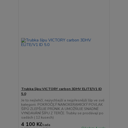
Trubka šípu VICTORY carbon 3DHV ELITE/V1 ID
5.0
Je to nejlehčí, nejrychlejší a nejpřesnější šíp ve své
kategorii. POKROČILÝ NANOKERAMICKÝ POVLAK
ŠÍPŮ ZLEPŠUJE PRŮNIK A UMOŽŇUJE SNADNÉ
VYNDAVÁNÍ ŠÍPU Z TERČE. Trubky se prodávají po
sadách ( 12 kusech)
4 100 Kč
/
sada