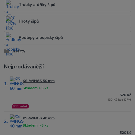
Trubky a dříky šípů
Hroty šípů
Podlepy a popisky šípů
Inserty
Nejprodávanější
XS-WINGS 50 mm
1.
Skladem > 5 ks
520 Kč
430 Kč bez DPH
TOP produkt
XS-WINGS 40 mm
2.
Skladem > 5 ks
520 Kč