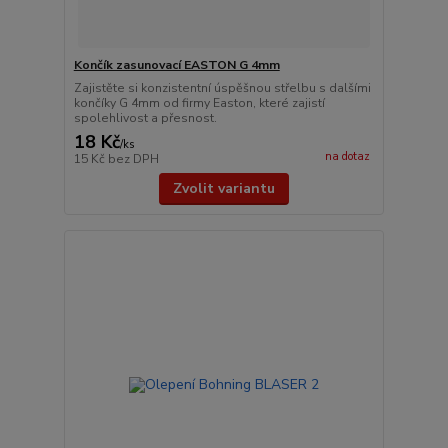
Končík zasunovací EASTON G 4mm
Zajistěte si konzistentní úspěšnou střelbu s dalšími
končíky G 4mm od firmy Easton, které zajistí
spolehlivost a přesnost.
18 Kč
/
ks
na dotaz
15 Kč
bez DPH
Zvolit variantu