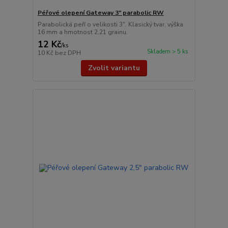
Péřové olepení Gateway 3" parabolic RW
Parabolická peří o velikosti 3″. Klasický tvar, výška
16 mm a hmotnost 2,21 grainu.
12 Kč
/
ks
Skladem > 5 ks
10 Kč
bez DPH
Zvolit variantu