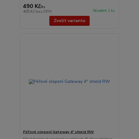
490 Kč
/
ks
Skladem 1 ks
405 Kč
bez DPH
Zvolit variantu
Péřové olepení Gateway 4" shield RW