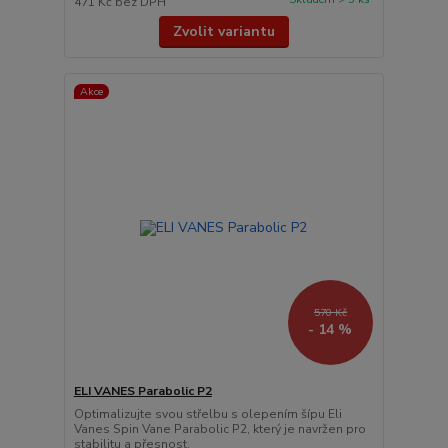
471 Kč
bez DPH
Zvolit variantu
Akce
570 Kč
- 14 %
ELI VANES Parabolic P2
Optimalizujte svou střelbu s olepením šípu Eli
Vanes Spin Vane Parabolic P2, který je navržen pro
stabilitu a přesnost.