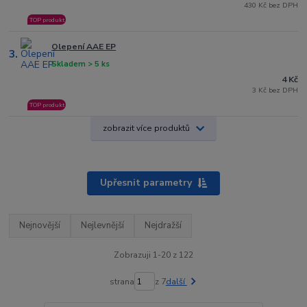
430 Kč bez DPH
TOP produkt
Olepení AAE EP
3.
Skladem > 5 ks
4 Kč
3 Kč bez DPH
TOP produkt
zobrazit více produktů
Upřesnit parametry
Nejnovější
Nejlevnější
Nejdražší
Zobrazuji 1-20 z 122
strana
z 7
další