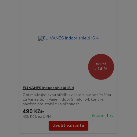
570 Kč
- 14 %
ELI VANES Indoor shield IS 4
Optimalizujte svou střelbu v hale s olepením šípu
Eli Vanes Spin Vane Indoor Shield IS4, který je
navržen pro stabilitu a přesnost.
490 Kč
/
ks
Skladem 1 ks
405 Kč
bez DPH
Zvolit variantu