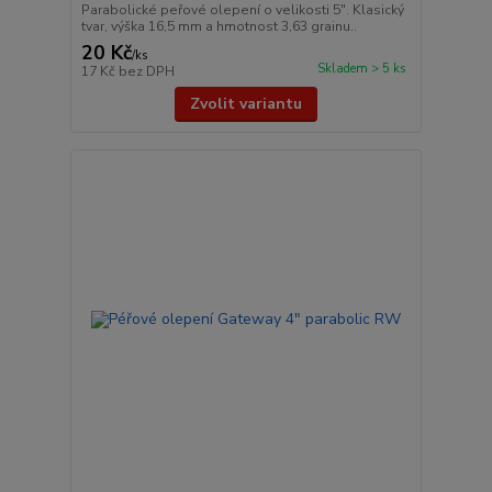
Parabolické peřové olepení o velikosti 5″. Klasický
tvar, výška 16,5 mm a hmotnost 3,63 grainu..
20 Kč
/
ks
Skladem > 5 ks
17 Kč
bez DPH
Zvolit variantu