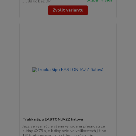
Skladem 4 sada
3 388 Kč
bez DPH
Zvolit variantu
Trubka šípu EASTON JAZZ fialová
Jazz se vyznačuje všemi výhodami přesnosti ze
slitiny XX75 a je k dispozici ve velikostech již od
1416, aby vyhovoval každému začínajícímu