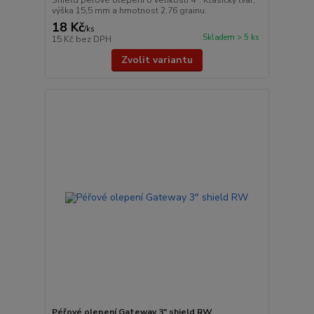
Shield peřové olepení o velikosti 4″. Klasický tvar,
výška 15,5 mm a hmotnost 2,76 grainu.
18 Kč
/
ks
Skladem > 5 ks
15 Kč
bez DPH
Zvolit variantu
Péřové olepení Gateway 3" shield RW