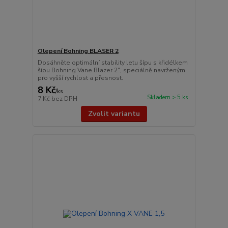
Olepení Bohning BLASER 2
Dosáhněte optimální stability letu šípu s křidélkem
šípu Bohning Vane Blazer 2", speciálně navrženým
pro vyšší rychlost a přesnost.
8 Kč
/
ks
Skladem > 5 ks
7 Kč
bez DPH
Zvolit variantu