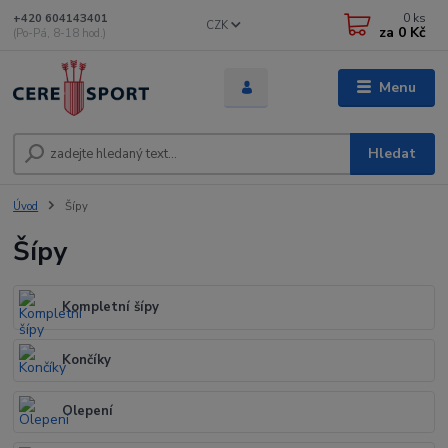
0
ks
+420 604143401
CZK
za
0 Kč
(Po-Pá, 8-18 hod.)
Menu
Hledat
Úvod
Šípy
Šípy
Kompletní šípy
Končíky
Olepení