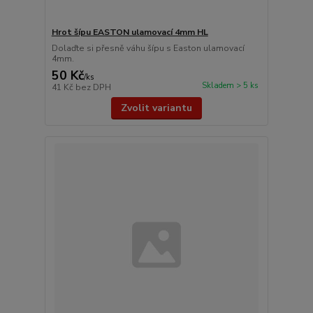
Hrot šípu EASTON ulamovací 4mm HL
Dolaďte si přesně váhu šípu s Easton ulamovací
4mm.
50 Kč
/
ks
Skladem > 5 ks
41 Kč
bez DPH
Zvolit variantu