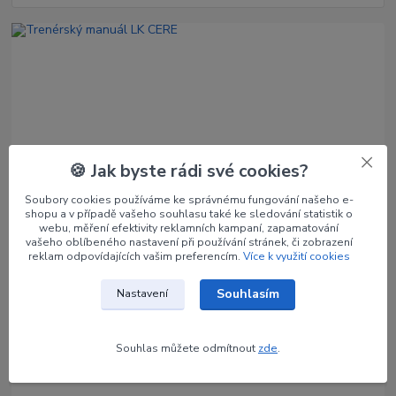
🍪 Jak byste rádi své cookies?
30
.
04
.
2026
Trénuj chytře
Soubory cookies používáme ke správnému fungování našeho e-
Trenérský manuál LK CERE
shopu a v případě vašeho souhlasu také ke sledování statistik o
Trenérský manuál LK CERE představuje systematizovaný soubor
webu, měření efektivity reklamních kampaní, zapamatování
vašeho oblíbeného nastavení při používání stránek, či zobrazení
metodických postupů.
číst celé
reklam odpovídajících vašim preferencím.
Více k využití cookies
Souhlasím
Nastavení
Souhlas můžete odmítnout
zde
.