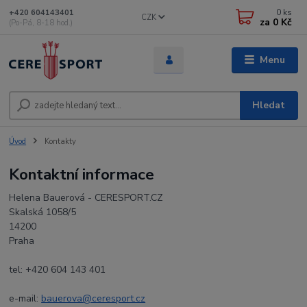
0
ks
+420 604143401
CZK
za
0 Kč
(Po-Pá, 8-18 hod.)
Menu
Hledat
Úvod
Kontakty
Kontaktní informace
Helena Bauerová - CERESPORT.CZ
Skalská 1058/5
14200
Praha
tel: +420 604 143 401
e-mail:
bauerova@ceresport.cz