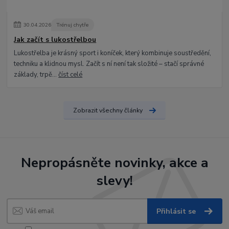
30
.
04
.
2026
Trénuj chytře
Jak začít s lukostřelbou
Lukostřelba je krásný sport i koníček, který kombinuje soustředění,
techniku a klidnou mysl. Začít s ní není tak složité – stačí správné
základy, trpě...
číst celé
Zobrazit všechny články
Nepropásněte novinky, akce a
slevy!
Přihlásit se