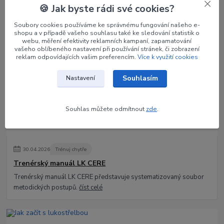
Jak si vybrat luk pro začátečníka
🍪 Jak byste rádi své cookies?
Lukostřelba je skvělý sport, který spojuje soustředění, techniku i
Soubory cookies používáme ke správnému fungování našeho e-
radost z pohybu. Pokud s ní teprve začínáte, možná vás překvapí,
shopu a v případě vašeho souhlasu také ke sledování statistik o
kolik různých typů...
číst celé
webu, měření efektivity reklamních kampaní, zapamatování
vašeho oblíbeného nastavení při používání stránek, či zobrazení
reklam odpovídajících vašim preferencím.
Více k využití cookies
Souhlasím
Nastavení
Souhlas můžete odmítnout
zde
.
30
.
04
.
2026
Trénuj chytře
Trenérský manuál LK CERE
Trenérský manuál LK CERE představuje systematizovaný soubor
metodických postupů.
číst celé