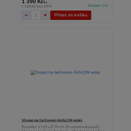
1 390 Kč
/
ks
Skladem 3 ks
1 149 Kč
bez DPH
Přidat do košíku
Stojan na terčovnici AVALON velký
Rozměry: V 133 x Š 70 x H 30 cm(smontované) -