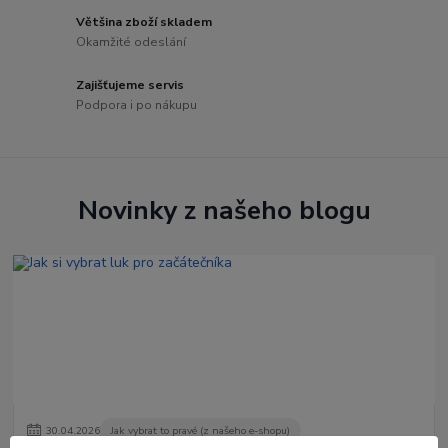
Většina zboží skladem
Okamžité odeslání
Zajišťujeme servis
Podpora i po nákupu
Novinky z našeho blogu
30
.
04
.
2026
Jak vybrat to pravé (z našeho e-shopu)