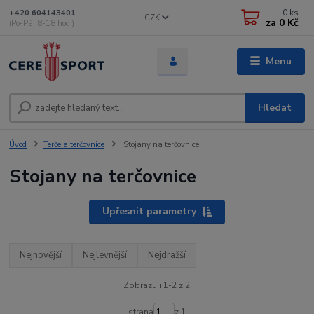
0
ks
+420 604143401
CZK
za
0 Kč
(Po-Pá, 8-18 hod.)
Menu
Hledat
Úvod
Terče a terčovnice
Stojany na terčovnice
Stojany na terčovnice
Upřesnit parametry
Nejnovější
Nejlevnější
Nejdražší
Zobrazuji 1-2 z 2
strana
z 1