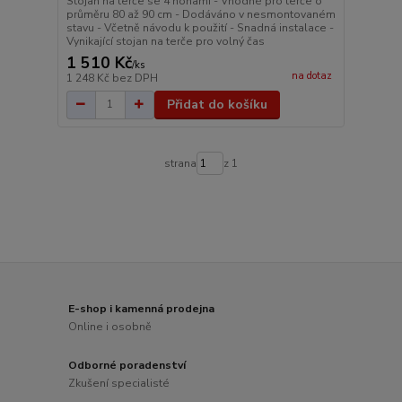
Stojan na terče se 4 nohami - Vhodné pro terče o
průměru 80 až 90 cm - Dodáváno v nesmontovaném
stavu - Včetně návodu k použití - Snadná instalace -
Vynikající stojan na terče pro volný čas
1 510 Kč
/
ks
na dotaz
1 248 Kč
bez DPH
Přidat do košíku
strana
z 1
E-shop i kamenná prodejna
Online i osobně
Odborné poradenství
Zkušení specialisté