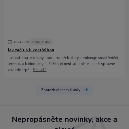
30
.
04
.
2026
Trénuj chytře
Jak začít s lukostřelbou
Lukostřelba je krásný sport i koníček, který kombinuje soustředění,
techniku a klidnou mysl. Začít s ní není tak složité – stačí správné
základy, trpě...
číst celé
Zobrazit všechny články
Nepropásněte novinky, akce a