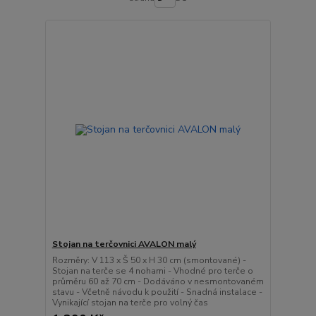
Stojan na terčovnici AVALON malý
Rozměry: V 113 x Š 50 x H 30 cm (smontované) -
Stojan na terče se 4 nohami - Vhodné pro terče o
průměru 60 až 70 cm - Dodáváno v nesmontovaném
stavu - Včetně návodu k použití - Snadná instalace -
Vynikající stojan na terče pro volný čas