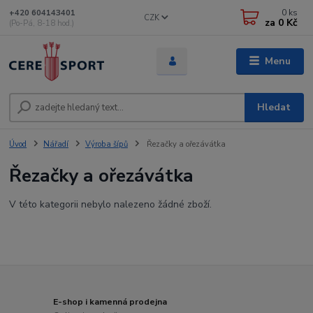
0
ks
+420 604143401
CZK
za
0 Kč
(Po-Pá, 8-18 hod.)
Menu
Hledat
Úvod
Nářadí
Výroba šípů
Řezačky a ořezávátka
Řezačky a ořezávátka
V této kategorii nebylo nalezeno žádné zboží.
E-shop i kamenná prodejna