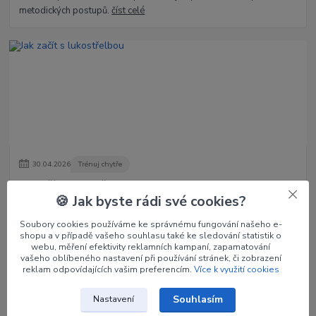
metodických postupů.
číst celé
30
.
04
.
2026
Trénuj chytře
Jak začít s lukostřelbou
🍪 Jak byste rádi své cookies?
Lukostřelba je krásný sport i koníček, který kombinuje soustředění,
techniku a klidnou mysl. Začít s ní není tak složité – stačí správné
Soubory cookies používáme ke správnému fungování našeho e-
základy, trpě...
číst celé
shopu a v případě vašeho souhlasu také ke sledování statistik o
webu, měření efektivity reklamních kampaní, zapamatování
vašeho oblíbeného nastavení při používání stránek, či zobrazení
reklam odpovídajících vašim preferencím.
Více k využití cookies
Zobrazit všechny články
Souhlasím
Nastavení