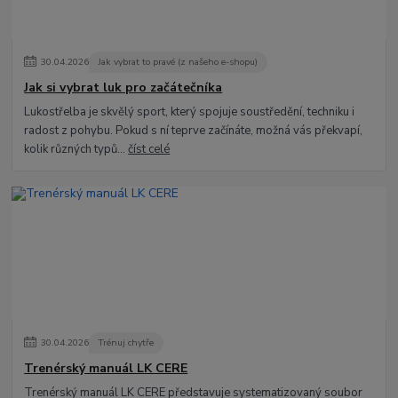
30
.
04
.
2026
Jak vybrat to pravé (z našeho e-shopu)
Jak si vybrat luk pro začátečníka
Lukostřelba je skvělý sport, který spojuje soustředění, techniku i
radost z pohybu. Pokud s ní teprve začínáte, možná vás překvapí,
kolik různých typů...
číst celé
30
.
04
.
2026
Trénuj chytře
Trenérský manuál LK CERE
Trenérský manuál LK CERE představuje systematizovaný soubor