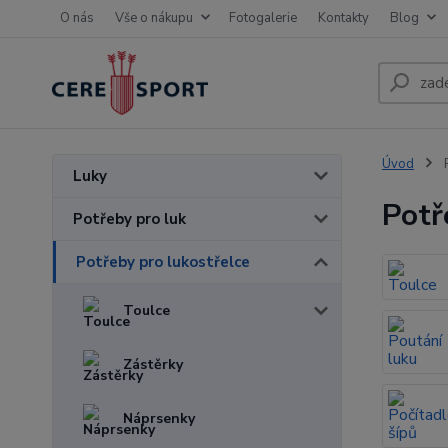
O nás
Vše o nákupu
Fotogalerie
Kontakty
Blog
Úvod
P
Luky
Potř
Potřeby pro luk
Potřeby pro lukostřelce
Toulce
Zástěrky
Náprsenky