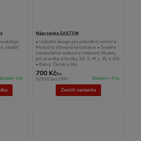
hý
Náprsenka EASTON
poskytuje
• Unikátní design pro pohodlné nošení •
e, ideální
Prodyšná síťovaná konstrukce • Snadno
nastavitelná velikost • Velikosti: Modely
pro praváky a leváky, XS, S, M, L, XL a XXL
• Barvy: Černá a bílá
700 Kč
/
ks
Skladem 1 ks
Skladem > 5 ks
579 Kč
bez DPH
šíku
Zvolit variantu