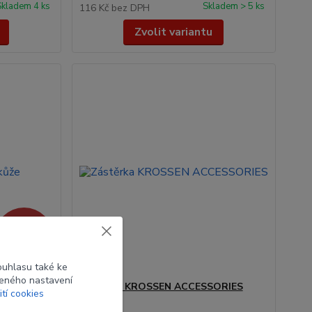
Skladem 4 ks
Skladem > 5 ks
116 Kč
bez DPH
Zvolit variantu
250 Kč
- 14 %
ouhlasu také ke
beného nastavení
Zástěrka KROSSEN ACCESSORIES
ití cookies
BB.