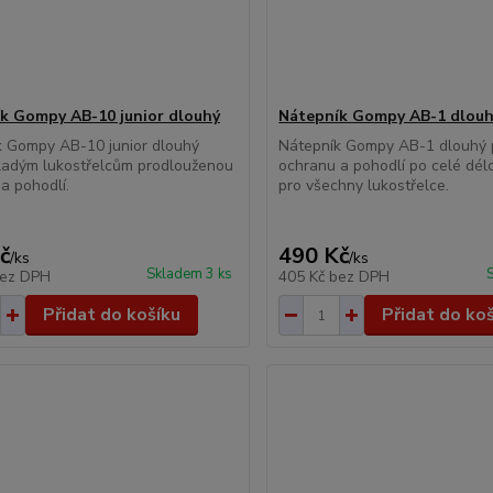
k Gompy AB-10 junior dlouhý
Nátepník Gompy AB-1 dlou
k Gompy AB-10 junior dlouhý
Nátepník Gompy AB-1 dlouhý 
ladým lukostřelcům prodlouženou
ochranu a pohodlí po celé délc
a pohodlí.
pro všechny lukostřelce.
č
490 Kč
/
ks
/
ks
Skladem 3 ks
ez DPH
405 Kč
bez DPH
Přidat do košíku
Přidat do ko