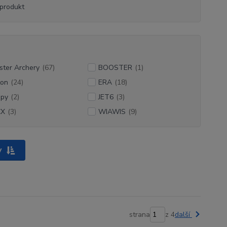
produkt
ster Archery
(67)
BOOSTER
(1)
ton
(24)
ERA
(18)
py
(2)
JET6
(3)
CX
(3)
WIAWIS
(9)
y
strana
z 4
další