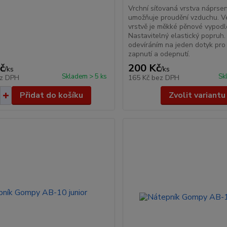
Vrchní síťovaná vrstva náprse
umožňuje proudění vzduchu. V
vrstvě je měkké pěnové vypodl
Nastavitelný elastický popruh.
odevíráním na jeden dotyk pro
zapnutí a odepnutí.
č
200 Kč
/
ks
/
ks
Skladem > 5 ks
Sk
z DPH
165 Kč
bez DPH
Přidat do košíku
Zvolit variantu