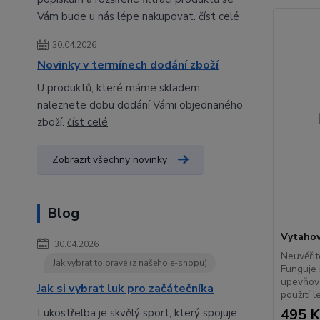
Vám bude u nás lépe nakupovat.
číst celé
30.04.2026
Novinky v termínech dodání zboží
U produktů, které máme skladem,
naleznete dobu dodání Vámi objednaného
zboží.
číst celé
Zobrazit všechny novinky
Blog
Vytahov
30.04.2026
Neuvěřit
Jak vybrat to pravé (z našeho e-shopu)
Funguje 
upevňova
Jak si vybrat luk pro začátečníka
použití 
495 K
Lukostřelba je skvělý sport, který spojuje