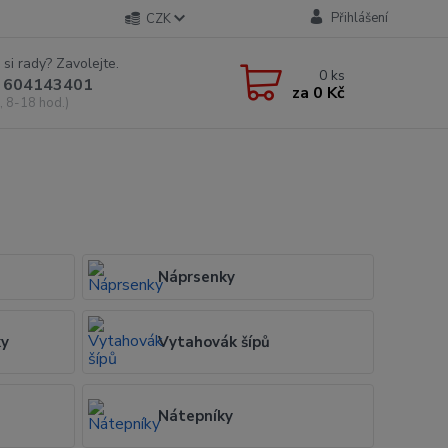
Přihlášení
CZK
 si rady? Zavolejte.
0
ks
 604143401
za
0 Kč
, 8-18 hod.)
Náprsenky
ky
Vytahovák šípů
Nátepníky