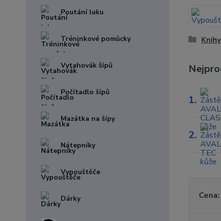
Poutání luku
Tréninkové pomůcky
Knihy
Vytahovák šípů
Nejpro
Počítadlo šípů
1.
Mazátka na šípy
2.
Nátepníky
Vypouštěče
Cena:
Dárky