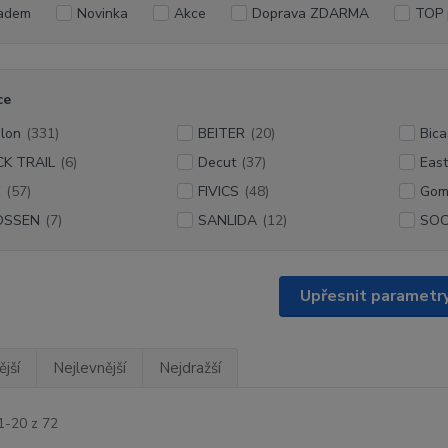
adem
Novinka
Akce
Doprava ZDARMA
TOP 
ce
lon
(331)
BEITER
(20)
Bica
K TRAIL
(6)
Decut
(37)
Eas
E
(57)
FIVICS
(48)
Gom
OSSEN
(7)
SANLIDA
(12)
SO
Upřesnit parametr
jší
Nejlevnější
Nejdražší
1-20 z 72