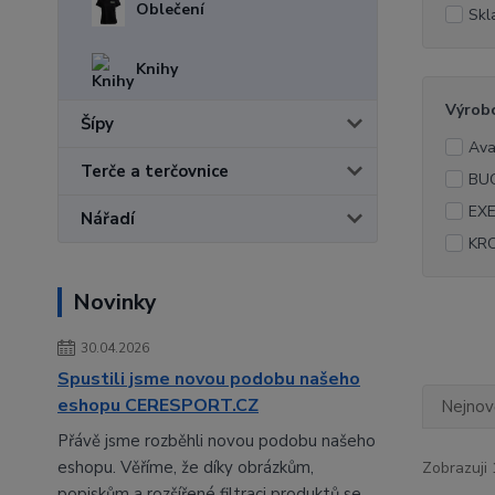
Oblečení
Skl
Knihy
Výrob
Šípy
Ava
Terče a terčovnice
BUC
EX
Nářadí
KR
Novinky
30.04.2026
Spustili jsme novou podobu našeho
eshopu CERESPORT.CZ
Nejnově
Přávě jsme rozběhli novou podobu našeho
eshopu. Věříme, že díky obrázkům,
Zobrazuji 
popiskům a rozšířené filtraci produktů se