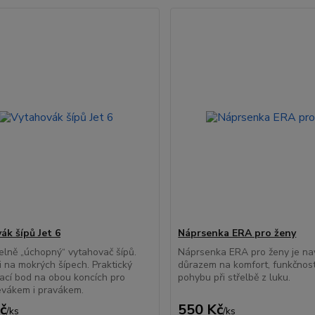
ák šípů Jet 6
Náprsenka ERA pro ženy
elně „úchopný“ vytahovač šípů.
Náprsenka ERA pro ženy je na
i na mokrých šípech. Praktický
důrazem na komfort, funkčnost
cí bod na obou koncích pro
pohybu při střelbě z luku.
levákem i pravákem.
č
550 Kč
/
ks
/
ks