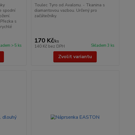
nky
Toulec Tyro od Avalonu. - Tkanina s
e spodní
diamantovou vazbou. Určený pro
ožení.
začátečníky.
 Přezka s
 rychlé
170 Kč
/
ks
ladem > 5 ks
Skladem 3 ks
140 Kč
bez DPH
Zvolit variantu