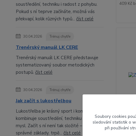
409 Kč
b
soustředění, techniku i radost z pohybu.
Pokud s ní teprve začínáte, možná vás
překvapí, kolik různých typů...
číst celé
30.04.2026
Trénuj chytře
Trenérský manuál LK CERE
Trenérský manuál LK CERE představuje
systematizovaný soubor metodických
postupů.
číst celé
30.04.2026
Trénuj chytře
Jak začít s lukostřelbou
Lukostřelba je krásný sport i koníček, který
Soubory cookies pou
kombinuje soustředění, techniku a klidnou
sledování statistik o
Zástěr
mysl. Začít s ní není tak složité – stačí
při používání st
správné základy, trpě...
číst celé
Zástěrka 