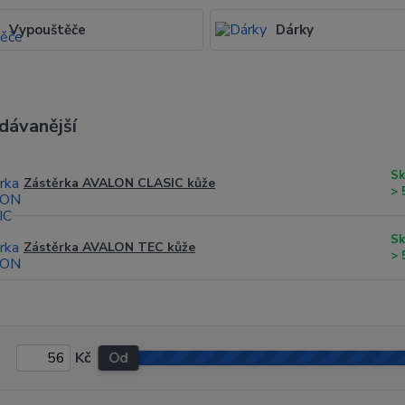
Vypouštěče
Dárky
dávanější
Sk
Zástěrka AVALON CLASIC kůže
> 
Sk
Zástěrka AVALON TEC kůže
> 
Kč
Od