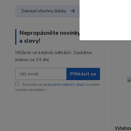
140 K
Zobrazit všechny články
116 Kč
b
Nepropásněte novinky, akce
a slevy!
Můžete se kdykoli odhlásit. Zasíláme
jednou za 14 dní.
Přihlásit se
Souhlasím se
zpracováním osobních údajů
za účelem
rozesílky newsletteru.
Vytahov