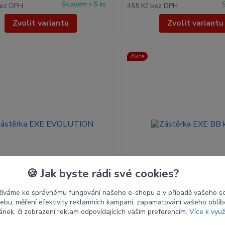
Skladem > 5 ks
ez DPH
455 Kč
bez DPH
Zvolit variantu
Zvolit variantu
Akce
🍪 Jak byste rádi své cookies?
žíváme ke správnému fungování našeho e-shopu a v případě vašeho s
 webu, měření efektivity reklamních kampaní, zapamatování vašeho oblí
ka EXE EVOLUTION
Zástěrka EXE BB kůže
ránek, či zobrazení reklam odpovídajících vašim preferencím.
Více k využ
pro začínající lukostřelce.
Zástěrka pro lukostřelce typu 