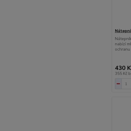
Nátepní
Nátepní
nabízí m
ochranu 
430 K
355 Kč
b