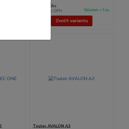
430 Kč
/
ks
ladem > 5 ks
Skladem > 5 ks
355 Kč
bez DPH
Zvolit variantu
E
Toulec AVALON A2