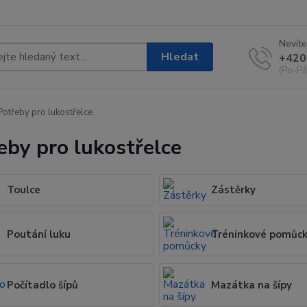
Nevíte
Hledat
+420
(Po-Pá
otřeby pro lukostřelce
eby pro lukostřelce
Toulce
Zástěrky
Poutání luku
Tréninkové pomůc
Počítadlo šípů
Mazátka na šípy