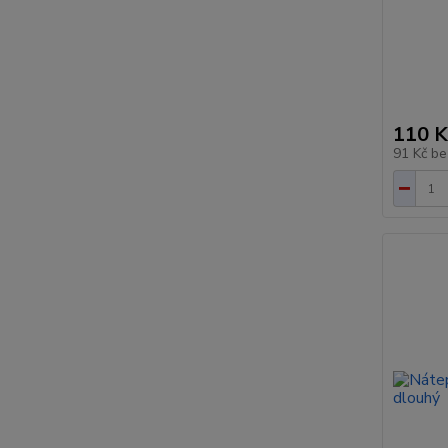
110 K
91 Kč
be