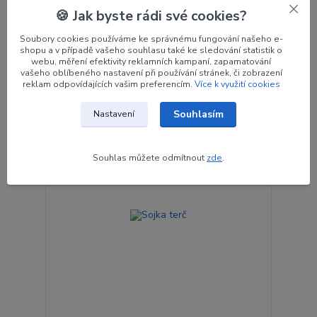
Medvěd terč
🍪 Jak byste rádi své cookies?
Rozměr: 120 x 95 cm
Soubory cookies používáme ke správnému fungování našeho e-
125 Kč
/
ks
shopu a v případě vašeho souhlasu také ke sledování statistik o
na dotaz
103 Kč
bez DPH
webu, měření efektivity reklamních kampaní, zapamatování
vašeho oblíbeného nastavení při používání stránek, či zobrazení
Přidat do košíku
reklam odpovídajících vašim preferencím.
Více k využití cookies
Souhlasím
Nastavení
Souhlas můžete odmítnout
zde
.