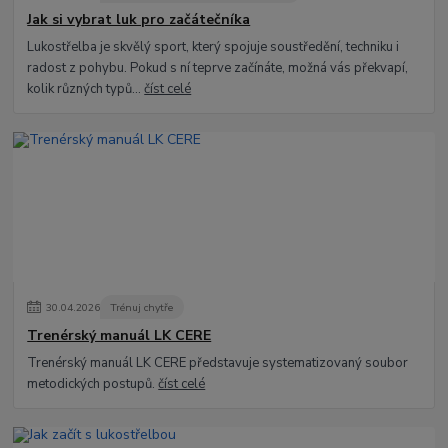
Jak si vybrat luk pro začátečníka
Lukostřelba je skvělý sport, který spojuje soustředění, techniku i
radost z pohybu. Pokud s ní teprve začínáte, možná vás překvapí,
kolik různých typů...
číst celé
30
.
04
.
2026
Trénuj chytře
Trenérský manuál LK CERE
Trenérský manuál LK CERE představuje systematizovaný soubor
metodických postupů.
číst celé