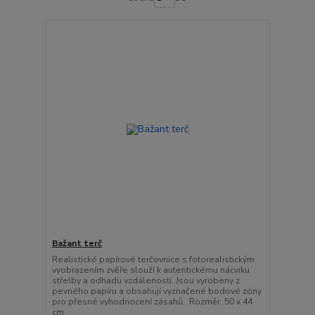
Bažant terč
Realistické papírové terčovnice s fotorealistickým
vyobrazením zvěře slouží k autentickému nácviku
střelby a odhadu vzdálenosti. Jsou vyrobeny z
pevného papíru a obsahují vyznačené bodové zóny
pro přesné vyhodnocení zásahů. Rozměr: 50 x 44
cm