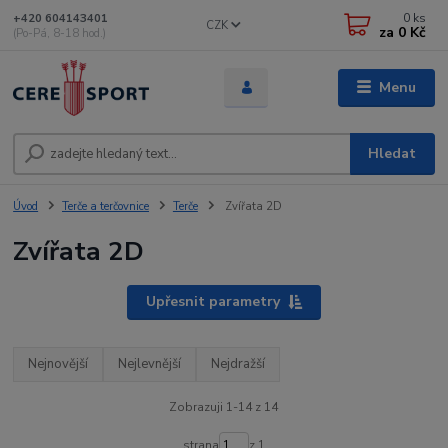
0
ks
+420 604143401
CZK
za
0 Kč
(Po-Pá, 8-18 hod.)
Menu
Hledat
Úvod
Terče a terčovnice
Terče
Zvířata 2D
Zvířata 2D
Upřesnit parametry
Nejnovější
Nejlevnější
Nejdražší
Zobrazuji 1-14 z 14
strana
z 1