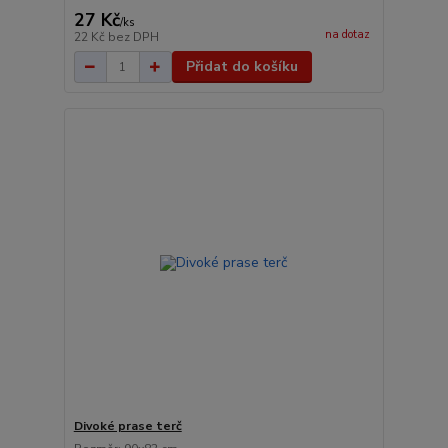
27 Kč
/
ks
na dotaz
22 Kč
bez DPH
Přidat do košíku
Divoké prase terč