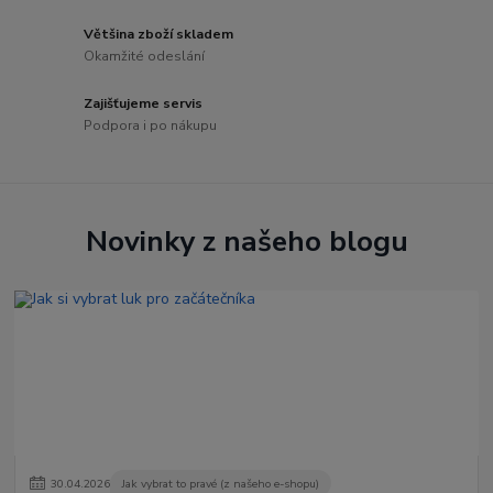
Většina zboží skladem
Okamžité odeslání
Zajišťujeme servis
Podpora i po nákupu
Novinky z našeho blogu
30
.
04
.
2026
Jak vybrat to pravé (z našeho e-shopu)