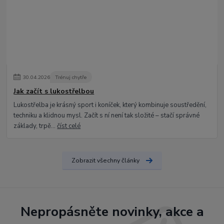
30
.
04
.
2026
Trénuj chytře
Jak začít s lukostřelbou
Lukostřelba je krásný sport i koníček, který kombinuje soustředění,
techniku a klidnou mysl. Začít s ní není tak složité – stačí správné
základy, trpě...
číst celé
Zobrazit všechny články
Nepropásněte novinky, akce a