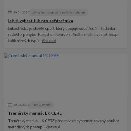
30
.
04
.
2026
Jak vybrat to pravé (z našeho e-shopu)
Jak si vybrat luk pro začátečníka
Lukostřelba je skvělý sport, který spojuje soustředění, techniku i
radost z pohybu. Pokud s ní teprve začínáte, možná vás překvapí,
kolik různých typů...
číst celé
30
.
04
.
2026
Trénuj chytře
Trenérský manuál LK CERE
Trenérský manuál LK CERE představuje systematizovaný soubor
metodických postupů.
číst celé