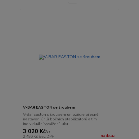
V-BAR EASTON se šroubem
V-Bar Easton s šroubem umožňuje přesné
nastavení úhlů bočních stabilizátorů a tím
individuální vyvážení luku.
3 020 Kč
/
ks
na dotaz
2 496 Kč
bez DPH