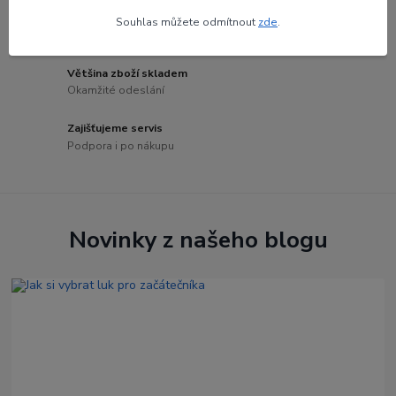
Odborné poradenství
Souhlas můžete odmítnout
zde
.
Zkušení specialisté
Většina zboží skladem
Okamžité odeslání
Zajišťujeme servis
Podpora i po nákupu
Novinky z našeho blogu