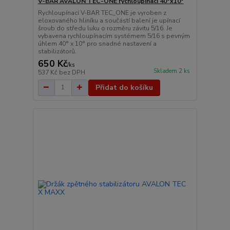
V-BAR AVALON TEC-ONE rychloupínací 40°x10°
Rychloupínací V-BAR TEC_ONE je vyroben z
eloxovaného hliníku a součástí balení je upínací
šroub do středu luku o rozměru závitu 5/16. Je
vybavena rychloupínacím systémem 5/16 s pevným
úhlem 40° x 10° pro snadné nastavení a
stabilizátorů.
650 Kč
/
ks
Skladem 2 ks
537 Kč
bez DPH
Přidat do košíku