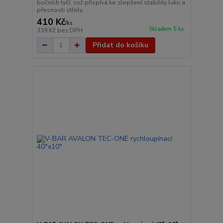
bočních tyčí, což přispívá ke zlepšení stability luku a
přesnosti střely.
410 Kč
/
ks
Skladem 5 ks
339 Kč
bez DPH
Přidat do košíku