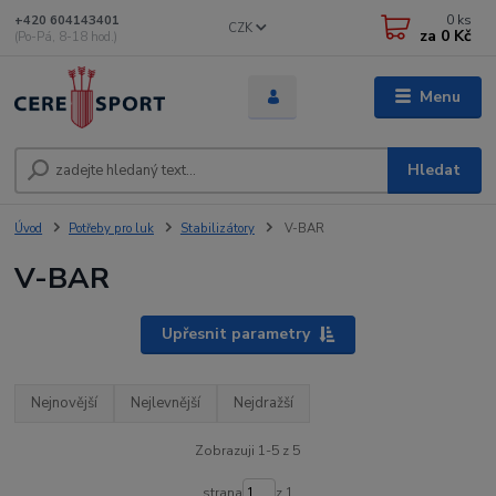
0
ks
+420 604143401
CZK
za
0 Kč
(Po-Pá, 8-18 hod.)
Menu
Hledat
Úvod
Potřeby pro luk
Stabilizátory
V-BAR
V-BAR
Upřesnit parametry
Nejnovější
Nejlevnější
Nejdražší
Zobrazuji 1-5 z 5
strana
z 1