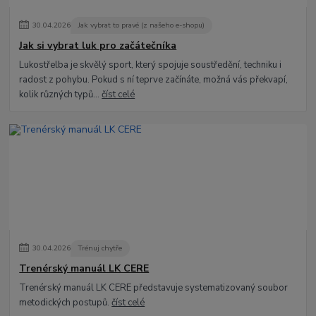
30
.
04
.
2026
Jak vybrat to pravé (z našeho e-shopu)
Jak si vybrat luk pro začátečníka
Lukostřelba je skvělý sport, který spojuje soustředění, techniku i
radost z pohybu. Pokud s ní teprve začínáte, možná vás překvapí,
kolik různých typů...
číst celé
30
.
04
.
2026
Trénuj chytře
Trenérský manuál LK CERE
Trenérský manuál LK CERE představuje systematizovaný soubor
metodických postupů.
číst celé