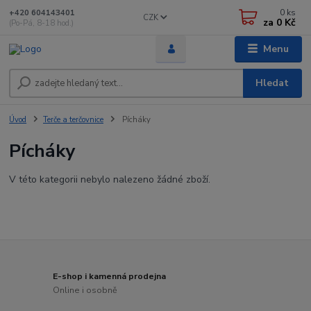
0
ks
+420 604143401
CZK
za
0 Kč
(Po-Pá, 8-18 hod.)
Menu
Hledat
Úvod
Terče a terčovnice
Pícháky
Pícháky
V této kategorii nebylo nalezeno žádné zboží.
E-shop i kamenná prodejna
Online i osobně