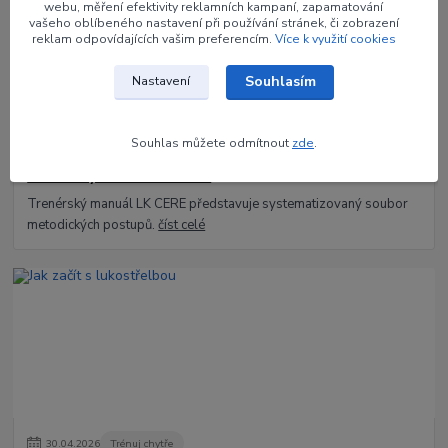
webu, měření efektivity reklamních kampaní, zapamatování
vašeho oblíbeného nastavení při používání stránek, či zobrazení
reklam odpovídajících vašim preferencím.
Více k využití cookies
Souhlasím
Nastavení
Souhlas můžete odmítnout
zde
.
30
.
04
.
2026
Trénuj chytře
Trenérský manuál LK CERE
Trenérský manuál LK CERE představuje systematizovaný soubor
metodických postupů.
číst celé
30
.
04
.
2026
Trénuj chytře