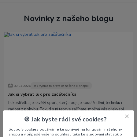
Novinky z našeho blogu
30
.
04
.
2026
Jak vybrat to pravé (z našeho e-shopu)
Jak si vybrat luk pro začátečníka
Lukostřelba je skvělý sport, který spojuje soustředění, techniku i
radost z pohybu. Pokud s ní teprve začínáte, možná vás překvapí,
kolik různých typů...
číst celé
🍪 Jak byste rádi své cookies?
Soubory cookies používáme ke správnému fungování našeho e-
shopu a v případě vašeho souhlasu také ke sledování statistik o