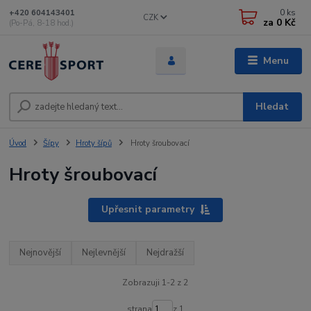
0
ks
+420 604143401
CZK
za
0 Kč
(Po-Pá, 8-18 hod.)
Menu
Hledat
Úvod
Šípy
Hroty šípů
Hroty šroubovací
Hroty šroubovací
Upřesnit parametry
Nejnovější
Nejlevnější
Nejdražší
Zobrazuji 1-2 z 2
strana
z 1