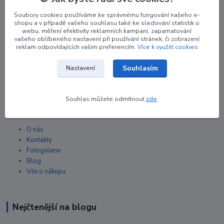
Přihlásit se
Soubory cookies používáme ke správnému fungování našeho e-
shopu a v případě vašeho souhlasu také ke sledování statistik o
Souhlasím se
zpracováním osobních údajů
za účelem rozesílky newsletteru.
webu, měření efektivity reklamních kampaní, zapamatování
vašeho oblíbeného nastavení při používání stránek, či zobrazení
Můžete se kdykoli odhlásit. Zasíláme jednou za 14 dní.
reklam odpovídajících vašim preferencím.
Více k využití cookies
Souhlasím
Nastavení
Souhlas můžete odmítnout
zde
.
Informace pro zákazníky
O nás
Kontakty
Fotogalerie
Blog
Vše o nákupu
Nejčtenější na blogu