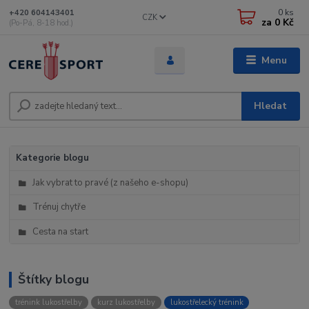
0
ks
+420 604143401
CZK
za
0 Kč
(Po-Pá, 8-18 hod.)
Menu
Hledat
Kategorie blogu
Jak vybrat to pravé (z našeho e-shopu)
Trénuj chytře
Cesta na start
Štítky blogu
trénink lukostřelby
kurz lukostřelby
lukostřelecký trénink