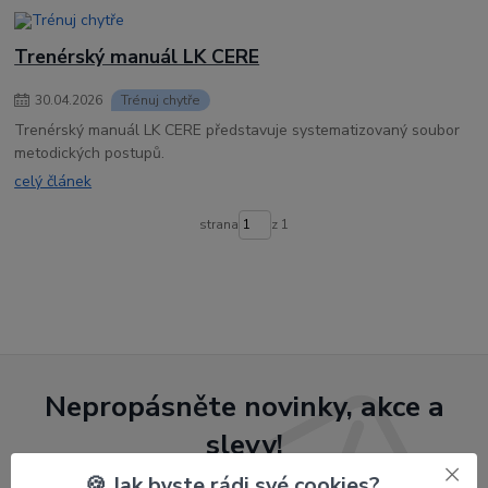
Trenérský manuál LK CERE
30
.
04
.
2026
Trénuj chytře
Trenérský manuál LK CERE představuje systematizovaný soubor
metodických postupů.
celý článek
strana
z 1
Nepropásněte novinky, akce a
slevy!
🍪 Jak byste rádi své cookies?