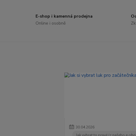
E-shop i kamenná prodejna
Od
Online i osobně
Zk
30
.
04
.
2026
Jak vybrat to pravé (z našeho e-sh