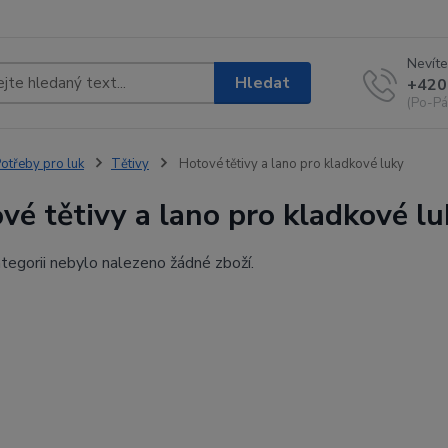
Nevíte
Hledat
+420
(Po-Pá
otřeby pro luk
Tětivy
Hotové tětivy a lano pro kladkové luky
vé tětivy a lano pro kladkové lu
tegorii nebylo nalezeno žádné zboží.