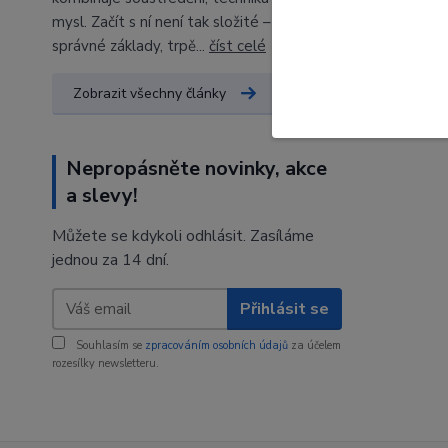
mysl. Začít s ní není tak složité – stačí
správné základy, trpě...
číst celé
Zobrazit všechny články
Nepropásněte novinky, akce
a slevy!
Můžete se kdykoli odhlásit. Zasíláme
jednou za 14 dní.
Přihlásit se
Souhlasím se
zpracováním osobních údajů
za účelem
rozesílky newsletteru.