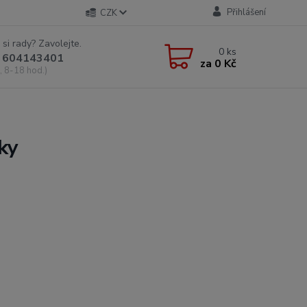
Přihlášení
CZK
 si rady? Zavolejte.
0
ks
 604143401
za
0 Kč
, 8-18 hod.)
ky