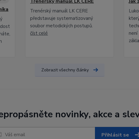
Trenérský manuál LK CERE
Jak 
níka
Trenérský manuál LK CERE
Lukos
představuje systematizovaný
kter
rý
soubor metodických postupů.
techn
adost
číst celé
není 
náte,
zákla
h
Zobrazit všechny články
epropásněte novinky, akce a slev
Přihlásit se