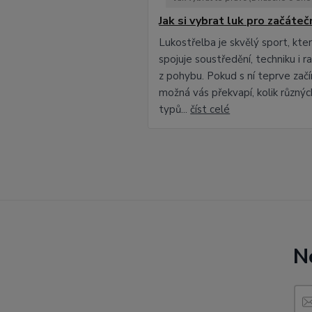
Jak si vybrat luk pro začáteč
Lukostřelba je skvělý sport, kte
spojuje soustředění, techniku i r
z pohybu. Pokud s ní teprve začí
možná vás překvapí, kolik různýc
typů...
číst celé
N