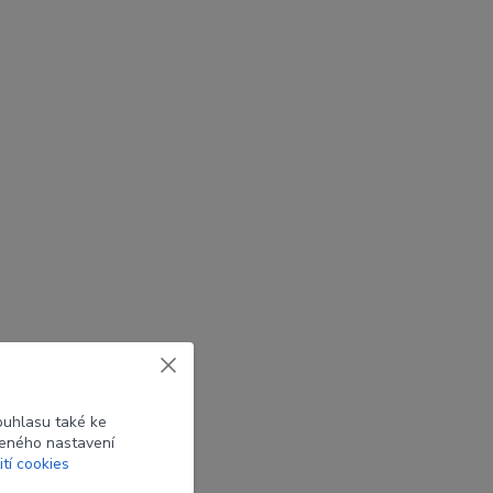
ouhlasu také ke
beného nastavení
ití cookies