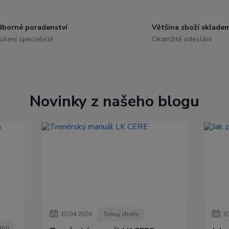
borné poradenství
Většina zboží sklade
ušení specialisté
Okamžité odeslání
Novinky z našeho blogu
30
.
04
.
2026
Trénuj chytře
3
opu)