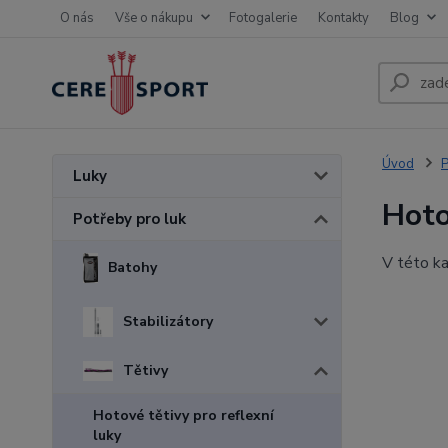
O nás
Vše o nákupu
Fotogalerie
Kontakty
Blog
Úvod
P
Luky
Hoto
Potřeby pro luk
V této ka
Batohy
Stabilizátory
Tětivy
Hotové tětivy pro reflexní
luky