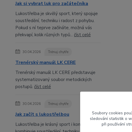
Jak si vybrat luk pro začátečníka
Lukostřelba je skvělý sport, který spojuje
soustředění, techniku i radost z pohybu.
Pokud s ní teprve začínáte, možná vás
překvapí, kolik různých typů...
číst celé
30.04.2026
Trénuj chytře
Trenérský manuál LK CERE
Trenérský manuál LK CERE představuje
systematizovaný soubor metodických
postupů.
číst celé
30.04.2026
Trénuj chytře
Soubory cookies pou
Jak začít s lukostřelbou
sledování statistik o
při používání st
Lukostřelba je krásný sport i koníček, který
kombinuje soustředění, techniku a klidnou