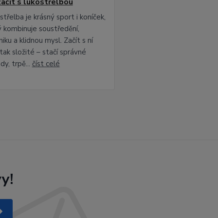
začít s lukostřelbou
třelba je krásný sport i koníček,
ý kombinuje soustředění,
iku a klidnou mysl. Začít s ní
tak složité – stačí správné
dy, trpě...
číst celé
y!