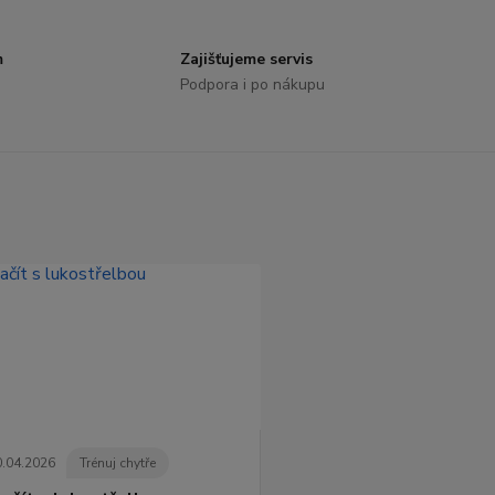
m
Zajišťujeme servis
Podpora i po nákupu
0
.
04
.
2026
Trénuj chytře