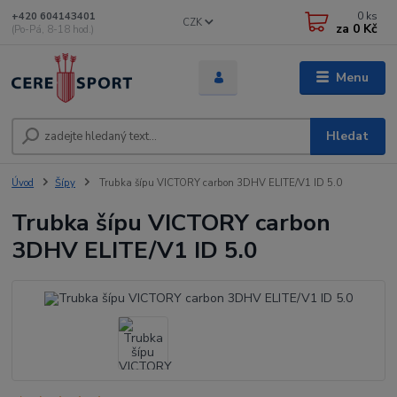
0
ks
+420 604143401
CZK
za
0 Kč
(Po-Pá, 8-18 hod.)
Menu
Hledat
Úvod
Šípy
Trubka šípu VICTORY carbon 3DHV ELITE/V1 ID 5.0
Trubka šípu VICTORY carbon
3DHV ELITE/V1 ID 5.0