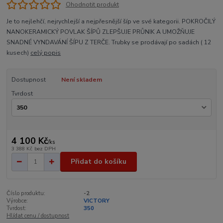
Ohodnotit produkt
Je to nejlehčí, nejrychlejší a nejpřesnější šíp ve své kategorii. POKROČILÝ
NANOKERAMICKÝ POVLAK ŠÍPŮ ZLEPŠUJE PRŮNIK A UMOŽŇUJE
SNADNÉ VYNDAVÁNÍ ŠÍPU Z TERČE. Trubky se prodávají po sadách ( 12
kusech)
celý popis
Dostupnost
Není skladem
Tvrdost
4 100 Kč
/
ks
3 388 Kč
bez DPH
Přidat do košíku
Číslo produktu:
-2
Výrobce:
VICTORY
Tvrdost:
350
Hlídat cenu / dostupnost