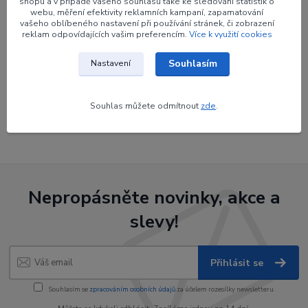
shopu a v případě vašeho souhlasu také ke sledování statistik o
webu, měření efektivity reklamních kampaní, zapamatování
vašeho oblíbeného nastavení při používání stránek, či zobrazení
reklam odpovídajících vašim preferencím.
Více k využití cookies
Zboží zařazeno v kategoriích
Souhlasím
Nastavení
Šípy
Trubky a dříky šípů
Souhlas můžete odmítnout
zde
.
Trubky karbonové
Nepropásněte novinky, akce a
slevy!
Přihlásit se
Souhlasím se
zpracováním osobních údajů
za účelem rozesílky newsletteru.