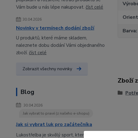
Výrob
Vám bude u nás lépe nakupovat.
číst celé
Orien
30.04.2026
Novinky v termínech dodání zboží
Barva
U produktů, které máme skladem,
naleznete dobu dodání Vámi objednaného
zboží.
číst celé
Zobrazit všechny novinky
Zboží 
Blog
Potře
30.04.2026
Jak vybrat to pravé (z našeho e-shopu)
Jak si vybrat luk pro začátečníka
Lukostřelba je skvělý sport, který spojuje