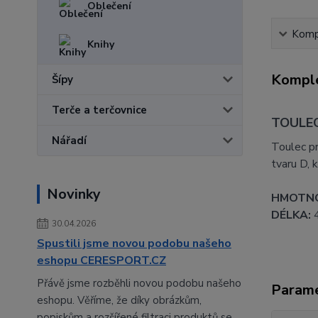
Oblečení
Kompl
Knihy
Komple
Šípy
Terče a terčovnice
TOULEC
Nářadí
Toulec pr
tvaru D, 
Novinky
HMOTN
DÉLKA:
4
30.04.2026
Spustili jsme novou podobu našeho
eshopu CERESPORT.CZ
Přávě jsme rozběhli novou podobu našeho
Param
eshopu. Věříme, že díky obrázkům,
popiskům a rozšířené filtraci produktů se