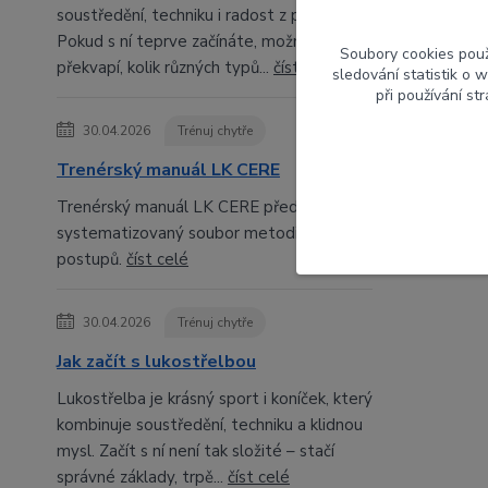
soustředění, techniku i radost z pohybu.
Pokud s ní teprve začínáte, možná vás
Soubory cookies pou
překvapí, kolik různých typů...
číst celé
sledování statistik o
při používání st
30.04.2026
Trénuj chytře
Trenérský manuál LK CERE
Trenérský manuál LK CERE představuje
systematizovaný soubor metodických
postupů.
číst celé
30.04.2026
Trénuj chytře
Jak začít s lukostřelbou
Lukostřelba je krásný sport i koníček, který
kombinuje soustředění, techniku a klidnou
mysl. Začít s ní není tak složité – stačí
správné základy, trpě...
číst celé