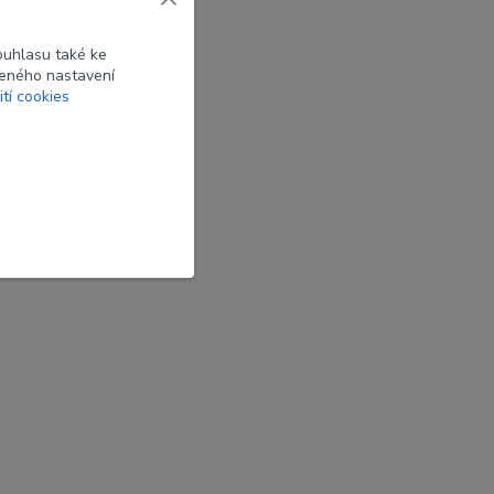
ouhlasu také ke
beného nastavení
ití cookies