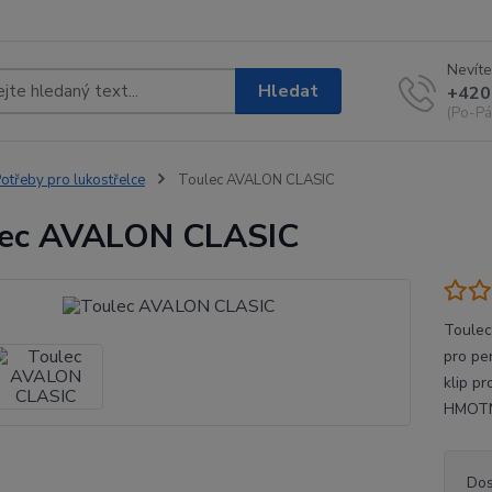
Nevíte
Hledat
+420
(Po-Pá
otřeby pro lukostřelce
Toulec AVALON CLASIC
lec AVALON CLASIC
Toulec 
pro pe
klip p
HMOTN
Dos