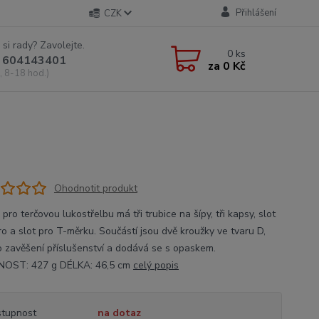
Přihlášení
CZK
 si rady? Zavolejte.
0
ks
 604143401
za
0 Kč
, 8-18 hod.)
Ohodnotit produkt
pro terčovou lukostřelbu má tři trubice na šípy, tři kapsy, slot
ro a slot pro T-měrku. Součástí jsou dvě kroužky ve tvaru D,
ro zavěšení příslušenství a dodává se s opaskem.
OST: 427 g DÉLKA: 46,5 cm
celý popis
tupnost
na dotaz