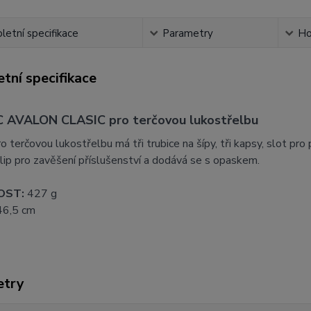
etní specifikace
Parametry
Ho
tní specifikace
 AVALON CLASIC pro terčovou lukostřelbu
o terčovou lukostřelbu má tři trubice na šípy, tři kapsy, slot pr
klip pro zavěšení příslušenství a dodává se s opaskem.
OST:
427 g
6,5 cm
etry