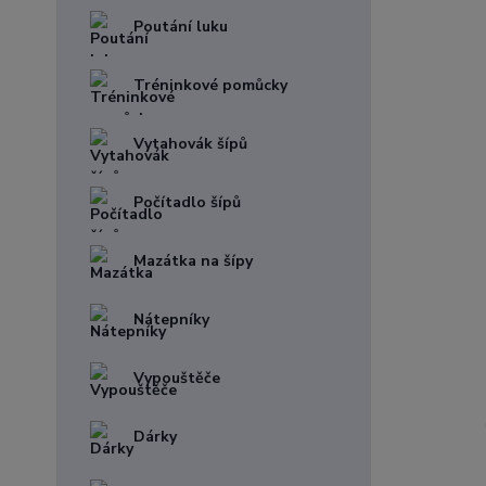
Poutání luku
Tréninkové pomůcky
Vytahovák šípů
Počítadlo šípů
Mazátka na šípy
Nátepníky
Vypouštěče
Dárky