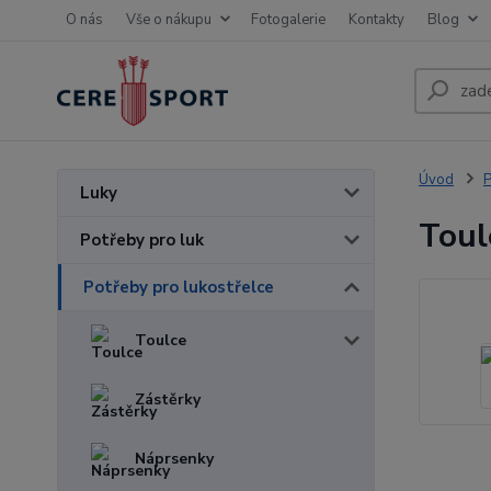
O nás
Vše o nákupu
Fotogalerie
Kontakty
Blog
Úvod
P
Luky
Tou
Potřeby pro luk
Potřeby pro lukostřelce
Toulce
Zástěrky
Náprsenky