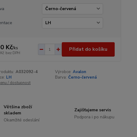
va
entace
0 Kč
/
ks
Přidat do košíku
 Kč
bez DPH
roduktu:
A032092-4
Výrobce:
Avalon
ce:
LH
Barva:
Černo-červená
cenu / dostupnost
Většina zboží
Zajišťujeme servis
skladem
Podpora i po nákupu
Okamžité odeslání