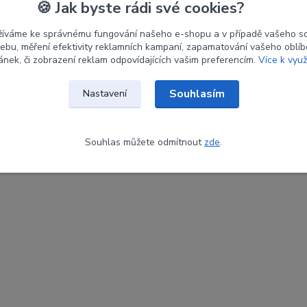
🍪 Jak byste rádi své cookies?
žíváme ke správnému fungování našeho e-shopu a v případě vašeho s
 webu, měření efektivity reklamních kampaní, zapamatování vašeho oblí
ránek, či zobrazení reklam odpovídajících vašim preferencím.
Více k využ
Souhlasím
Nastavení
Souhlas můžete odmítnout
zde
.