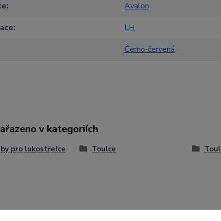
ce
Avalon
tace
LH
Černo-červená
zařazeno v kategoriích
by pro lukostřelce
Toulce
Toul