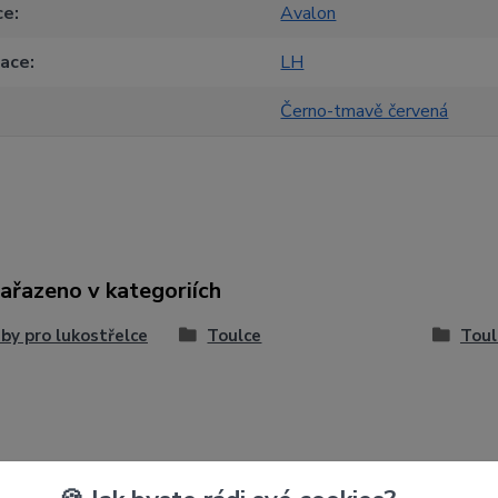
ce
Avalon
tace
LH
Černo-tmavě červená
zařazeno v kategoriích
by pro lukostřelce
Toulce
Toul