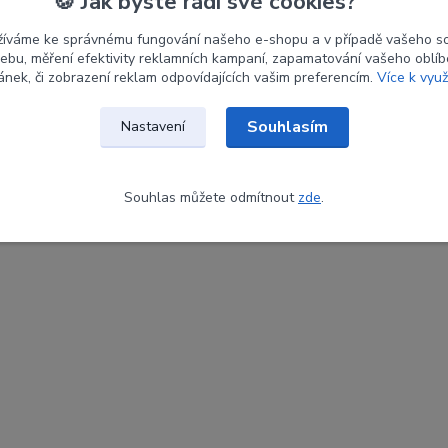
🍪 Jak byste rádi své cookies?
žíváme ke správnému fungování našeho e-shopu a v případě vašeho s
 webu, měření efektivity reklamních kampaní, zapamatování vašeho oblí
ránek, či zobrazení reklam odpovídajících vašim preferencím.
Více k využ
Souhlasím
Nastavení
Souhlas můžete odmítnout
zde
.