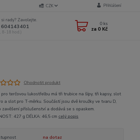
Přihlášení
CZK
 si rady? Zavolejte.
0
ks
 604143401
za
0 Kč
, 8-18 hod.)
Ohodnotit produkt
pro terčovou lukostřelbu má tři trubice na šípy, tři kapsy, slot
ro a slot pro T-měrku. Součástí jsou dvě kroužky ve tvaru D,
ro zavěšení příslušenství a dodává se s opaskem.
OST: 427 g DÉLKA: 46,5 cm
celý popis
tupnost
na dotaz