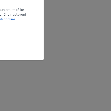
ouhlasu také ke
beného nastavení
ití cookies