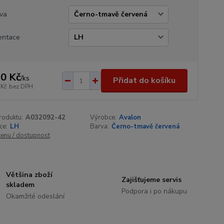
va
entace
0 Kč
/
ks
Přidat do košíku
 Kč
bez DPH
roduktu:
A032092-42
Výrobce:
Avalon
ce:
LH
Barva:
Černo-tmavě červená
cenu / dostupnost
Většina zboží
Zajišťujeme servis
skladem
Podpora i po nákupu
Okamžité odeslání