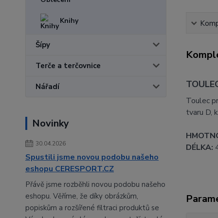
Knihy
Kompl
Šípy
Komple
Terče a terčovnice
TOULEC
Nářadí
Toulec pr
tvaru D, 
Novinky
HMOTN
30.04.2026
DÉLKA:
4
Spustili jsme novou podobu našeho
eshopu CERESPORT.CZ
Přávě jsme rozběhli novou podobu našeho
eshopu. Věříme, že díky obrázkům,
Param
popiskům a rozšířené filtraci produktů se