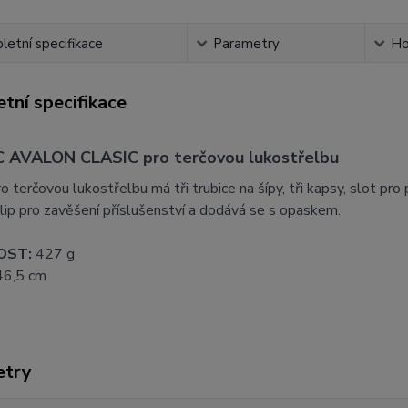
etní specifikace
Parametry
Ho
tní specifikace
 AVALON CLASIC pro terčovou lukostřelbu
o terčovou lukostřelbu má tři trubice na šípy, tři kapsy, slot pr
klip pro zavěšení příslušenství a dodává se s opaskem.
OST:
427 g
6,5 cm
etry