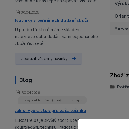
Vám bude u nás lépe nakupovat.
číst celé
Výrob
30.04.2026
Orien
Novinky v termínech dodání zboží
Barva
U produktů, které máme skladem,
naleznete dobu dodání Vámi objednaného
zboží.
číst celé
Zobrazit všechny novinky
Zboží 
Blog
Potře
30.04.2026
Jak vybrat to pravé (z našeho e-shopu)
Jak si vybrat luk pro začátečníka
Lukostřelba je skvělý sport, který spojuje
soustředění, techniku i radost z pohybu.