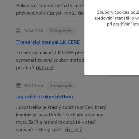
Pokud s ní teprve začínáte, možná vás
Soubory cookies pou
překvapí, kolik různých typů...
číst celé
sledování statistik o
při používání st
30.04.2026
Trénuj chytře
Trenérský manuál LK CERE
Trenérský manuál LK CERE představuje
systematizovaný soubor metodických
postupů.
číst celé
30.04.2026
Trénuj chytře
Jak začít s lukostřelbou
Lukostřelba je krásný sport i koníček, který
kombinuje soustředění, techniku a klidnou
mysl. Začít s ní není tak složité – stačí
správné základy, trpě...
číst celé