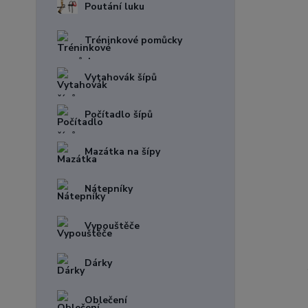
Poutání luku
Tréninkové pomůcky
Vytahovák šípů
Počítadlo šípů
Mazátka na šípy
Nátepníky
Vypouštěče
Dárky
Oblečení