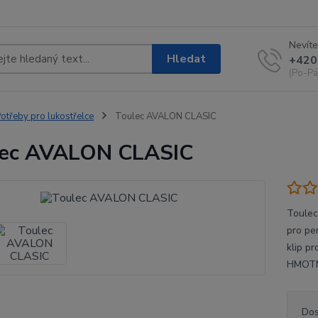
Nevíte
Hledat
+420
(Po-Pá
otřeby pro lukostřelce
Toulec AVALON CLASIC
lec AVALON CLASIC
Toulec 
pro pe
klip p
HMOTN
Dos