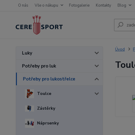
O nás
Vše o nákupu
Fotogalerie
Kontakty
Blog
Úvod
P
Luky
Tou
Potřeby pro luk
Potřeby pro lukostřelce
Toulce
Zástěrky
Náprsenky