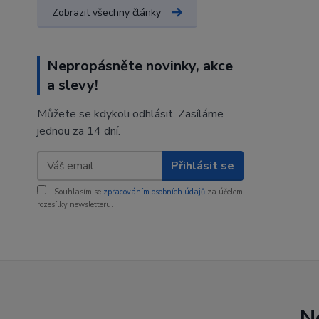
Zobrazit všechny články
Nepropásněte novinky, akce
a slevy!
Můžete se kdykoli odhlásit. Zasíláme
jednou za 14 dní.
Přihlásit se
Souhlasím se
zpracováním osobních údajů
za účelem
rozesílky newsletteru.
N