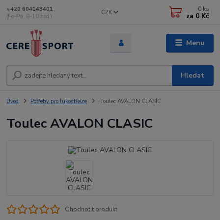
0
ks
+420 604143401
CZK
za
0 Kč
(Po-Pá, 8-18 hod.)
Menu
Hledat
Úvod
Potřeby pro lukostřelce
Toulec AVALON CLASIC
Toulec AVALON CLASIC
Ohodnotit produkt