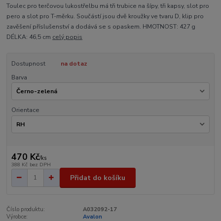
Toulec pro terčovou lukostřelbu má tři trubice na šípy, tři kapsy, slot pro
pero a slot pro T-měrku. Součástí jsou dvě kroužky ve tvaru D, klip pro
zavěšení příslušenství a dodává se s opaskem. HMOTNOST: 427 g
DÉLKA: 46,5 cm
celý popis
Dostupnost
na dotaz
Barva
Orientace
470 Kč
/
ks
388 Kč
bez DPH
Přidat do košíku
Číslo produktu:
A032092-17
Výrobce:
Avalon