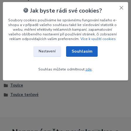
🍪 Jak byste rádi své cookies?
Výrobce
Avalon
Soubory cookies používáme ke správnému fungování našeho e-
Orientace
RH
shopu a v případě vašeho souhlasu také ke sledování statistik o
webu, měření efektivity reklamních kampaní, zapamatování
Barva
Černo-zelená
vašeho oblíbeného nastavení při používání stránek, či zobrazení
reklam odpovídajících vašim preferencím.
Více k využití cookies
Souhlasím
Nastavení
Zboží zařazeno v kategoriích
Souhlas můžete odmítnout
zde
.
Potřeby pro lukostřelce
Toulce
Toulce terčové