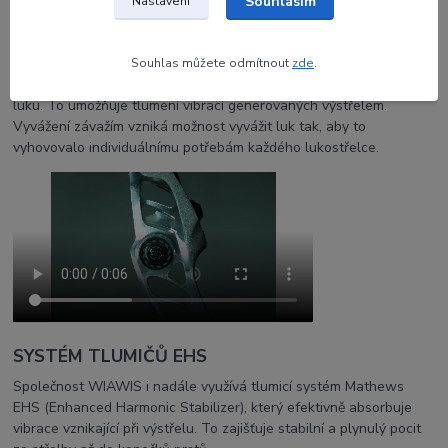
Souhlasím
Nastavení
Inspirováno rychlostí, tvarováno precizností
Zadní část středu luku je navržena tak, aby umožňovalo montáž
Souhlas můžete odmítnout
zde
.
horních a dolních tlumičů závaží na zadní stranu kapsy na středku
luku. To umožňuje tlumení vibrací generovaných výstřelem.
Vyvážení závažím vzniká možnost vyvážit luk tak, aby to
vyhovovalo individuálnímu potřebám každého lukostřelce.
SYSTÉM TLUMIČŮ EHS
Společnost WIAWIS i nadále využívá tlumicí systém Mathews
EHS (Enhanced Harmonic Stabilizer), který efektivně absorbuje
vibrace vznikající při výstřelu. To zajišťuje stabilní a plynulý pocit