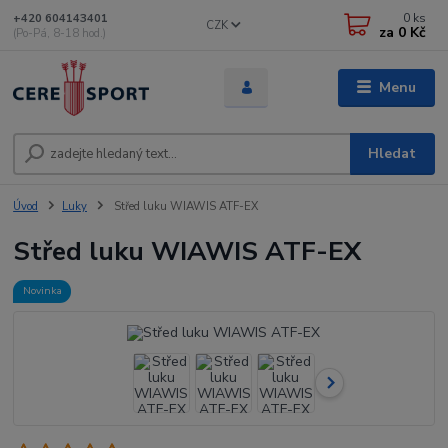
0
ks
+420 604143401
CZK
za
0 Kč
(Po-Pá, 8-18 hod.)
Menu
Hledat
Úvod
Luky
Střed luku WIAWIS ATF-EX
Střed luku WIAWIS ATF-EX
Novinka