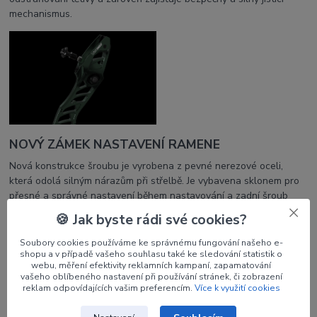
mechanismus.
NOVÝ ZÁMEK NASTAVENÍ RAMENE
Nová konstrukce šroubu je vyrobena z pevné nerezové oceli,
která odolá silným nárazům při střelbě. Je vybavena sklonem pro
přesné a správné nastavení během nastavování a zadní šroub
zajišťuje silný a bezpečný zámek.
🍪 Jak byste rádi své cookies?
Soubory cookies používáme ke správnému fungování našeho e-
shopu a v případě vašeho souhlasu také ke sledování statistik o
webu, měření efektivity reklamních kampaní, zapamatování
vašeho oblíbeného nastavení při používání stránek, či zobrazení
reklam odpovídajících vašim preferencím.
Více k využití cookies