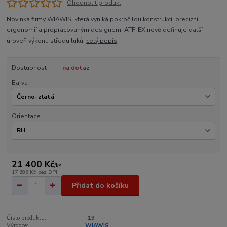
Ohodnotit produkt
Novinka firmy WIAWIS, která vyniká pokročilou konstrukcí, precizní
ergonomií a propracovaným designem. ATF-EX nově definuje další
úroveň výkonu středu luků.
celý popis
Dostupnost
na dotaz
Barva
Orientace
21 400 Kč
/
ks
17 686 Kč
bez DPH
Přidat do košíku
Číslo produktu:
-13
Výrobce:
WIAWIS