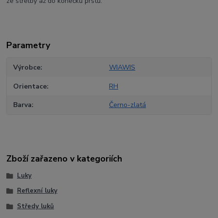
ze střelby až do konečků prstů.
Parametry
Výrobce
WIAWIS
Orientace
RH
Barva
Černo-zlatá
Zboží zařazeno v kategoriích
Luky
Reflexní luky
Středy luků