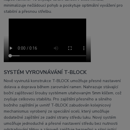
minimalizuje nežádoucí pohyb a poskytuje optimální vyvážení pro
stabilní a přesnou střelbu.
SYSTÉM VYROVNÁVÁNÍ T-BLOCK
Nově vyvinutá konstrukce T-BLOCK umožňuje přesné nastavení
doleva a doprava během zarovnání ramen. Nahrazuje stávající
boční zajišťovací šrouby systémem utahovaným 5mm klíčem, což
zvyšuje celkovou stabilitu. Pro zajištění přesného a silného
bočního zajištění je uvnitř T-BLOCK zabudován kolejnicový
mechanismus vyrobený ze speciální oceli, který umožňuje
dodatečné zajištění ze zadní strany středu luku. Nový systém
umožňuje jednoduché a přesné nastavení středu bez nutnosti
odstraňování tětivy a zároveň zajišťuje bezpečný a silný jistící