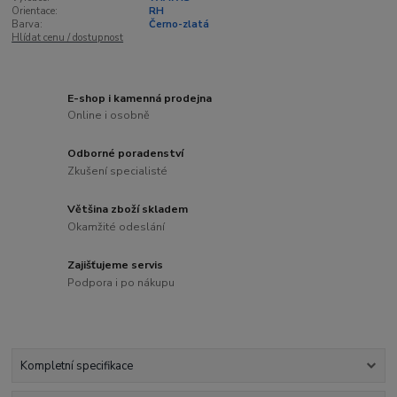
Orientace:
RH
Barva:
Černo-zlatá
Hlídat cenu / dostupnost
E-shop i kamenná prodejna
Online i osobně
Odborné poradenství
Zkušení specialisté
Většina zboží skladem
Okamžité odeslání
Zajišťujeme servis
Podpora i po nákupu
Kompletní specifikace