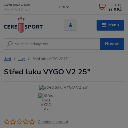
0
ks
+420 604143401
CZK
za
0 Kč
(Po-Pá, 8-18 hod.)
Menu
Hledat
Úvod
Luky
Střed luku VYGO V2 25"
Střed luku VYGO V2 25"
Ohodnotit produkt