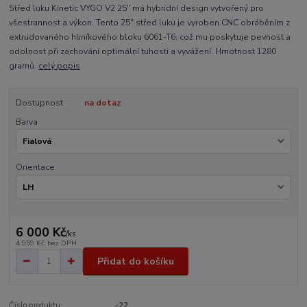
Střed luku Kinetic VYGO V2 25" má hybridní design vytvořený pro
všestrannost a výkon. Tento 25" střed luku je vyroben CNC obráběním z
extrudovaného hliníkového bloku 6061-T6, což mu poskytuje pevnost a
odolnost při zachování optimální tuhosti a vyvážení. Hmotnost 1280
gramů.
celý popis
Dostupnost
na dotaz
Barva
Orientace
6 000 Kč
/
ks
4 959 Kč
bez DPH
Přidat do košíku
Číslo produktu:
-22