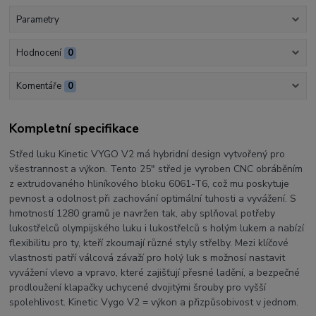
Parametry
Hodnocení
0
Komentáře
0
Kompletní specifikace
Střed luku Kinetic VYGO V2 má hybridní design vytvořený pro
všestrannost a výkon. Tento 25" střed je vyroben CNC obráběním
z extrudovaného hliníkového bloku 6061-T6, což mu poskytuje
pevnost a odolnost při zachování optimální tuhosti a vyvážení. S
hmotností 1280 gramů je navržen tak, aby splňoval potřeby
lukostřelců olympijského luku i lukostřelců s holým lukem a nabízí
flexibilitu pro ty, kteří zkoumají různé styly střelby. Mezi klíčové
vlastnosti patří válcová závaží pro holý luk s možnosí nastavit
vyvážení vlevo a vpravo, které zajišťují přesné ladění, a bezpečné
prodloužení klapačky uchycené dvojitými šrouby pro vyšší
spolehlivost. Kinetic Vygo V2 = výkon a přizpůsobivost v jednom.