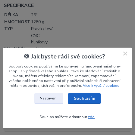
SPECIFIKACE
DÉLKA
25"
HMOTNOST
1280 g
TYP
Pravá / levá
CNC
hliníkový
MATERIÁL
extrudovaný
blok 6061-
🍪 Jak byste rádi své cookies?
T6
Soubory cookies používáme ke správnému fungování našeho e-
shopu a v případě vašeho souhlasu také ke sledování statistik o
webu, měření efektivity reklamních kampaní, zapamatování
vašeho oblíbeného nastavení při používání stránek, či zobrazení
reklam odpovídajících vašim preferencím.
Více k využití cookies
Parametry
Souhlasím
Nastavení
Výrobce
KINETIC
Orientace
LH
Souhlas můžete odmítnout
zde
.
Barva
fialová