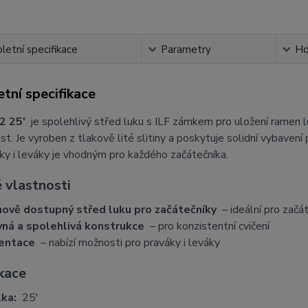
etní specifikace
Parametry
Ho
tní specifikace
2 25'
je spolehlivý střed luku s ILF zámkem pro uložení ramen 
st. Je vyroben z tlakově lité slitiny a poskytuje solidní vybavení
ky i leváky je vhodným pro každého začátečníka.
 vlastnosti
ově dostupný střed luku pro začátečníky
– ideální pro začát
ná a spolehlivá konstrukce
– pro konzistentní cvičení
entace
– nabízí možnosti pro praváky i leváky
ikace
ka:
25'