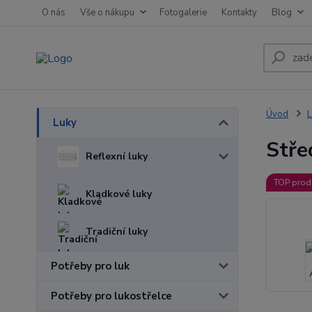
O nás
Vše o nákupu
Fotogalerie
Kontakty
Blog
Úvod
L
Luky
Stř
Reflexní luky
TOP prod
Kladkové luky
Tradiční luky
Potřeby pro luk
Potřeby pro lukostřelce