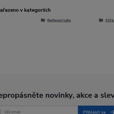
zařazeno v kategoriích
Reflexní luky
Stře
epropásněte novinky, akce a slev
Přihlásit se