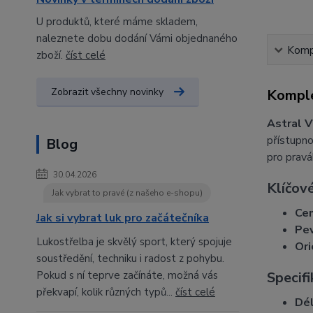
U produktů, které máme skladem,
naleznete dobu dodání Vámi objednaného
Kompl
zboží.
číst celé
Zobrazit všechny novinky
Komple
Astral V
přístupno
Blog
pro pravá
30.04.2026
Klíčové
Jak vybrat to pravé (z našeho e-shopu)
Cen
Jak si vybrat luk pro začátečníka
Pev
Lukostřelba je skvělý sport, který spojuje
Ori
soustředění, techniku i radost z pohybu.
Pokud s ní teprve začínáte, možná vás
Specif
překvapí, kolik různých typů...
číst celé
Dél