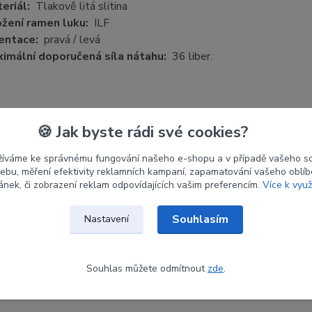
eriál:
Tlakově litá slitina
žení ramen luku:
ILF
entace:
pravá / levá
imální doporučená síla nátahu:
36 liber.
etry
🍪 Jak byste rádi své cookies?
žíváme ke správnému fungování našeho e-shopu a v případě vašeho s
ce
CORE
 webu, měření efektivity reklamních kampaní, zapamatování vašeho oblí
ránek, či zobrazení reklam odpovídajících vašim preferencím.
Více k využ
tace
RH
Souhlasím
Nastavení
Bronzová
Souhlas můžete odmítnout
zde
.