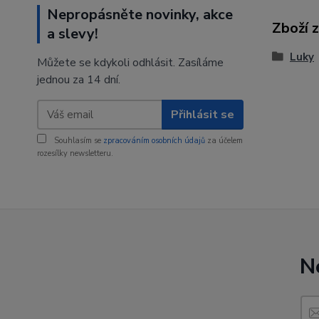
Nepropásněte novinky, akce
Zboží 
a slevy!
Luky
Můžete se kdykoli odhlásit. Zasíláme
jednou za 14 dní.
Přihlásit se
Souhlasím se
zpracováním osobních údajů
za účelem
rozesílky newsletteru.
N