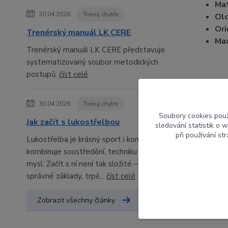
Mat
30.04.2026
Trénuj chytře
Olo
Ori
Trenérský manuál LK CERE
Max
Trenérský manuál LK CERE představuje
systematizovaný soubor metodických
postupů.
číst celé
Param
30.04.2026
Trénuj chytře
Soubory cookies pou
Výrob
Jak začít s lukostřelbou
sledování statistik o
při používání st
Lukostřelba je krásný sport i koníček, který
Orien
kombinuje soustředění, techniku a klidnou
mysl. Začít s ní není tak složité – stačí
Barva
správné základy, trpě...
číst celé
Zobrazit všechny články