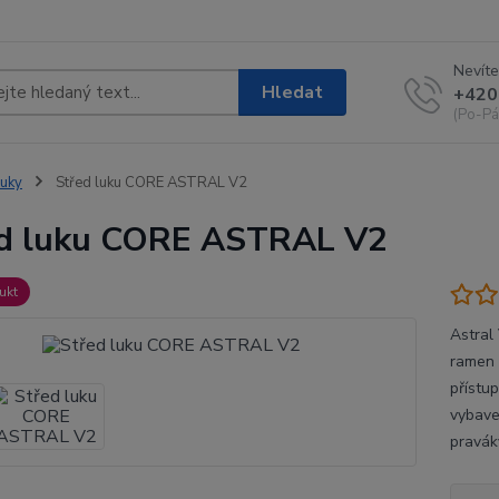
Nevíte
Hledat
+420
(Po-Pá
uky
Střed luku CORE ASTRAL V2
ed luku CORE ASTRAL V2
ukt
Astral
ramen 
přístup
vybave
pravák