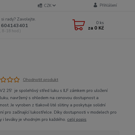
Přihlášení
CZK
 si rady? Zavolejte.
0
ks
 604143401
za
0 Kč
, 8-18 hod.)
Ohodnotit produkt
 V2 25' je spolehlivý střed luku s ILF zámkem pro uložení
luku, navržený s ohledem na cenovou dostupnost a
nost. Je vyroben z tlakově lité slitiny a poskytuje solidní
ní pro začínající lukostřelce. Díky dostupnosti v modelech pro
y i leváky je vhodným pro každého.
celý popis