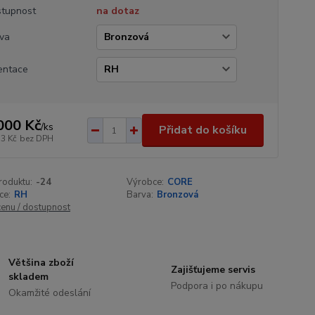
tupnost
na dotaz
va
entace
000 Kč
/
ks
Přidat do košíku
53 Kč
bez DPH
roduktu:
-24
Výrobce:
CORE
ce:
RH
Barva:
Bronzová
cenu / dostupnost
Většina zboží
Zajišťujeme servis
skladem
Podpora i po nákupu
Okamžité odeslání