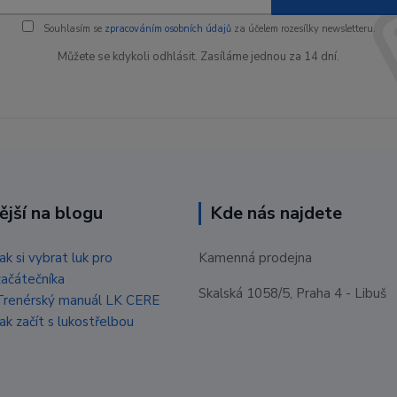
Souhlasím se
zpracováním osobních údajů
za účelem rozesílky newsletteru.
Můžete se kdykoli odhlásit. Zasíláme jednou za 14 dní.
ější na blogu
Kde nás najdete
Jak si vybrat luk pro
Kamenná prodejna
začátečníka
Skalská 1058/5, Praha 4 - Libuš
Trenérský manuál LK CERE
Jak začít s lukostřelbou