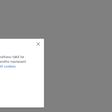
ouhlasu také ke
beného nastavení
ití cookies