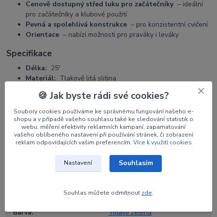
Cenově dostupný střed luku pro začátečníky
– ideální
pro začátečníky a klubové použití
Pevná a spolehlivá konstrukce
– pro konzistentní cvičení
Orientace
– nabízí možnosti pro praváky i leváky
Specifikace
Délka:
25'
Materiál:
Tlakově litá slitina
Oložení ramen luku:
ILF
🍪 Jak byste rádi své cookies?
Orientace:
pravá / levá
Maximální doporučená síla nátahu:
36 liber.
Soubory cookies používáme ke správnému fungování našeho e-
shopu a v případě vašeho souhlasu také ke sledování statistik o
webu, měření efektivity reklamních kampaní, zapamatování
vašeho oblíbeného nastavení při používání stránek, či zobrazení
reklam odpovídajících vašim preferencím.
Více k využití cookies
Parametry
Souhlasím
Nastavení
Výrobce
CORE
Souhlas můžete odmítnout
zde
.
Orientace
RH
Barva
Tmavě zelená