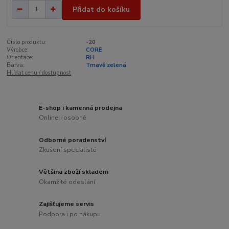
Přidat do košíku
Číslo produktu:
-20
Výrobce:
CORE
Orientace:
RH
Barva:
Tmavě zelená
Hlídat cenu / dostupnost
E-shop i kamenná prodejna
Online i osobně
Odborné poradenství
Zkušení specialisté
Většina zboží skladem
Okamžité odeslání
Zajišťujeme servis
Podpora i po nákupu