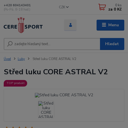
0
ks
+420 604143401
CZK
za
0 Kč
(Po-Pá, 8-18 hod.)
Menu
Hledat
Úvod
Luky
Střed luku CORE ASTRAL V2
Střed luku CORE ASTRAL V2
TOP produkt