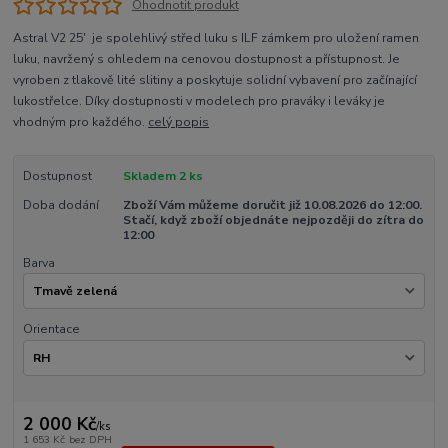
Ohodnotit produkt
Astral V2 25' je spolehlivý střed luku s ILF zámkem pro uložení ramen
luku, navržený s ohledem na cenovou dostupnost a přístupnost. Je
vyroben z tlakově lité slitiny a poskytuje solidní vybavení pro začínající
lukostřelce. Díky dostupnosti v modelech pro praváky i leváky je
vhodným pro každého.
celý popis
Dostupnost
Skladem 2 ks
Doba dodání
Zboží Vám můžeme doručit již 10.08.2026 do 12:00.
Stačí, když zboží objednáte nejpozději do zítra do
12:00
Barva
Orientace
2 000 Kč
/
ks
1 653 Kč
bez DPH