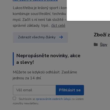
Lukostřelba je krásný sport i koníček, který
kombinuje soustředění, techniku a klidnou
mysl. Začít s ní není tak složité – stačí
správné základy, trpě...
číst celé
Zboží 
Zobrazit všechny články
Šípy
Nepropásněte novinky, akce
a slevy!
Můžete se kdykoli odhlásit. Zasíláme
jednou za 14 dní.
Přihlásit se
Souhlasím se
zpracováním osobních údajů
za účelem
rozesílky newsletteru.