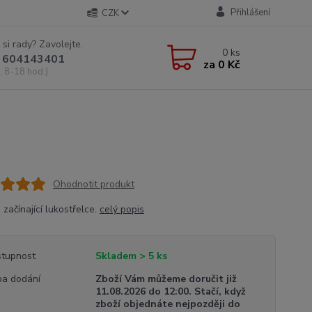
Přihlášení
CZK
 si rady? Zavolejte.
0
ks
 604143401
za
0 Kč
, 8-18 hod.)
Ohodnotit produkt
 začínající lukostřelce.
celý popis
tupnost
Skladem > 5 ks
a dodání
Zboží Vám můžeme doručit již
11.08.2026 do 12:00. Stačí, když
zboží objednáte nejpozději do