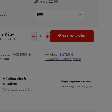
zítra do 12:00
dost
5 Kč
/
ks
Přidat do košíku
 Kč
bez DPH
roduktu:
A034959-9
Výrobce:
SKYLON
t:
500
Hlídat cenu / dostupnost
Většina zboží
Zajišťujeme servis
skladem
Podpora i po nákupu
Okamžité odeslání