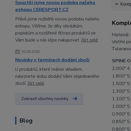
Spustili jsme novou podobu našeho
Kompl
eshopu CERESPORT.CZ
Přávě jsme rozběhli novou podobu našeho
Komple
eshopu. Věříme, že díky obrázkům,
popiskům a rozšířené filtraci produktů se
Materiál:
Vám bude u nás lépe nakupovat.
číst celé
Vnitřní p
Toleranc
30.04.2026
Novinky v termínech dodání zboží
SPINE
O
2.000"
4
U produktů, které máme skladem,
1.800"
5
naleznete dobu dodání Vámi objednaného
zboží.
číst celé
1.500"
5
1.300"
5
1.100"
5
Zobrazit všechny novinky
1.000"
5
0.900"
5
Blog
0.850"
5
0.800"
5