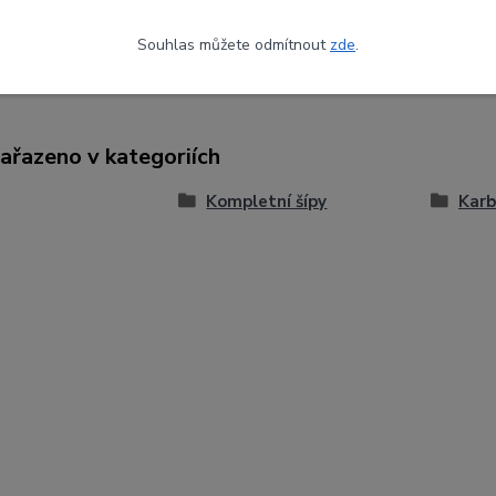
Souhlas můžete odmítnout
zde
.
zařazeno v kategoriích
Kompletní šípy
Karb