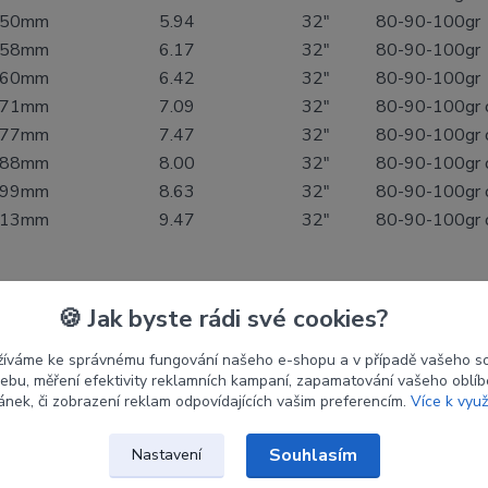
.50mm
5.94
32"
80-90-100gr
.58mm
6.17
32"
80-90-100gr
.60mm
6.42
32"
80-90-100gr
.71mm
7.09
32"
80-90-100gr 
.77mm
7.47
32"
80-90-100gr 
.88mm
8.00
32"
80-90-100gr 
.99mm
8.63
32"
80-90-100gr 
.13mm
9.47
32"
80-90-100gr 
🍪 Jak byste rádi své cookies?
etry
žíváme ke správnému fungování našeho e-shopu a v případě vašeho s
 webu, měření efektivity reklamních kampaní, zapamatování vašeho oblí
ránek, či zobrazení reklam odpovídajících vašim preferencím.
Více k využ
ce
SKYLON
Souhlasím
Nastavení
st
500