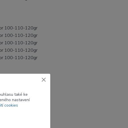
or 100-110-120gr
or 100-110-120gr
or 100-110-120gr
or 100-110-120gr
or 100-110-120gr
ouhlasu také ke
beného nastavení
ití cookies