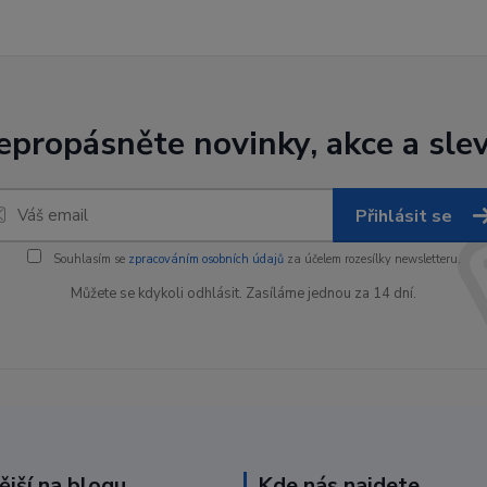
epropásněte novinky, akce a slev
Přihlásit se
Souhlasím se
zpracováním osobních údajů
za účelem rozesílky newsletteru.
Můžete se kdykoli odhlásit. Zasíláme jednou za 14 dní.
ější na blogu
Kde nás najdete