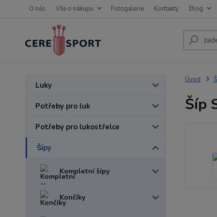
O nás
Vše o nákupu
Fotogalerie
Kontakty
Blog
Úvod
Š
Luky
Šíp 
Potřeby pro luk
Potřeby pro lukostřelce
Šípy
Kompletní šípy
Končíky