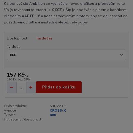
Karbonový šíp Ambition se vyznačuje novou grafikou a především je to
šíp (s rovnostní tolerancí +/- 0,003"). Šíp je dodáván s pinem a končíkem,
olepením AAE EP-16 a nenainstalovaným hrotem, aby se dal nařezat na
požadovanou lélku a následně vlepit.
celý popis
Dostupnost
na dotaz
Tvrdost
157 Kč
/
ks
130 Kč
bez DPH
Přidat do košíku
Číslo produktu:
53Q223-9
Výrobce:
CROSS-X
Tvrdost:
800
Hlídat cenu / dostupnost