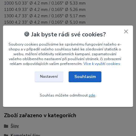
1000 5,0 33” Ø 4,2 mm / 0,165" Ø 5,33 mm
1100 4,9 33” Ø 4,2 mm / 0,165" Ø 5,26 mm
1300 4,7 33” Ø 4,2 mm / 0,165" Ø 5,17 mm
1500 4,2 33” Ø 4,2 mm / 0,165" Ø 5,10 mm
1800 3,9 33” Ø 4,2 mm / 0,165" Ø 5,06 mm
🍪 Jak byste rádi své cookies?
Soubory cookies používáme ke správnému fungování našeho e-
shopu a v případě vašeho souhlasu také ke sledování statistik o
webu, měření efektivity reklamních kampaní, zapamatování
Parametry
vašeho oblíbeného nastavení při používání stránek, či zobrazení
reklam odpovídajících vašim preferencím.
Více k využití cookies
Výrobce
CROSS-X
Souhlasím
Nastavení
Tvrdost
800
Souhlas můžete odmítnout
zde
.
Zboží zařazeno v kategoriích
Šípy
Kompletní šípy