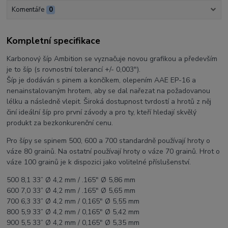
Komentáře
0
Kompletní specifikace
Karbonový šíp Ambition se vyznačuje novou grafikou a především
je to šíp (s rovnostní tolerancí +/- 0,003").
Šíp je dodáván s pinem a končíkem, olepením AAE EP-16 a
nenainstalovaným hrotem, aby se dal nařezat na požadovanou
lélku a následně vlepit. Široká dostupnost tvrdostí a hrotů z něj
činí ideální šíp pro první závody a pro ty, kteří hledají skvělý
produkt za bezkonkurenční cenu.
Pro šípy se spinem 500, 600 a 700 standardně používají hroty o
váze 80 grainů. Na ostatní používají hroty o váze 70 grainů. Hrot o
váze 100 grainů je k dispozici jako volitelné příslušenství.
500 8,1 33” Ø 4,2 mm / .165" Ø 5,86 mm
600 7,0 33” Ø 4,2 mm / .165" Ø 5,65 mm
700 6,3 33” Ø 4,2 mm / 0,165" Ø 5,55 mm
800 5,9 33” Ø 4,2 mm / 0,165" Ø 5,42 mm
900 5,5 33” Ø 4,2 mm / 0,165" Ø 5,35 mm