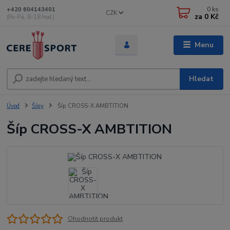
0
ks
+420 604143401
CZK
za
0 Kč
(Po-Pá, 8-18 hod.)
Menu
Hledat
Úvod
Šípy
Šíp CROSS-X AMBTITION
Šíp CROSS-X AMBTITION
Ohodnotit produkt