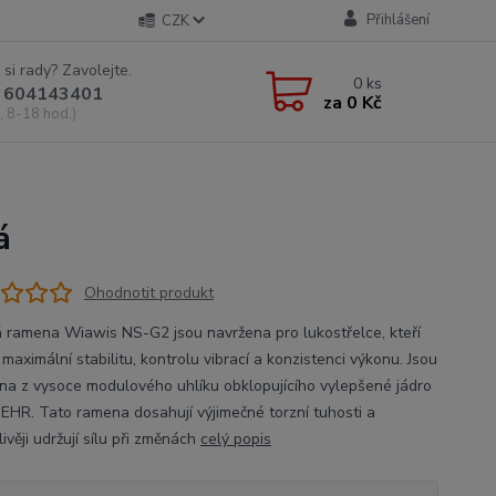
Přihlášení
CZK
 si rady? Zavolejte.
0
ks
 604143401
za
0 Kč
, 8-18 hod.)
á
Ohodnotit produkt
 ramena Wiawis NS-G2 jsou navržena pro lukostřelce, kteří
 maximální stabilitu, kontrolu vibrací a konzistenci výkonu. Jsou
na z vysoce modulového uhlíku obklopujícího vylepšené jádro
 EHR. Tato ramena dosahují výjimečné torzní tuhosti a
ivěji udržují sílu při změnách
celý popis