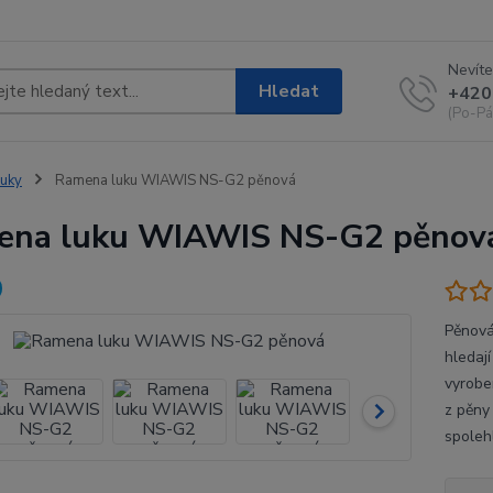
Nevíte
Hledat
+420
(Po-Pá
uky
Ramena luku WIAWIS NS-G2 pěnová
ena luku WIAWIS NS-G2 pěnov
Pěnová
hledají
vyrobe
z pěny
spolehl