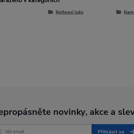
zařazeno v kategoriích
Reflexní luky
Ram
epropásněte novinky, akce a slev
Přihlásit se