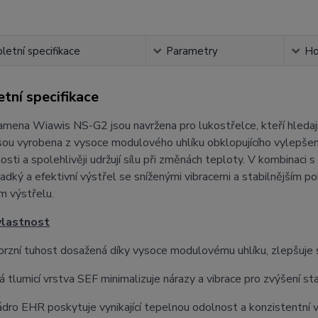
etní specifikace
Parametry
Ho
tní specifikace
mena Wiawis NS-G2 jsou navržena pro lukostřelce, kteří hledají m
sou vyrobena z vysoce modulového uhlíku obklopujícího vylepše
hosti a spolehlivěji udržují sílu při změnách teploty. V kombinac
dký a efektivní výstřel se sníženými vibracemi a stabilnějším p
m výstřelu.
vlastnost
rzní tuhost dosažená díky vysoce modulovému uhlíku, zlepšuje s
 tlumicí vrstva SEF minimalizuje nárazy a vibrace pro zvýšení stab
dro EHR poskytuje vynikající tepelnou odolnost a konzistentní 