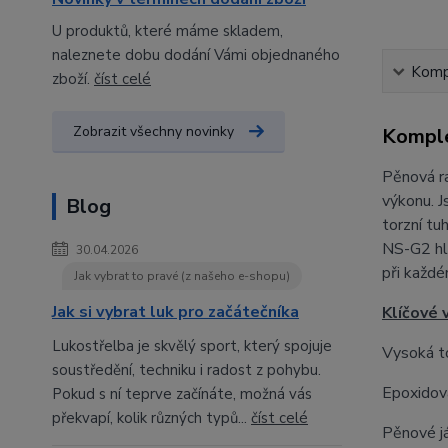
U produktů, které máme skladem,
naleznete dobu dodání Vámi objednaného
Kompl
zboží.
číst celé
Zobrazit všechny novinky
Komple
Pěnová ra
výkonu. J
Blog
torzní tu
NS-G2 hla
30.04.2026
při každé
Jak vybrat to pravé (z našeho e-shopu)
Jak si vybrat luk pro začátečníka
Klíčové 
Lukostřelba je skvělý sport, který spojuje
Vysoká to
soustředění, techniku i radost z pohybu.
Epoxidová
Pokud s ní teprve začínáte, možná vás
překvapí, kolik různých typů...
číst celé
Pěnové já