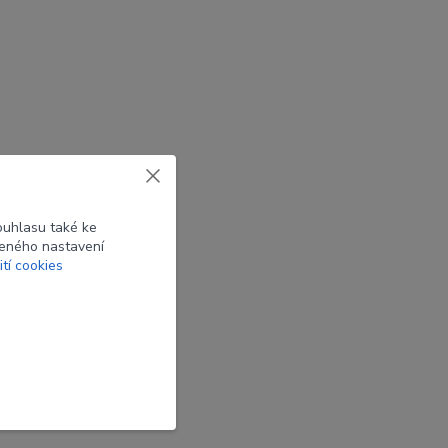
ouhlasu také ke
beného nastavení
ití cookies