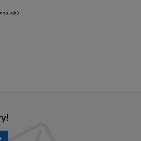
ena luků
y!