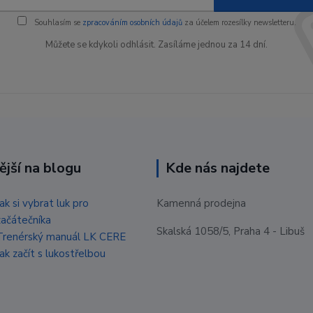
Souhlasím se
zpracováním osobních údajů
za účelem rozesílky newsletteru.
Můžete se kdykoli odhlásit. Zasíláme jednou za 14 dní.
ější na blogu
Kde nás najdete
Jak si vybrat luk pro
Kamenná prodejna
začátečníka
Skalská 1058/5, Praha 4 - Libuš
Trenérský manuál LK CERE
Jak začít s lukostřelbou