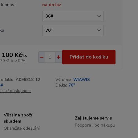
tupnost
na dotaz
a
ka
 100 Kč
/
ks
Přidat do košíku
570 Kč
bez DPH
roduktu:
A098818-12
Výrobce:
WIAWIS
6#
Délka:
70"
cenu / dostupnost
Většina zboží
Zajišťujeme servis
skladem
Podpora i po nákupu
Okamžité odeslání