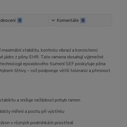
dnocení
0
Komentáře
0
aximální stabilitu, kontrolu vibrací a konzistenci
né jádro z pěny EHR. Tato ramena dosahují výjimečné
i s technologií epoxidového tlumení SEF poskytuje pěna
ohybem tětivy – což podporuje větší toleranci a přesnost
tabilitu a snižuje nežádoucí pohyb ramen
ility míření a pocitu při výstřelu
výkon v různých podmínkách prostředí