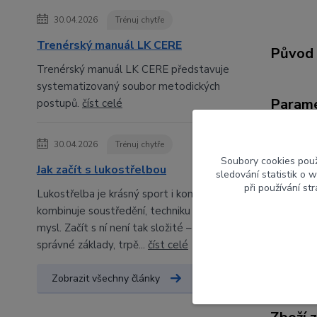
30.04.2026
Trénuj chytře
Trenérský manuál LK CERE
Původ 
Trenérský manuál LK CERE představuje
systematizovaný soubor metodických
Param
postupů.
číst celé
Výrob
30.04.2026
Trénuj chytře
Soubory cookies pou
Jak začít s lukostřelbou
Síla
sledování statistik o
při používání st
Lukostřelba je krásný sport i koníček, který
Délka
kombinuje soustředění, techniku a klidnou
mysl. Začít s ní není tak složité – stačí
správné základy, trpě...
číst celé
Zobrazit všechny články