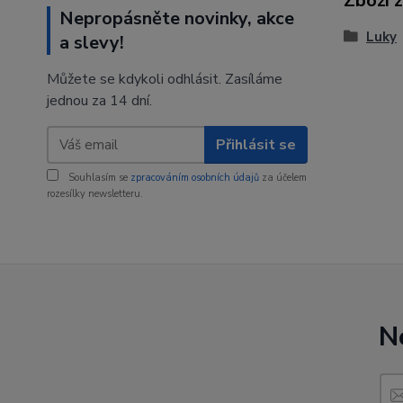
Zboží 
Nepropásněte novinky, akce
Luky
a slevy!
Můžete se kdykoli odhlásit. Zasíláme
jednou za 14 dní.
Přihlásit se
Souhlasím se
zpracováním osobních údajů
za účelem
rozesílky newsletteru.
N