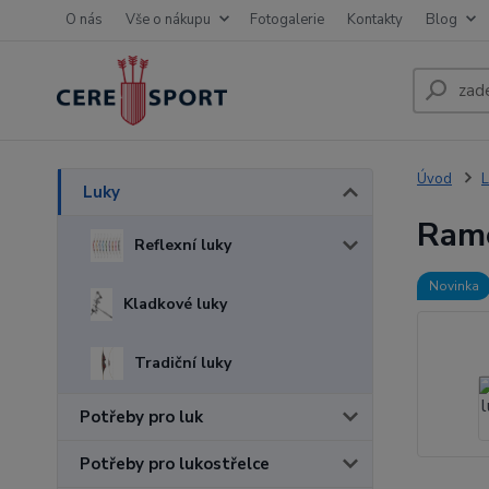
O nás
Vše o nákupu
Fotogalerie
Kontakty
Blog
Úvod
L
Luky
Ram
Reflexní luky
Novinka
Kladkové luky
Tradiční luky
Potřeby pro luk
Potřeby pro lukostřelce