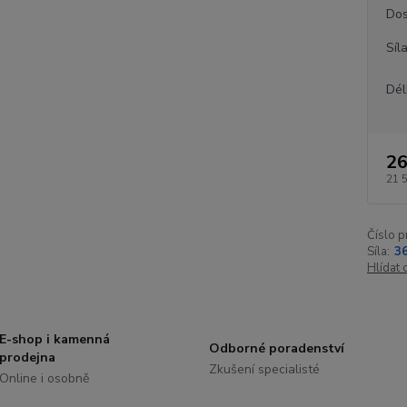
Dos
Síl
Dél
26
21 
Číslo p
Síla:
3
Hlídat 
E-shop i kamenná
Odborné poradenství
prodejna
Zkušení specialisté
Online i osobně