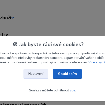
zboží
etry
🍪 Jak byste rádi své cookies?
ce
WIAWIS
žíváme ke správnému fungování našeho e-shopu a v případě vašeho s
36#
 webu, měření efektivity reklamních kampaní, zapamatování vašeho oblí
ránek, či zobrazení reklam odpovídajících vašim preferencím.
Více k využ
70"
Souhlasím
Nastavení
Souhlas můžete odmítnout
zde
.