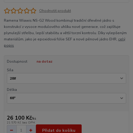
Ohodnotit produkt
Ramena Wiawis NS-G2 Wood kombinují tradiční dřevěné jádro s
konstrukcí z vysoce modulového uhlíku nové generace, což zajišťuje
plynulejší střelbu, lepší stabilitu a větší torzní kontrolu. Díky vylepšeným
materiálům, jako je epoxidová fólie SEF a nové pěnové jádro EHR,
celý
popis
Dostupnost
na dotaz
Síla
Délka
26 100 Kč
/
ks
21 570 Kč
bez DPH
Přidat do košíku