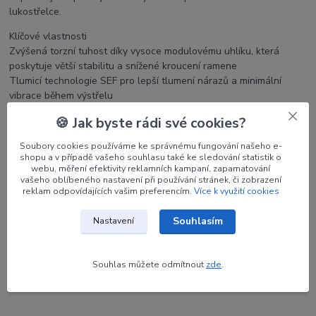
lukostřelce.
Klíčové vlastnosti
Zvýšená torzní tuhost díky vysoce modulovému uhlíku, která
poskytuje větší stabilitu a snížené kroucení ramene
Tlumicí technologie SEF pro lepší tlumení nárazů a minimální
vibrace během výstřelu
Výztuž z pěny EHR nabízí zvýšenou tepelnou odolnost a lepší
🍪 Jak byste rádi své cookies?
konzistenci při různých teplotách
Soubory cookies používáme ke správnému fungování našeho e-
shopu a v případě vašeho souhlasu také ke sledování statistik o
webu, měření efektivity reklamních kampaní, zapamatování
vašeho oblíbeného nastavení při používání stránek, či zobrazení
Parametry
reklam odpovídajících vašim preferencím.
Více k využití cookies
Souhlasím
Výrobce
WIAWIS
Nastavení
Síla
28#
Souhlas můžete odmítnout
zde
.
Délka
68"