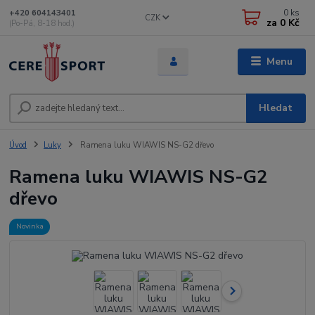
0
ks
+420 604143401
CZK
za
0 Kč
(Po-Pá, 8-18 hod.)
Menu
Hledat
Úvod
Luky
Ramena luku WIAWIS NS-G2 dřevo
Ramena luku WIAWIS NS-G2
dřevo
Novinka