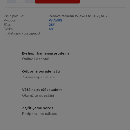
Číslo produktu:
Pěnová ramena Wiawis NS-G2 jso-2
Výrobce:
WIAWIS
Síla:
28#
Délka:
68"
Hlídat cenu / dostupnost
E-shop i kamenná prodejna
Online i osobně
Odborné poradenství
Zkušení specialisté
Většina zboží skladem
Okamžité odeslání
Zajišťujeme servis
Podpora i po nákupu