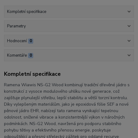
Kompletní specifikace
Parametry
Hodnocení
0
Komentáře
0
Kompletní specifikace
Ramena Wiawis NS-G2 Wood kombinují tradiční dřevěné jádro s
konstrukcí z vysoce modulového uhlíku nové generace, což
zajišťuje plynulejší střelbu, lepší stabilitu a větší torzní kontrolu.
Díky vylepšeným materiálům, jako je epoxidová fólie SEF a nové
pěnové jádro EHR, nabízejí tato ramena vynikající tepelnou
odolnost, snížené vibrace a konzistentnější výkon v náročných
podmínkách. NS-G2 Wood, navržená pro podporu stabilního
pohybu tětivy a efektivního přenosu energie, poskytuje
odpouštějící a přesný střelecký zážitek pro oddané recurve