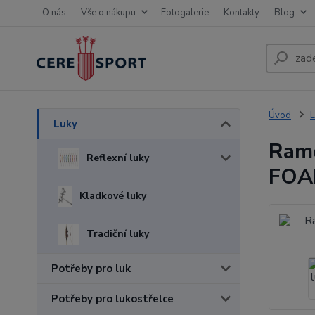
O nás
Vše o nákupu
Fotogalerie
Kontakty
Blog
Úvod
L
Luky
Ram
Reflexní luky
FO
Kladkové luky
Tradiční luky
Potřeby pro luk
Potřeby pro lukostřelce