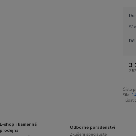
Dos
Síl
Dél
3 
2 5
Číslo p
Síla:
1
Hlídat 
E-shop i kamenná
Odborné poradenství
prodejna
Zkušení specialisté