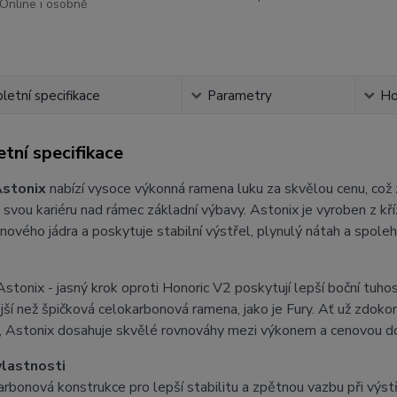
Online i osobně
etní specifikace
Parametry
Ho
tní specifikace
Astonix
nabízí vysoce výkonná ramena luku za skvělou cenu, což z ni
svou kariéru nad rámec základní výbavy. Astonix je vyroben z k
ového jádra a poskytuje stabilní výstřel, plynulý nátah a spolehl
tonix - jasný krok oproti Honoric V2 poskytují lepší boční tuhost
ší než špičková celokarbonová ramena, jako je Fury. Ať už zdokon
í, Astonix dosahuje skvělé rovnováhy mezi výkonem a cenovou d
vlastnosti
arbonová konstrukce pro lepší stabilitu a zpětnou vazbu při výst