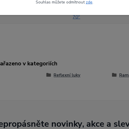
Souhlas můžete odmítnout
zde
.
14#
70"
zařazeno v kategoriích
Reflexní luky
Ram
epropásněte novinky, akce a slev