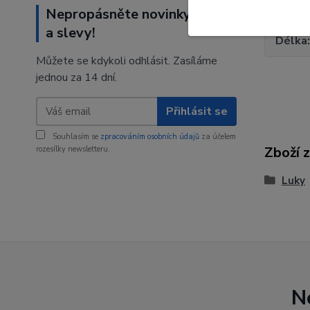
Síla
Nepropásněte novinky, akce
a slevy!
Délka
Můžete se kdykoli odhlásit. Zasíláme
jednou za 14 dní.
Přihlásit se
Souhlasím se
zpracováním osobních údajů
za účelem
Zboží 
rozesílky newsletteru.
Luky
N