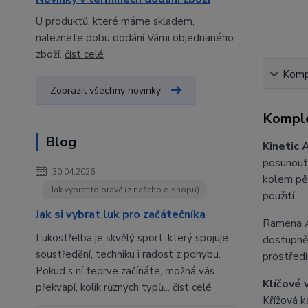
U produktů, které máme skladem,
naleznete dobu dodání Vámi objednaného
zboží.
číst celé
Kompl
Zobrazit všechny novinky
Komple
Blog
Kinetic 
posunout 
30.04.2026
kolem pěn
Jak vybrat to pravé (z našeho e-shopu)
použití.
Jak si vybrat luk pro začátečníka
Ramena As
Lukostřelba je skvělý sport, který spojuje
dostupněj
soustředění, techniku i radost z pohybu.
prostřed
Pokud s ní teprve začínáte, možná vás
Klíčové 
překvapí, kolik různých typů...
číst celé
Křížová k