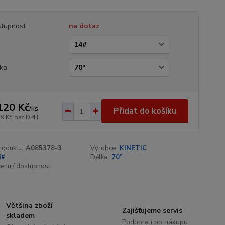
tupnost
na dotaz
a
ka
120 Kč
/
ks
Přidat do košíku
79 Kč
bez DPH
roduktu:
A085378-3
Výrobce:
KINETIC
4#
Délka:
70"
cenu / dostupnost
Většina zboží
Zajišťujeme servis
skladem
Podpora i po nákupu