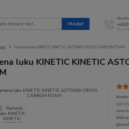
Nevíte
Hledat
+420
(Po-Pá
uky
Ramena luku KINETIC KINETIC ASTONIX CROSS CARBON FOAM
ena luku KINETIC KINETIC AS
AM
Kineti
což z n
svou k
křížov
pěnové