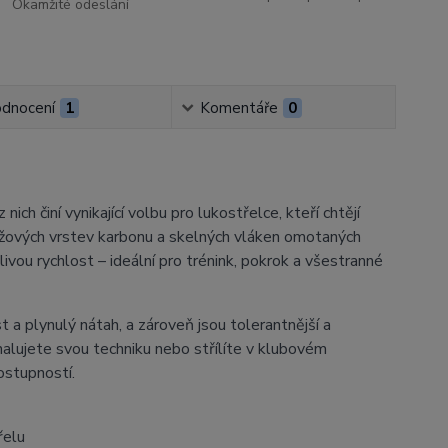
Okamžité odeslání
dnocení
1
Komentáře
0
ch činí vynikající volbu pro lukostřelce, kteří chtějí
řížových vrstev karbonu a skelných vláken omotaných
ivou rychlost – ideální pro trénink, pokrok a všestranné
 a plynulý nátah, a zároveň jsou tolerantnější a
alujete svou techniku ​​nebo střílíte v klubovém
ostupností.
řelu