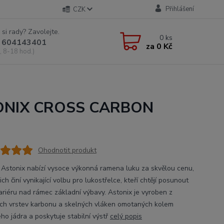
Přihlášení
CZK
 si rady? Zavolejte.
0
ks
 604143401
za
0 Kč
, 8-18 hod.)
TONIX CROSS CARBON
Ohodnotit produkt
c Astonix nabízí vysoce výkonná ramena luku za skvělou cenu,
ich činí vynikající volbu pro lukostřelce, kteří chtějí posunout
ariéru nad rámec základní výbavy. Astonix je vyroben z
ých vrstev karbonu a skelných vláken omotaných kolem
ho jádra a poskytuje stabilní výstř
celý popis