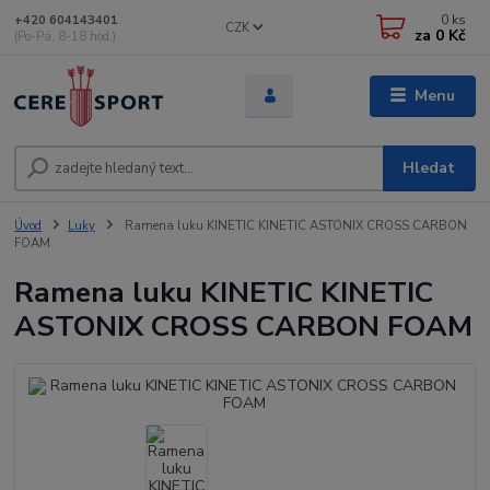
0
ks
+420 604143401
CZK
za
0 Kč
(Po-Pá, 8-18 hod.)
Menu
Hledat
Úvod
Luky
Ramena luku KINETIC KINETIC ASTONIX CROSS CARBON
FOAM
Ramena luku KINETIC KINETIC
ASTONIX CROSS CARBON FOAM