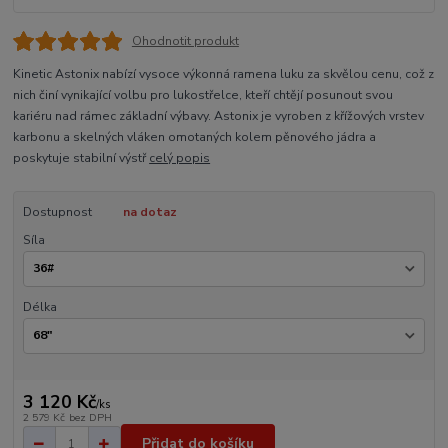
Ohodnotit produkt
Kinetic Astonix nabízí vysoce výkonná ramena luku za skvělou cenu, což z
nich činí vynikající volbu pro lukostřelce, kteří chtějí posunout svou
kariéru nad rámec základní výbavy. Astonix je vyroben z křížových vrstev
karbonu a skelných vláken omotaných kolem pěnového jádra a
poskytuje stabilní výstř
celý popis
Dostupnost
na dotaz
Síla
Délka
3 120 Kč
/
ks
2 579 Kč
bez DPH
Přidat do košíku