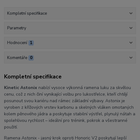
Kompletní specifikace
Parametry
Hodnocení
1
Komentáře
0
Kompletní specifikace
Kinetic Astonix
nabízí vysoce výkonná ramena luku za skvělou
cenu, což z nich činí vynikající volbu pro lukostřelce, kteří chtějí
posunout svou kariéru nad rámec základní výbavy. Astonix je
vyroben z křížových vrstev karbonu a skelných vláken omotaných
kolem pěnového jádra a poskytuje stabilní výstřel, plynulý nátah a
spolehlivou rychlost – ideální pro trénink, pokrok a všestranné
použití.
Ramena Astonix - jasný krok oproti Honoric V2 poskytují lepší