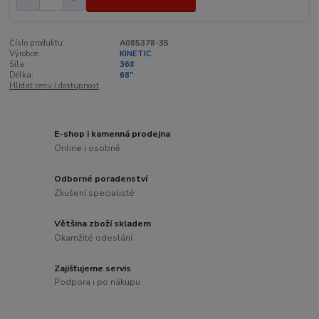
Číslo produktu:
A085378-35
Výrobce:
KINETIC
Síla:
36#
Délka:
68"
Hlídat cenu / dostupnost
E-shop i kamenná prodejna
Online i osobně
Odborné poradenství
Zkušení specialisté
Většina zboží skladem
Okamžité odeslání
Zajišťujeme servis
Podpora i po nákupu