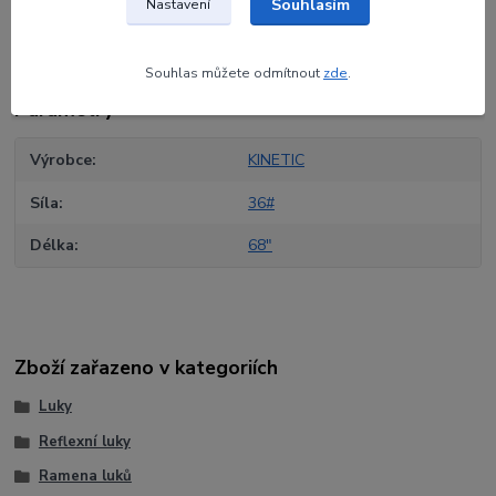
Souhlasím
Nastavení
Původ zboží
Souhlas můžete odmítnout
zde
.
Parametry
Výrobce
KINETIC
Síla
36#
Délka
68"
Zboží zařazeno v kategoriích
Luky
Reflexní luky
Ramena luků