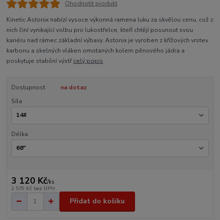
Ohodnotit produkt
Kinetic Astonix nabízí vysoce výkonná ramena luku za skvělou cenu, což z
nich činí vynikající volbu pro lukostřelce, kteří chtějí posunout svou
kariéru nad rámec základní výbavy. Astonix je vyroben z křížových vrstev
karbonu a skelných vláken omotaných kolem pěnového jádra a
poskytuje stabilní výstř
celý popis
Dostupnost
na dotaz
Síla
Délka
3 120 Kč
/
ks
2 579 Kč
bez DPH
Přidat do košíku