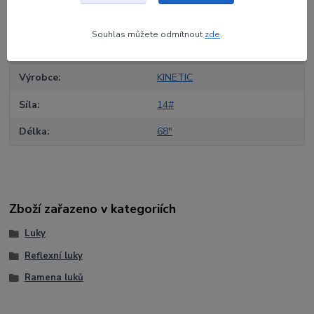
Původ zboží
Souhlas můžete odmítnout
zde
.
Parametry
Výrobce
KINETIC
Síla
14#
Délka
68"
Zboží zařazeno v kategoriích
Luky
Reflexní luky
Ramena luků