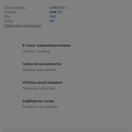
Číslo produktu:
A085378-2
Výrobce:
KINETIC
Síla:
14#
Délka:
68"
Hlídat cenu / dostupnost
E-shop i kamenná prodejna
Online i osobně
Odborné poradenství
Zkušení specialisté
Většina zboží skladem
Okamžité odeslání
Zajišťujeme servis
Podpora i po nákupu