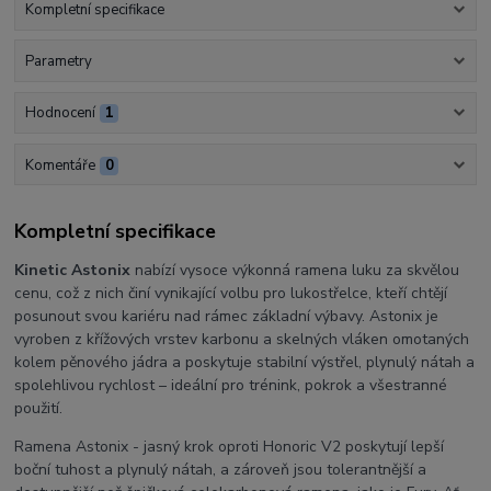
Kompletní specifikace
Parametry
Hodnocení
1
Komentáře
0
Kompletní specifikace
Kinetic Astonix
nabízí vysoce výkonná ramena luku za skvělou
cenu, což z nich činí vynikající volbu pro lukostřelce, kteří chtějí
posunout svou kariéru nad rámec základní výbavy. Astonix je
vyroben z křížových vrstev karbonu a skelných vláken omotaných
kolem pěnového jádra a poskytuje stabilní výstřel, plynulý nátah a
spolehlivou rychlost – ideální pro trénink, pokrok a všestranné
použití.
Ramena Astonix - jasný krok oproti Honoric V2 poskytují lepší
boční tuhost a plynulý nátah, a zároveň jsou tolerantnější a