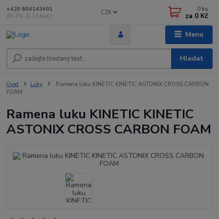
0
ks
+420 604143401
CZK
za
0 Kč
(Po-Pá, 8-18 hod.)
Menu
Hledat
Úvod
Luky
Ramena luku KINETIC KINETIC ASTONIX CROSS CARBON
FOAM
Ramena luku KINETIC KINETIC
ASTONIX CROSS CARBON FOAM