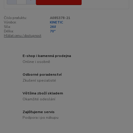
Číslo produktu:
A085378-21
Výrobce:
KINETIC
Síla:
26#
Délka:
70"
Hlídat cenu / dostupnost
E-shop i kamenná prodejna
Online i osobně
Odborné poradenství
Zkušení specialisté
Většina zboží skladem
Okamžité odeslání
Zajišťujeme servis
Podpora i po nákupu