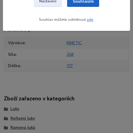
Souhlasím
Nastavení
Původ zboží
Souhlas můžete odmítnout
zde
.
Parametry
Výrobce
KINETIC
Síla
26#
Délka
70"
Zboží zařazeno v kategoriích
Luky
Reflexní luky
Ramena luků