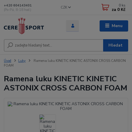
0
ks
+420 604143401
CZK
za
0 Kč
(Po-Pá, 8-18 hod.)
Menu
Hledat
Úvod
Luky
Ramena luku KINETIC KINETIC ASTONIX CROSS CARBON
FOAM
Ramena luku KINETIC KINETIC
ASTONIX CROSS CARBON FOAM