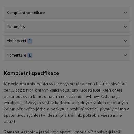
Kompletní specifikace
Parametry
Hodnocení
1
Komentáře
0
Kompletní specifikace
Kinetic Astonix
nabízí vysoce výkonná ramena luku za skvělou
cenu, což z nich činí vynikající volbu pro lukostřelce, kteří chtějí
posunout svou kariéru nad rámec základní výbavy. Astonix je
vyroben z křížových vrstev karbonu a skelných vláken omotaných
kolem pěnového jádra a poskytuje stabilní výstřel, plynulý nátah a
spolehlivou rychlost – ideální pro trénink, pokrok a všestranné
použití.
Ramena Astonix - jasný krok oproti Honoric V2 poskytují lepší