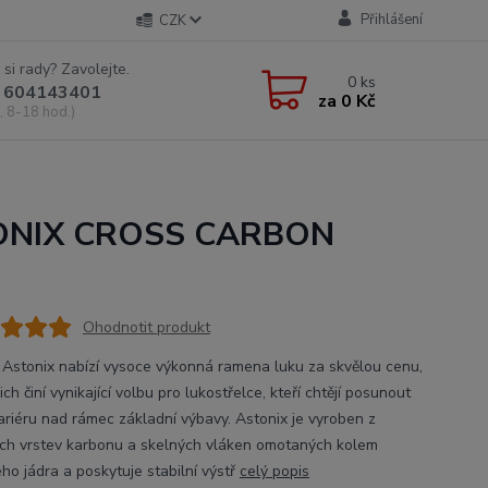
Přihlášení
CZK
 si rady? Zavolejte.
0
ks
 604143401
za
0 Kč
, 8-18 hod.)
TONIX CROSS CARBON
Ohodnotit produkt
c Astonix nabízí vysoce výkonná ramena luku za skvělou cenu,
ich činí vynikající volbu pro lukostřelce, kteří chtějí posunout
ariéru nad rámec základní výbavy. Astonix je vyroben z
ých vrstev karbonu a skelných vláken omotaných kolem
ho jádra a poskytuje stabilní výstř
celý popis