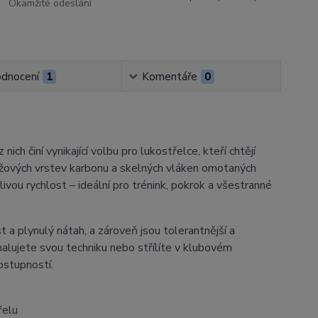
Okamžité odeslání
dnocení
1
Komentáře
0
ch činí vynikající volbu pro lukostřelce, kteří chtějí
řížových vrstev karbonu a skelných vláken omotaných
ivou rychlost – ideální pro trénink, pokrok a všestranné
 a plynulý nátah, a zároveň jsou tolerantnější a
alujete svou techniku ​​nebo střílíte v klubovém
ostupností.
řelu