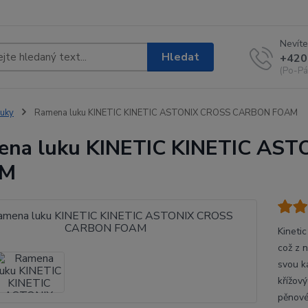
Nevíte
Hledat
+420
(Po-Pá
uky
Ramena luku KINETIC KINETIC ASTONIX CROSS CARBON FOAM
ena luku KINETIC KINETIC AS
AM
Kineti
což z n
svou k
křížov
pěnové