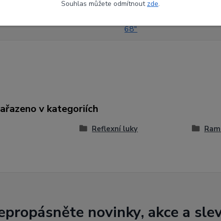
Souhlas můžete odmítnout
zde
.
22#
68"
zařazeno v kategoriích
Reflexní luky
Ram
epropásněte novinky, akce a slev