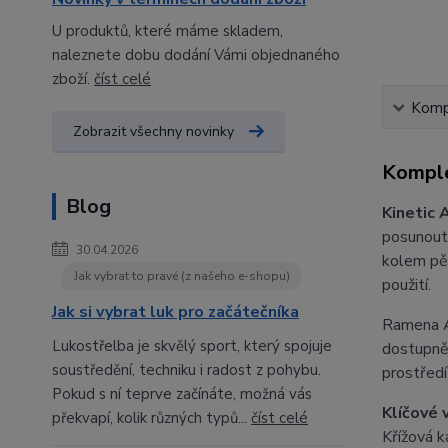
U produktů, které máme skladem,
naleznete dobu dodání Vámi objednaného
zboží.
číst celé
Kompl
Zobrazit všechny novinky
Komple
Blog
Kinetic 
posunout 
30.04.2026
kolem pěn
Jak vybrat to pravé (z našeho e-shopu)
použití.
Jak si vybrat luk pro začátečníka
Ramena As
Lukostřelba je skvělý sport, který spojuje
dostupněj
soustředění, techniku i radost z pohybu.
prostřed
Pokud s ní teprve začínáte, možná vás
Klíčové 
překvapí, kolik různých typů...
číst celé
Křížová k