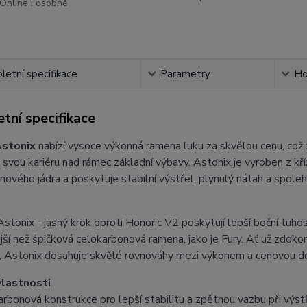
Online i osobně
etní specifikace
Parametry
Ho
tní specifikace
Astonix
nabízí vysoce výkonná ramena luku za skvělou cenu, což z ni
svou kariéru nad rámec základní výbavy. Astonix je vyroben z k
ového jádra a poskytuje stabilní výstřel, plynulý nátah a spolehl
tonix - jasný krok oproti Honoric V2 poskytují lepší boční tuhost
ší než špičková celokarbonová ramena, jako je Fury. Ať už zdokon
í, Astonix dosahuje skvělé rovnováhy mezi výkonem a cenovou d
vlastnosti
arbonová konstrukce pro lepší stabilitu a zpětnou vazbu při výst