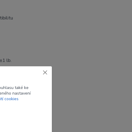
ibilitu
±1 lb.
ouhlasu také ke
beného nastavení
ití cookies