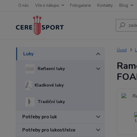
O nás
Vše o nákupu
Fotogalerie
Kontakty
Blog
Úvod
L
Luky
Ram
Reflexní luky
FO
Kladkové luky
Tradiční luky
Potřeby pro luk
Potřeby pro lukostřelce