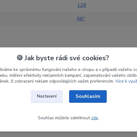
12#
66"
🍪 Jak byste rádi své cookies?
zařazeno v kategoriích
žíváme ke správnému fungování našeho e-shopu a v případě vašeho s
 webu, měření efektivity reklamních kampaní, zapamatování vašeho oblí
Reflexní luky
Ram
ránek, či zobrazení reklam odpovídajících vašim preferencím.
Více k využ
Souhlasím
Nastavení
Souhlas můžete odmítnout
zde
.