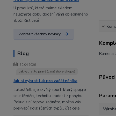
U produktů, které máme skladem,
naleznete dobu dodání Vámi objednaného
zboží.
číst celé
Kompl
Zobrazit všechny novinky
Komple
Blog
Ramena l
30.04.2026
Jak vybrat to pravé (z našeho e-shopu)
Původ 
Jak si vybrat luk pro začátečníka
Lukostřelba je skvělý sport, který spojuje
Param
soustředění, techniku i radost z pohybu.
Pokud s ní teprve začínáte, možná vás
překvapí, kolik různých typů...
číst celé
Výrob