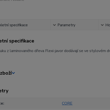
etní specifikace
Parametry
Ho
tní specifikace
uku z laminovaného dřeva Flexi-javor dodávají se ve stylovém 
zboží
etry
ce
CORE