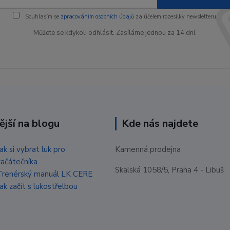
Souhlasím se
zpracováním osobních údajů
za účelem rozesílky newsletteru.
Můžete se kdykoli odhlásit. Zasíláme jednou za 14 dní.
ější na blogu
Kde nás najdete
Jak si vybrat luk pro
Kamenná prodejna
začátečníka
Skalská 1058/5, Praha 4 - Libuš
Trenérský manuál LK CERE
Jak začít s lukostřelbou