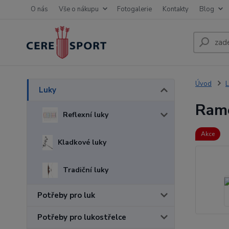
O nás
Vše o nákupu
Fotogalerie
Kontakty
Blog
Úvod
L
Luky
Ram
Reflexní luky
Akce
Kladkové luky
Tradiční luky
Potřeby pro luk
Potřeby pro lukostřelce