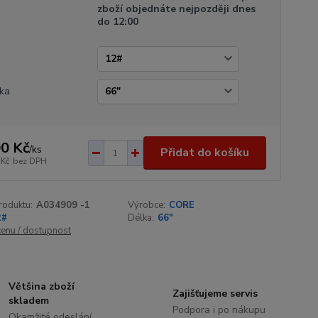
zboží objednáte nejpozději dnes
do 12:00
a
ka
0 Kč
/
ks
Přidat do košíku
 Kč
bez DPH
roduktu:
A034909 -1
Výrobce:
CORE
2#
Délka:
66"
cenu / dostupnost
Většina zboží
Zajišťujeme servis
skladem
Podpora i po nákupu
Okamžité odeslání