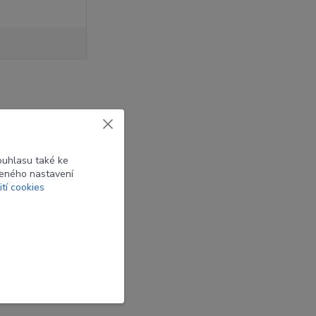
ouhlasu také ke
beného nastavení
ena luků
ití cookies