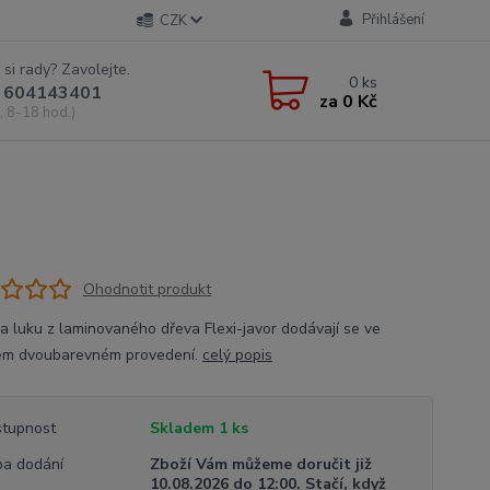
Přihlášení
CZK
 si rady? Zavolejte.
0
ks
 604143401
za
0 Kč
, 8-18 hod.)
Ohodnotit produkt
 luku z laminovaného dřeva Flexi-javor dodávají se ve
ém dvoubarevném provedení.
celý popis
tupnost
Skladem 1 ks
a dodání
Zboží Vám můžeme doručit již
10.08.2026 do 12:00. Stačí, když