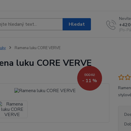
Nevíte
Hledat
+420
(Po-Pá
uky
Ramena luku CORE VERVE
ena luku CORE VERVE
900 Kč
- 11 %
Ramena
stylov
Dos
Dob