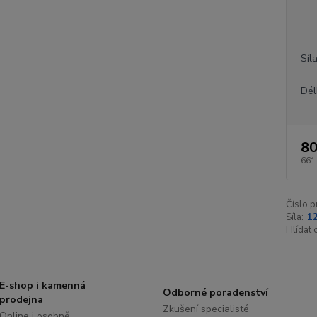
Síl
Dél
80
661
Číslo p
Síla:
1
Hlídat 
E-shop i kamenná
Odborné poradenství
prodejna
Zkušení specialisté
Online i osobně