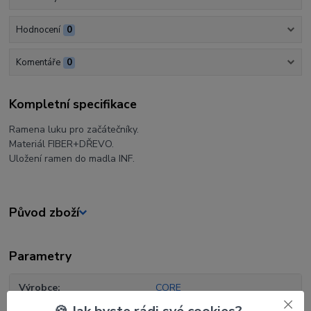
Hodnocení
0
Komentáře
0
Kompletní specifikace
Ramena luku pro začátečníky.
Materiál FIBER+DŘEVO.
Uložení ramen do madla INF.
Původ zboží
Parametry
Výrobce
CORE