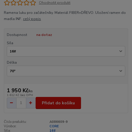
Ohodnotit produkt
Ramena luku pro začátečníky. Materiál FIBER+DŘEVO. Uložení ramen do
madla INF.
celý popis
Dostupnost
na dotaz
Síla
Délka
1 950 Kč
/
ks
1 612 Kč
bez DPH
Přidat do košíku
Číslo produktu:
A086609-9
Výrobce:
CORE
Síla:
16#