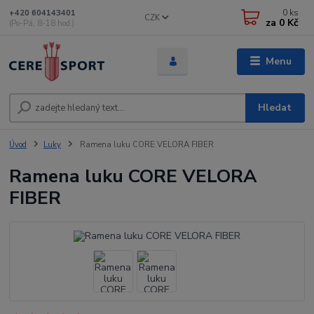
0
ks
+420 604143401
CZK
za
0 Kč
(Po-Pá, 8-18 hod.)
Menu
Hledat
Úvod
Luky
Ramena luku CORE VELORA FIBER
Ramena luku CORE VELORA
FIBER