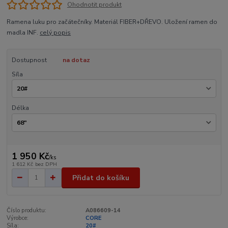
Ohodnotit produkt
Ramena luku pro začátečníky. Materiál FIBER+DŘEVO. Uložení ramen do
madla INF.
celý popis
Dostupnost
na dotaz
Síla
Délka
1 950 Kč
/
ks
1 612 Kč
bez DPH
Přidat do košíku
Číslo produktu:
A086609-14
Výrobce:
CORE
Síla:
20#