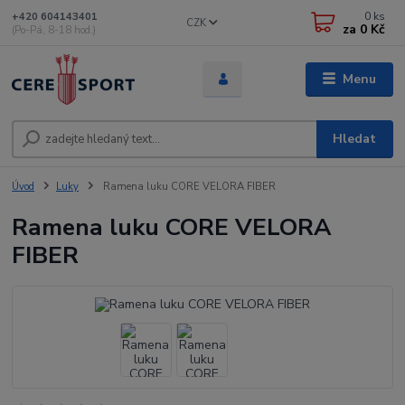
0
ks
+420 604143401
CZK
za
0 Kč
(Po-Pá, 8-18 hod.)
Menu
Hledat
Úvod
Luky
Ramena luku CORE VELORA FIBER
Ramena luku CORE VELORA
FIBER