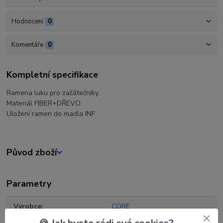
Hodnocení
0
Komentáře
0
Kompletní specifikace
Ramena luku pro začátečníky.
Materiál FIBER+DŘEVO.
Uložení ramen do madla INF.
Původ zboží
Parametry
Výrobce
CORE