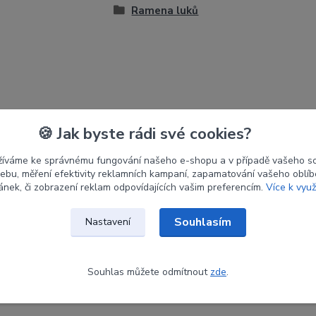
Ramena luků
🍪 Jak byste rádi své cookies?
žíváme ke správnému fungování našeho e-shopu a v případě vašeho s
 webu, měření efektivity reklamních kampaní, zapamatování vašeho oblí
ránek, či zobrazení reklam odpovídajících vašim preferencím.
Více k využ
Souhlasím
Nastavení
Souhlas můžete odmítnout
zde
.