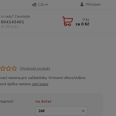
Přihlášení
CZK
 si rady? Zavolejte.
0
ks
 604143401
za
0 Kč
, 8-18 hod.)
Ohodnotit produkt
vací ramena pro začátečníky. Vrstvené dřevo/vlákno.
ená špička ramene
celý popis
tupnost
na dotaz
a