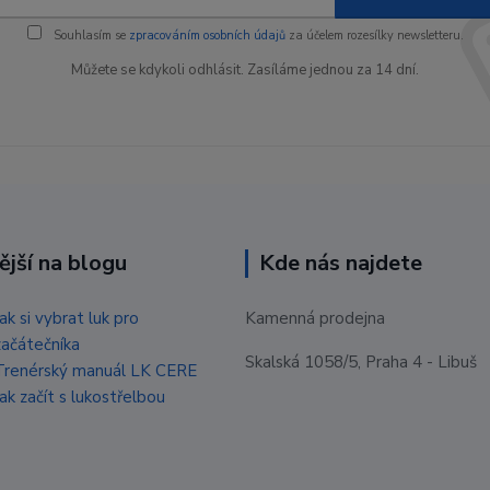
Souhlasím se
zpracováním osobních údajů
za účelem rozesílky newsletteru.
Můžete se kdykoli odhlásit. Zasíláme jednou za 14 dní.
ější na blogu
Kde nás najdete
Jak si vybrat luk pro
Kamenná prodejna
začátečníka
Skalská 1058/5, Praha 4 - Libuš
Trenérský manuál LK CERE
Jak začít s lukostřelbou