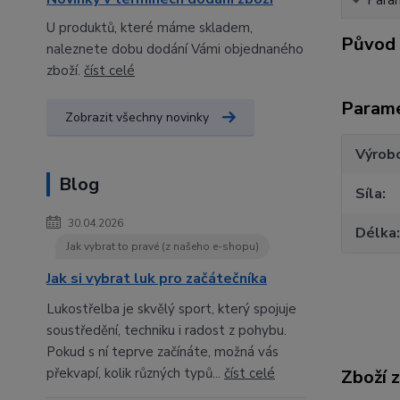
Para
U produktů, které máme skladem,
Původ 
naleznete dobu dodání Vámi objednaného
zboží.
číst celé
Param
Zobrazit všechny novinky
Výrob
Blog
Síla
30.04.2026
Délka
Jak vybrat to pravé (z našeho e-shopu)
Jak si vybrat luk pro začátečníka
Lukostřelba je skvělý sport, který spojuje
soustředění, techniku i radost z pohybu.
Pokud s ní teprve začínáte, možná vás
překvapí, kolik různých typů...
číst celé
Zboží 