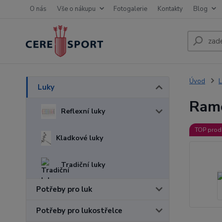
O nás
Vše o nákupu
Fotogalerie
Kontakty
Blog
Úvod
L
Luky
Ram
Reflexní luky
TOP prod
Kladkové luky
Tradiční luky
Potřeby pro luk
Potřeby pro lukostřelce