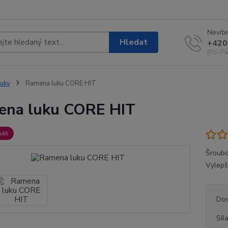
Nevíte
Hledat
+420
(Po-Pá
uky
Ramena luku CORE HIT
ena luku CORE HIT
ukt
Šroubo
Vylepš
Dos
Síl