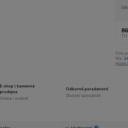
Dél
86
711
Číslo p
Síla:
2
Hlídat 
E-shop i kamenná
Odborné poradenství
prodejna
Zkušení specialisté
Online i osobně