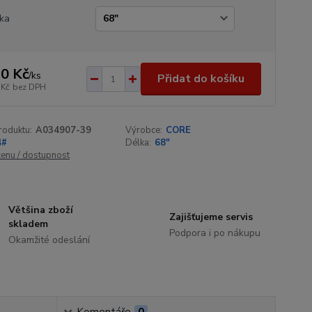
ka
0 Kč
/
ks
Přidat do košíku
 Kč
bez DPH
roduktu:
A034907-39
Výrobce:
CORE
4#
Délka:
68"
cenu / dostupnost
Většina zboží
Zajišťujeme servis
skladem
Podpora i po nákupu
Okamžité odeslání