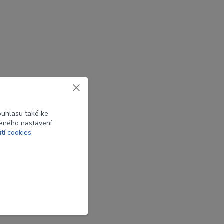
ouhlasu také ke
beného nastavení
ití cookies