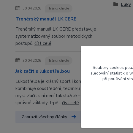
Luky
30.04.2026
Trénuj chytře
Trenérský manuál LK CERE
Trenérský manuál LK CERE představuje
systematizovaný soubor metodických
postupů.
číst celé
30.04.2026
Trénuj chytře
Soubory cookies pou
Jak začít s lukostřelbou
sledování statistik o
při používání st
Lukostřelba je krásný sport i koníček, který
kombinuje soustředění, techniku a klidnou
mysl. Začít s ní není tak složité – stačí
správné základy, trpě...
číst celé
Zobrazit všechny články