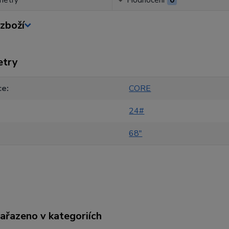
metry
Hodnocení
0
zboží
etry
ce
CORE
24#
68"
zařazeno v kategoriích