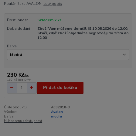
Poutání luku AVALON.
celý popis
Dostupnost
Skladem 2 ks
Doba dodání
Zboží Vám můžeme doručit již 10.08.2026 do 12:00.
Stačí, když zboží objednáte nejpozději do zítra do
12:00
Barva
230 Kč
/
ks
190 Kč
bez DPH
Přidat do košíku
Číslo produktu:
A032818-3
Výrobce:
Avalon
Barva:
modrá
Hlídat cenu / dostupnost