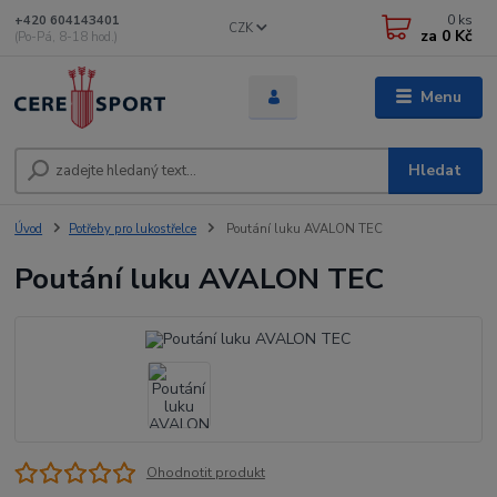
0
ks
+420 604143401
CZK
za
0 Kč
(Po-Pá, 8-18 hod.)
Menu
Hledat
Úvod
Potřeby pro lukostřelce
Poutání luku AVALON TEC
Poutání luku AVALON TEC
Ohodnotit produkt