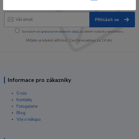
slevy!
Přihlásit se
Souhlasím se
zpracováním osobních údajů
za účelem rozesílky newsletteru.
Můžete se kdykoli odhlásit. Zasíláme jednou za 14 dní.
Informace pro zákazníky
O nás
Kontakty
Fotogalerie
Blog
Vše o nákupu