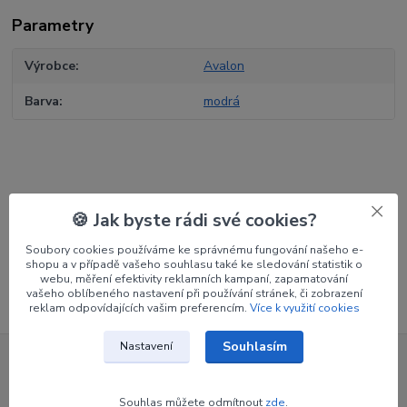
Parametry
Výrobce
Avalon
Barva
modrá
Zboží zařazeno v kategoriích
🍪 Jak byste rádi své cookies?
Potřeby pro lukostřelce
Soubory cookies používáme ke správnému fungování našeho e-
Poutání luku
shopu a v případě vašeho souhlasu také ke sledování statistik o
webu, měření efektivity reklamních kampaní, zapamatování
vašeho oblíbeného nastavení při používání stránek, či zobrazení
reklam odpovídajících vašim preferencím.
Více k využití cookies
Souhlasím
Nastavení
Nepropásněte novinky, akce a
Souhlas můžete odmítnout
zde
.