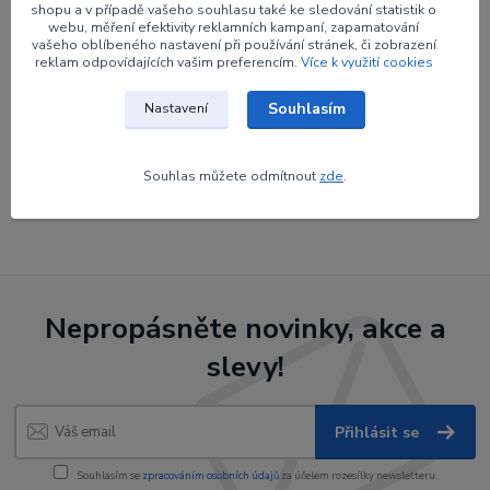
shopu a v případě vašeho souhlasu také ke sledování statistik o
webu, měření efektivity reklamních kampaní, zapamatování
vašeho oblíbeného nastavení při používání stránek, či zobrazení
reklam odpovídajících vašim preferencím.
Více k využití cookies
Zboží zařazeno v kategoriích
Souhlasím
Nastavení
Šípy
Olepení
Souhlas můžete odmítnout
zde
.
Olepení plasové
Nepropásněte novinky, akce a
slevy!
Přihlásit se
Souhlasím se
zpracováním osobních údajů
za účelem rozesílky newsletteru.