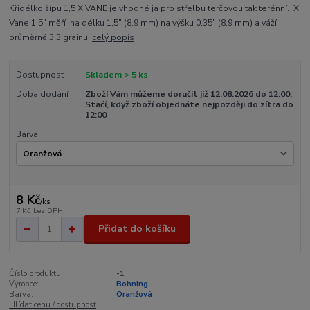
Křidélko šípu 1,5 X VANE je vhodné ja pro střelbu terčovou tak terénní. X
Vane 1,5" měří na délku 1,5" (8,9 mm) na výšku 0,35" (8,9 mm) a váží
průměrně 3,3 grainu.
celý popis
Dostupnost
Skladem > 5 ks
Doba dodání
Zboží Vám můžeme doručit již 12.08.2026 do 12:00.
Stačí, když zboží objednáte nejpozději do zítra do
12:00
Barva
8 Kč
/
ks
7 Kč
bez DPH
Přidat do košíku
Číslo produktu:
-1
Výrobce:
Bohning
Barva:
Oranžová
Hlídat cenu / dostupnost