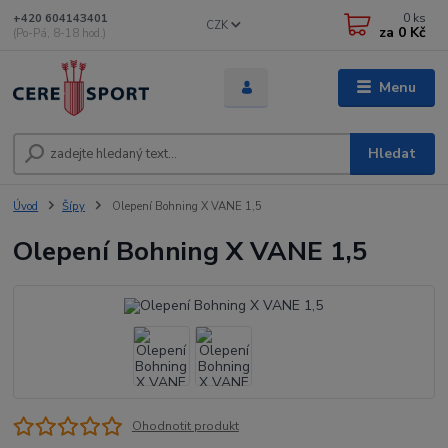
0
ks
+420 604143401
CZK
za
0 Kč
(Po-Pá, 8-18 hod.)
Menu
Hledat
Úvod
Šípy
Olepení Bohning X VANE 1,5
Olepení Bohning X VANE 1,5
Ohodnotit produkt