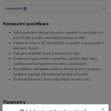
Komentáře
0
Kompletní specifikace
Velmi populární design od svého uvedení na trh před více
než 10 lety a stále velmi běžný na poli soutěží
Oblíbená volba v 3D lukostřelbě, na kuších a pro použití s ​​
jakoukoli hlavicí.
Tvar pro okamžité řízení a korekci letu šípu
Kombinace typu a tvaru materiálu vytváří vztlak, který
zajišťuje plošší trajektorie na delší vzdálenosti
Již potaženo základním nátěrem Bohning, který reaguje s
lepidly a zajišťuje tak super bezpečné uchycení
Široká škála barev, které odpovídají vašemu stylu
Parametry