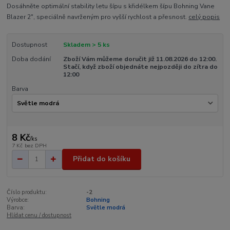
Dosáhněte optimální stability letu šípu s křidélkem šípu Bohning Vane
Blazer 2", speciálně navrženým pro vyšší rychlost a přesnost.
celý popis
Dostupnost
Skladem > 5 ks
Doba dodání
Zboží Vám můžeme doručit již 11.08.2026 do 12:00.
Stačí, když zboží objednáte nejpozději do zítra do
12:00
Barva
8 Kč
/
ks
7 Kč
bez DPH
Přidat do košíku
Číslo produktu:
-2
Výrobce:
Bohning
Barva:
Světle modrá
Hlídat cenu / dostupnost