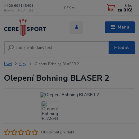
0
ks
+420 604143401
CZK
za
0 Kč
(Po-Pá, 8-18 hod.)
Menu
Hledat
Úvod
Šípy
Olepení Bohning BLASER 2
Olepení Bohning BLASER 2
Ohodnotit produkt