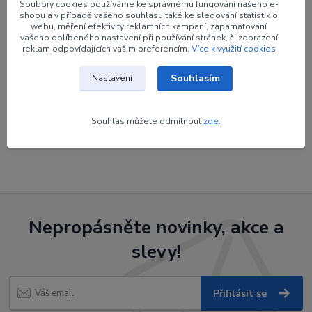
Soubory cookies používáme ke správnému fungování našeho e-
shopu a v případě vašeho souhlasu také ke sledování statistik o
webu, měření efektivity reklamních kampaní, zapamatování
vašeho oblíbeného nastavení při používání stránek, či zobrazení
reklam odpovídajících vašim preferencím.
Více k využití cookies
Zboží zařazeno v kategoriích
Souhlasím
Nastavení
Šípy
Olepení
Souhlas můžete odmítnout
zde
.
Olepení plasové
Nepropásněte novinky, akce a
slevy!
Přihlásit se