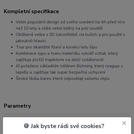
Kompletní specifikace
Velmi populární design od svého uvedení na trh před více
než 10 lety a stále velmi běžný na poli soutěží
Oblíbená volba v 3D lukostřelbě, na kuších a pro použití s ​​
jakoukoli hlavicí.
Tvar pro okamžité řízení a korekci letu šípu
Kombinace typu a tvaru materiálu vytváří vztlak, který
zajišťuje plošší trajektorie na delší vzdálenosti
Již potaženo základním nátěrem Bohning, který reaguje s
lepidly a zajišťuje tak super bezpečné uchycení
Široká škála barev, které odpovídají vašemu stylu
Parametry
Výrobce
Bohning
🍪 Jak byste rádi své cookies?
Barva
fialová