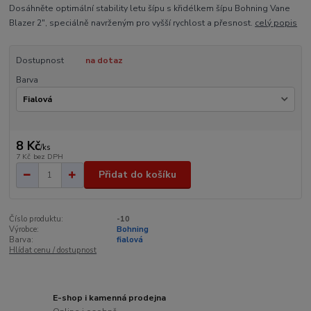
Dosáhněte optimální stability letu šípu s křidélkem šípu Bohning Vane
Blazer 2", speciálně navrženým pro vyšší rychlost a přesnost.
celý popis
Dostupnost
na dotaz
Barva
8 Kč
/
ks
7 Kč
bez DPH
Přidat do košíku
Číslo produktu:
-10
Výrobce:
Bohning
Barva:
fialová
Hlídat cenu / dostupnost
E-shop i kamenná prodejna