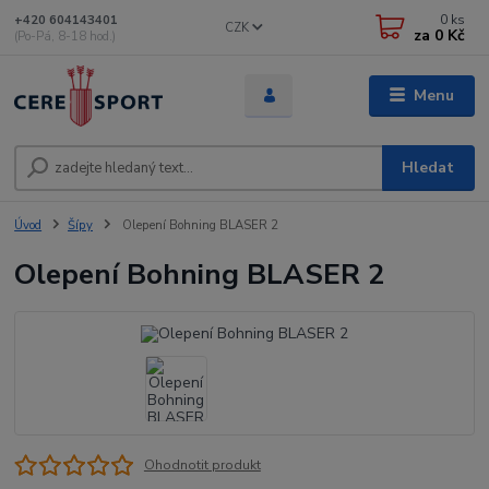
0
ks
+420 604143401
CZK
za
0 Kč
(Po-Pá, 8-18 hod.)
Menu
Hledat
Úvod
Šípy
Olepení Bohning BLASER 2
Olepení Bohning BLASER 2
Ohodnotit produkt